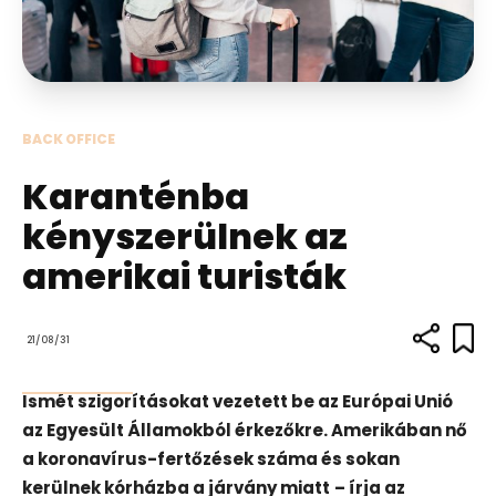
BACK OFFICE
Karanténba
kényszerülnek az
amerikai turisták
21/08/31
Ismét szigorításokat vezetett be az Európai Unió
az Egyesült Államokból érkezőkre. Amerikában nő
a koronavírus-fertőzések száma és sokan
kerülnek kórházba a járvány miatt
– írja az