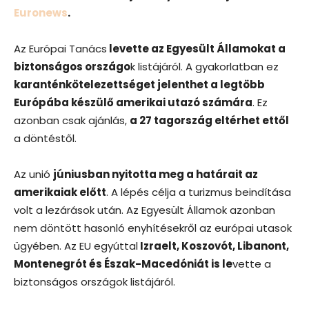
Euronews
.
Az Európai Tanács
levette az Egyesült Államokat a
biztonságos országo
k listájáról. A gyakorlatban ez
karanténkötelezettséget jelenthet a legtöbb
Európába készülő amerikai utazó számára
. Ez
azonban csak ajánlás,
a 27 tagország eltérhet ettől
a döntéstől.
Az unió
júniusban nyitotta meg a határait az
amerikaiak előtt
. A lépés célja a turizmus beindítása
volt a lezárások után. Az Egyesült Államok azonban
nem döntött hasonló enyhítésekről az európai utasok
ügyében. Az EU egyúttal
Izraelt, Koszovót, Libanont,
Montenegrót és Észak-Macedóniát is le
vette a
biztonságos országok listájáról.