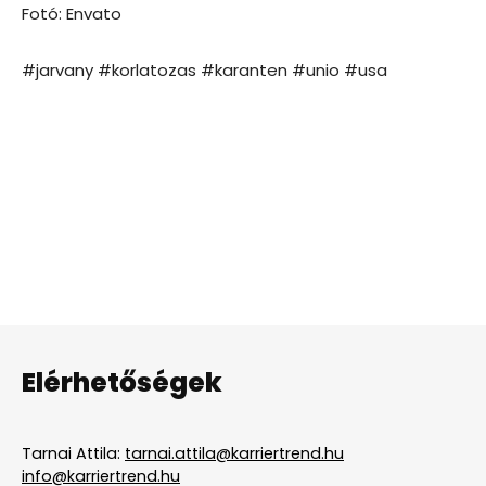
Fotó: Envato
#jarvany #korlatozas #karanten #unio #usa
Elérhetőségek
Tarnai Attila:
tarnai.attila@karriertrend.hu
info@karriertrend.hu