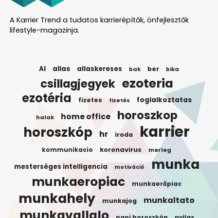
A Karrier Trend a tudatos karrierépítők, önfejlesztők
lifestyle-magazinja.
AI
allas
allaskereses
ber
bak
bika
ezoteria
csillagjegyek
ezotéria
foglalkoztatas
fizetes
fizetés
horoszkop
home office
halak
karrier
horoszkóp
hr
iroda
koronavirus
kommunikacio
merleg
munka
mesterséges intelligencia
motiváció
munkaeropiac
munkaerőpiac
munkahely
munkaltato
munkajog
munkavallalo
napi horoszkóp
nyilas