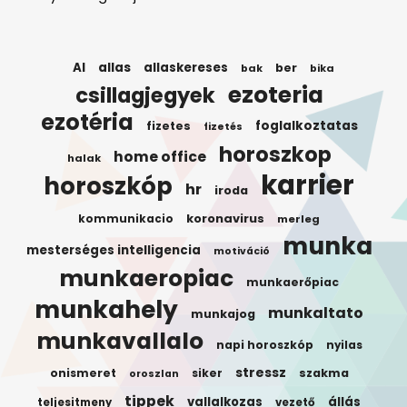
AI
allas
allaskereses
ber
bak
bika
ezoteria
csillagjegyek
ezotéria
foglalkoztatas
fizetes
fizetés
horoszkop
home office
halak
karrier
horoszkóp
hr
iroda
koronavirus
kommunikacio
merleg
munka
mesterséges intelligencia
motiváció
munkaeropiac
munkaerőpiac
munkahely
munkaltato
munkajog
munkavallalo
napi horoszkóp
nyilas
stressz
onismeret
siker
szakma
oroszlan
tippek
vallalkozas
állás
teljesitmeny
vezető