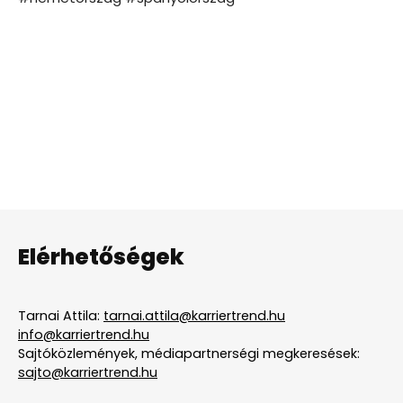
Elérhetőségek
Tarnai Attila:
tarnai.attila@karriertrend.hu
info@karriertrend.hu
Sajtóközlemények, médiapartnerségi megkeresések:
sajto@karriertrend.hu