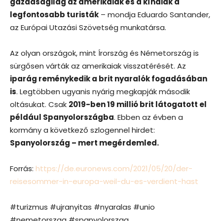
gazdaságilag az amerikaiak és a kínaiak a
legfontosabb turisták
– mondja Eduardo Santander,
az Európai Utazási Szövetség munkatársa.
Az olyan országok, mint Írország és Németország is
sürgősen várták az amerikaiak visszatérését. Az
iparág reménykedik a brit nyaralók fogadásában
is
. Legtöbben ugyanis nyárig megkapják második
oltásukat. Csak
2019-ben 19 millió brit látogatott el
például Spanyolországba
. Ebben az évben a
kormány a következő szlogennel hirdet:
Spanyolország – mert megérdemled.
Forrás:
https://de.euronews.com/2021/05/20/der-
reisesommer-in-europa-weil-du-es-verdient-hast
#turizmus #ujranyitas #nyaralas #unio
#nemetorszag #spanyolorszag