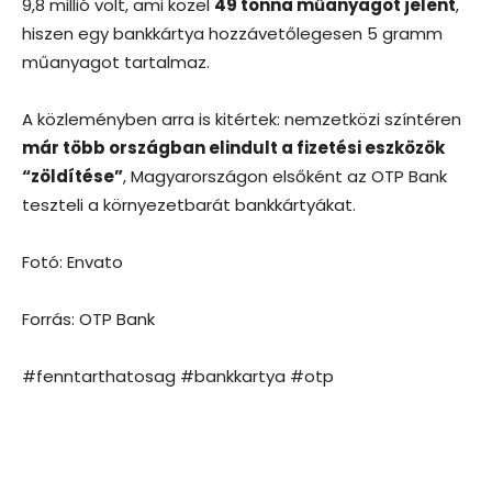
9,8 millió volt, ami közel
49 tonna műanyagot jelent
,
hiszen egy bankkártya hozzávetőlegesen 5 gramm
műanyagot tartalmaz.
A közleményben arra is kitértek: nemzetközi színtéren
már több országban elindult a fizetési eszközök
“zöldítése”
, Magyarországon elsőként az OTP Bank
teszteli a környezetbarát bankkártyákat.
Fotó: Envato
Forrás: OTP Bank
#fenntarthatosag #bankkartya #otp