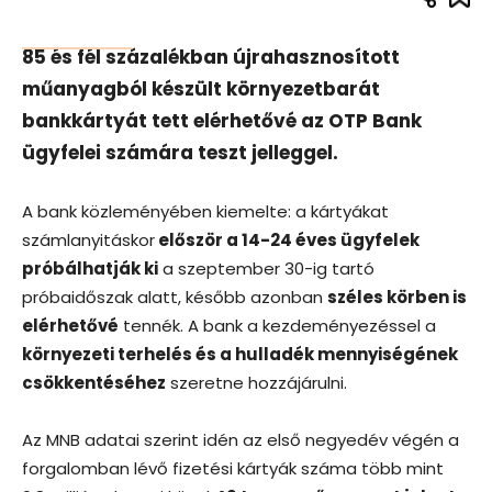
85 és fél százalékban újrahasznosított
műanyagból készült környezetbarát
bankkártyát tett elérhetővé az OTP Bank
ügyfelei számára teszt jelleggel.
A bank közleményében kiemelte: a kártyákat
számlanyitáskor
először a 14-24 éves ügyfelek
próbálhatják ki
a szeptember 30-ig tartó
próbaidőszak alatt, később azonban
széles körben is
elérhetővé
tennék. A bank a kezdeményezéssel a
környezeti terhelés és a hulladék mennyiségének
csökkentéséhez
szeretne hozzájárulni.
Az MNB adatai szerint idén az első negyedév végén a
forgalomban lévő fizetési kártyák száma több mint