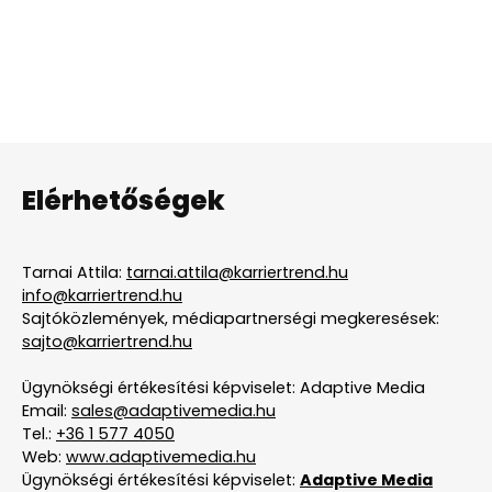
Elérhetőségek
Tarnai Attila:
tarnai.attila@karriertrend.hu
info@karriertrend.hu
Sajtóközlemények, médiapartnerségi megkeresések:
sajto@karriertrend.hu
Ügynökségi értékesítési képviselet: Adaptive Media
Email:
sales@adaptivemedia.hu
Tel.:
+36 1 577 4050
Web:
www.adaptivemedia.hu
Ügynökségi értékesítési képviselet:
Adaptive Media