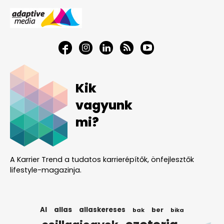
Kik
vagyunk
mi?
A Karrier Trend a tudatos karrierépítők, önfejlesztők
lifestyle-magazinja.
AI
allas
allaskereses
ber
bak
bika