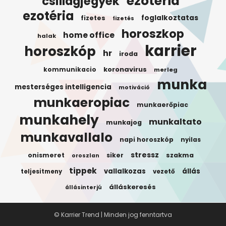
ezoteria
csillagjegyek
ezotéria
foglalkoztatas
fizetes
fizetés
horoszkop
home office
halak
karrier
horoszkóp
hr
iroda
koronavirus
kommunikacio
merleg
munka
mesterséges intelligencia
motiváció
munkaeropiac
munkaerőpiac
munkahely
munkaltato
munkajog
munkavallalo
napi horoszkóp
nyilas
stressz
onismeret
siker
szakma
oroszlan
tippek
vallalkozas
állás
teljesitmeny
vezető
álláskeresés
állásinterjú
© Karrier Trend | Minden jog fenntartva