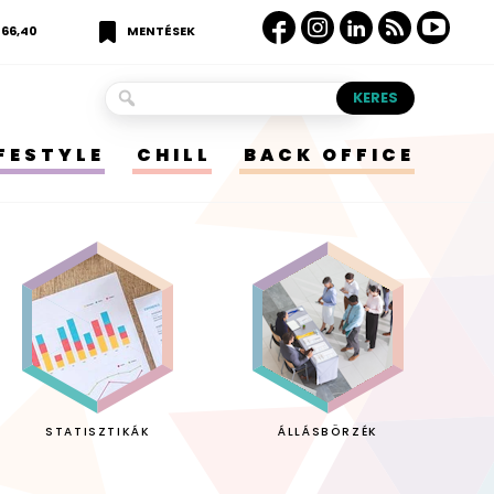
366,40
MENTÉSEK
IFESTYLE
CHILL
BACK OFFICE
STATISZTIKÁK
ÁLLÁSBÖRZÉK