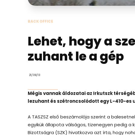
BACK OFFICE
Lehet, hogy a sz
zuhant le a gép
21/09/13
Mégis vannak áldozatai az Irkutszk térségé
lezuhant és szétroncsolódott egy L-410-es u
A TASZSZ első beszámolója szerint a balesetnek 
egyikük állapota válságos, tizenegyen pedig a
Bizottságra (SZK) hivatkozva azt írta, hogy noh