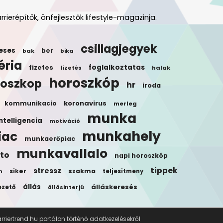
rrierépítők, önfejlesztők lifestyle-magazinja.
csillagjegyek
eses
ber
bak
bika
éria
foglalkoztatas
fizetes
halak
fizetés
horoszkóp
roszkop
hr
iroda
koronavirus
kommunikacio
merleg
munka
ntelligencia
motiváció
munkahely
iac
munkaerőpiac
munkavallalo
to
napi horoszkóp
tippek
stressz
siker
szakma
teljesitmeny
n
állás
álláskeresés
ezető
állásinterjú
riertrend.hu portálon történő adatkezelésekről