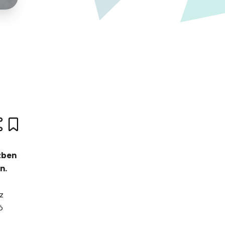
zben
n.
z
ó