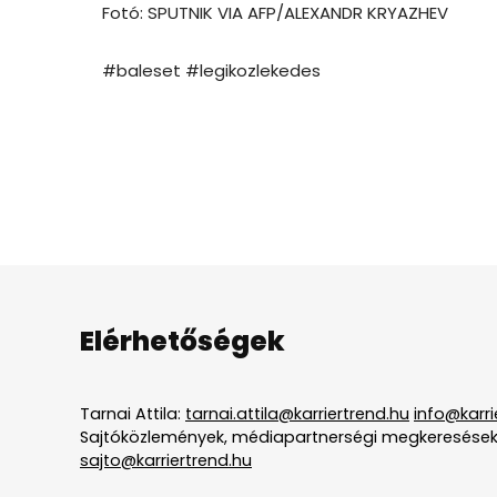
Fotó: SPUTNIK VIA AFP/ALEXANDR KRYAZHEV
#baleset #legikozlekedes
Elérhetőségek
Tarnai Attila:
tarnai.attila@karriertrend.hu
info@karri
Sajtóközlemények, médiapartnerségi megkeresések
sajto@karriertrend.hu