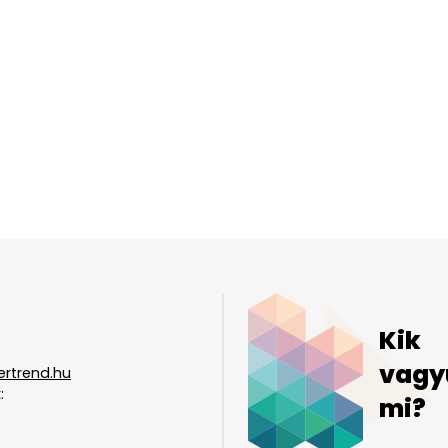
Kik
vagy
ertrend.hu
:
mi?