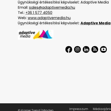
Ügynökségi értékesítési képviselet: Adaptive Media
Email:
sales@adaptivemedia.hu
Tel.:
+36 1 577 4050
Web:
www.adaptivemedia.hu
Ügynökségi értékesítési képviselet:
Adaptive Media
Impresszum
Médiaajánl
© Karrier Trend | Minden