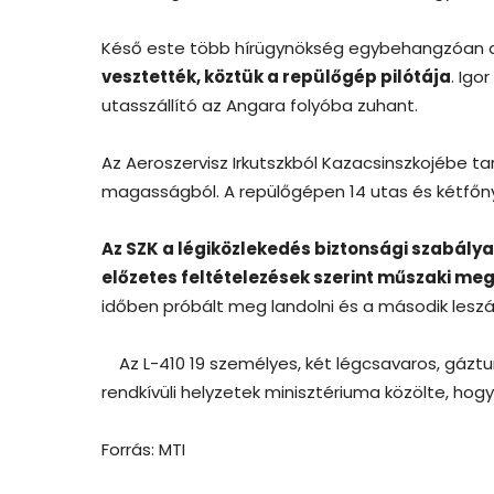
Késő este több hírügynökség egybehangzóan a
vesztették, köztük a repülőgép pilótája
. Igo
utasszállító az Angara folyóba zuhant.
Az Aeroszervisz Irkutszkból Kazacsinszkojébe ta
magasságból. A repülőgépen 14 utas és kétfőny
Az SZK a légiközlekedés biztonsági szabálya
előzetes feltételezések szerint műszaki me
időben próbált meg landolni és a második leszáll
Az L-410 19 személyes, két légcsavaros, gázturb
rendkívüli helyzetek minisztériuma közölte, ho
Forrás: MTI