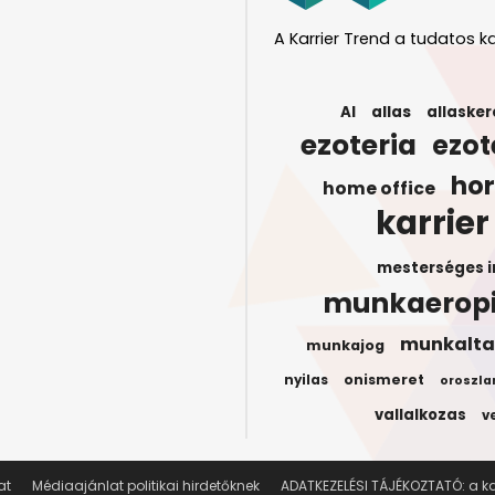
A Karrier Trend a tudatos ka
AI
allas
allasker
ezoteria
ezot
ho
home office
karrier
mesterséges i
munkaerop
munkalta
munkajog
onismeret
nyilas
oroszla
vallalkozas
v
at
Médiaajánlat politikai hirdetőknek
ADATKEZELÉSI TÁJÉKOZTATÓ: a kar