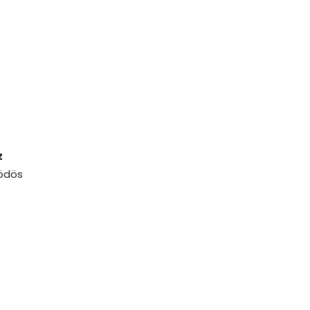
z
ödös