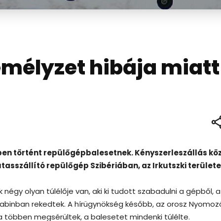
emélyzet hibája miatt
ben történt repülőgépbalesetnek. Kényszerleszállás kö
tasszállító repülőgép Szibériában, az Irkutszki területe
négy olyan túlélője van, aki ki tudott szabadulni a gépből, a
 kabinban rekedtek. A hírügynökség később, az orosz Nyomoz
a többen megsérültek, a balesetet mindenki túlélte.