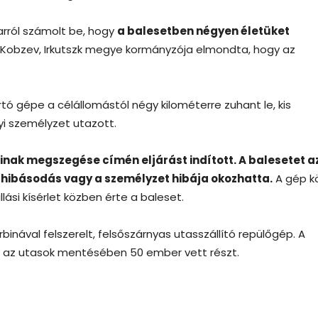
rról számolt be, hogy
a balesetben négyen életüket
r Kobzev, Irkutszk megye kormányzója elmondta, hogy az
rtó gépe a célállomástól négy kilométerre zuhant le, kis
i személyzet utazott.
inak megszegése címén eljárást indított. A balesetet a
ghibásodás vagy a személyzet hibája okozhatta.
A gép k
ási kísérlet közben érte a baleset.
inával felszerelt, felsőszárnyas utasszállító repülőgép. A
gy az utasok mentésében 50 ember vett részt.