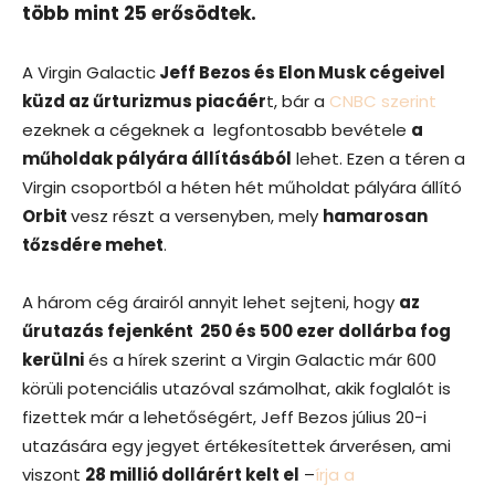
több mint 25 erősödtek.
A Virgin Galactic
Jeff Bezos és Elon Musk cégeivel
küzd az űrturizmus piacáér
t, bár a
CNBC szerint
ezeknek a cégeknek a legfontosabb bevétele
a
műholdak pályára állításából
lehet. Ezen a téren a
Virgin csoportból a héten hét műholdat pályára állító
Orbit
vesz részt a versenyben, mely
hamarosan
tőzsdére mehet
.
A három cég árairól annyit lehet sejteni, hogy
az
űrutazás fejenként 250 és 500 ezer dollárba fog
kerülni
és a hírek szerint a Virgin Galactic már 600
körüli potenciális utazóval számolhat, akik foglalót is
fizettek már a lehetőségért, Jeff Bezos július 20-i
utazására egy jegyet értékesítettek árverésen, ami
viszont
28 millió dollárért kelt el
–
írja a