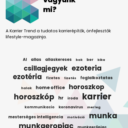
mi?
A Karrier Trend a tudatos karrierépítők, önfejlesztők
lifestyle-magazinja.
AI
allas
allaskereses
ber
bak
bika
ezoteria
csillagjegyek
ezotéria
foglalkoztatas
fizetes
fizetés
horoszkop
home office
halak
karrier
horoszkóp
hr
iroda
koronavirus
kommunikacio
merleg
munka
mesterséges intelligencia
motiváció
munkaeropiac
munkaerőpiac