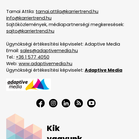
Tarnai Attila:
tarnai.attila@karriertrend.hu
info@karriertrend.hu
Sajtóközlemények, médiapartnerségi megkeresések:
sajto@karriertrend.hu
Ügynökségi értékesítési képviselet: Adaptive Media
Email:
sales@adaptivemedia.hu
Tel.:
+36 1 577 4050
Web:
www.adaptivemedia.hu
Ügynökségi értékesítési képviselet:
Adaptive Media
Kik
vagyunk