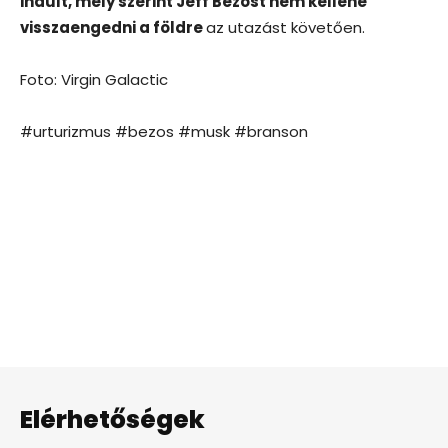
indult, mely szerint Jeff Bezost nem kellene
visszaengedni a földre
az utazást követően.
Foto: Virgin Galactic
#urturizmus #bezos #musk #branson
Elérhetőségek