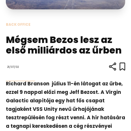
BACK OFFICE
Mégsem Bezos lesz az
első milliárdos az űrben
21/07/02
Richard Branson július 11-én látogat az űrbe,
ezzel 9 nappal előzi meg Jeff Bezost. A Virgin
Galactic alapítója egy hat fős csapat
tagjaként VSS Unity nevű űrhajójának
tesztrepülésén fog részt venni. A hír hatására
a tegnapi kereskedésen a cég részvényei