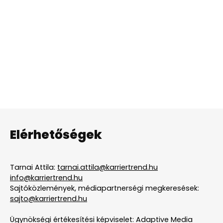
Elérhetőségek
Tarnai Attila:
tarnai.attila@karriertrend.hu
info@karriertrend.hu
Sajtóközlemények, médiapartnerségi megkeresések:
sajto@karriertrend.hu
Ügynökségi értékesítési képviselet: Adaptive Media