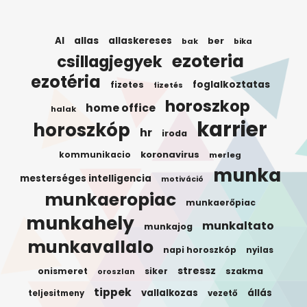
AI
allas
allaskereses
ber
bak
bika
ezoteria
csillagjegyek
ezotéria
foglalkoztatas
fizetes
fizetés
horoszkop
home office
halak
karrier
horoszkóp
hr
iroda
koronavirus
kommunikacio
merleg
munka
mesterséges intelligencia
motiváció
munkaeropiac
munkaerőpiac
munkahely
munkaltato
munkajog
munkavallalo
napi horoszkóp
nyilas
stressz
onismeret
siker
szakma
oroszlan
tippek
vallalkozas
állás
teljesitmeny
vezető