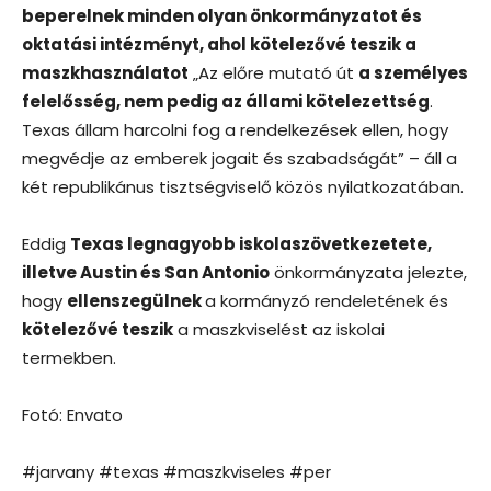
beperelnek minden olyan önkormányzatot és
oktatási intézményt, ahol kötelezővé teszik a
maszkhasználatot
„Az előre mutató út
a személyes
felelősség, nem pedig az állami kötelezettség
.
Texas állam harcolni fog a rendelkezések ellen, hogy
megvédje az emberek jogait és szabadságát” – áll a
két republikánus tisztségviselő közös nyilatkozatában.
Eddig
Texas legnagyobb iskolaszövetkezetete,
illetve Austin és San Antonio
önkormányzata jelezte,
hogy
ellenszegülnek
a kormányzó rendeletének és
kötelezővé teszik
a maszkviselést az iskolai
termekben.
Fotó: Envato
#jarvany #texas #maszkviseles #per