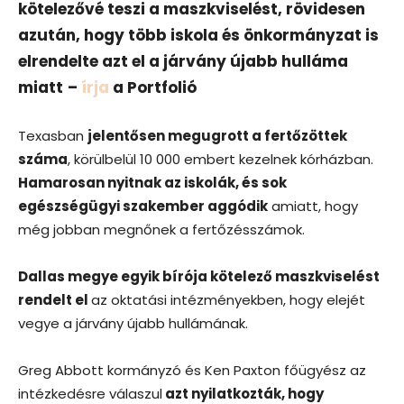
kötelezővé teszi a maszkviselést, rövidesen
azután, hogy több iskola és önkormányzat is
elrendelte azt el a járvány újabb hulláma
miatt
–
írja
a Portfolió
Texasban
jelentősen megugrott a fertőzöttek
száma
, körülbelül 10 000 embert kezelnek kórházban.
Hamarosan nyitnak az iskolák, és sok
egészségügyi szakember aggódik
amiatt, hogy
még jobban megnőnek a fertőzésszámok.
Dallas megye egyik bírója kötelező maszkviselést
rendelt el
az oktatási intézményekben, hogy elejét
vegye a járvány újabb hullámának.
Greg Abbott kormányzó és Ken Paxton főügyész az
intézkedésre válaszul
azt nyilatkozták, hogy