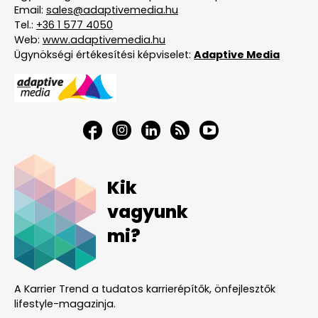
Email:
sales@adaptivemedia.hu
Tel.:
+36 1 577 4050
Web:
www.adaptivemedia.hu
Ügynökségi értékesítési képviselet:
Adaptive Media
Kik
vagyunk
mi?
A Karrier Trend a tudatos karrierépítők, önfejlesztők
lifestyle-magazinja.