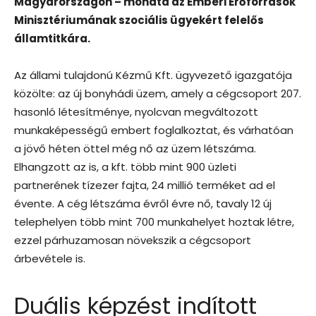
Magyarországon – mondta az Emberi Erőforrások
Minisztériumának szociális ügyekért felelős
államtitkára.
Az állami tulajdonú Kézmű Kft. ügyvezető igazgatója
közölte: az új bonyhádi üzem, amely a cégcsoport 207.
hasonló létesítménye, nyolcvan megváltozott
munkaképességű embert foglalkoztat, és várhatóan
a jövő héten öttel még nő az üzem létszáma.
Elhangzott az is, a kft. több mint 900 üzleti
partnerének tízezer fajta, 24 millió terméket ad el
évente. A cég létszáma évről évre nő, tavaly 12 új
telephelyen több mint 700 munkahelyet hoztak létre,
ezzel párhuzamosan növekszik a cégcsoport
árbevétele is.
Duális képzést indított