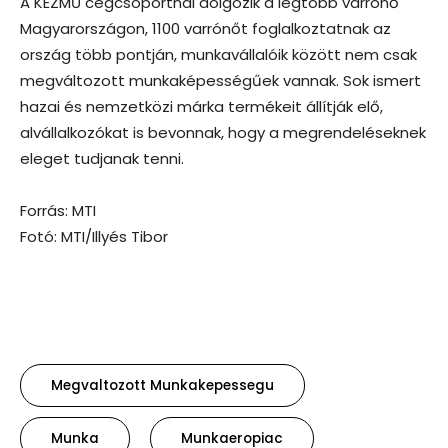
A KÉZMŰ cégcsoportnál dolgozik a legtöbb varrónő
Magyarországon, 1100 varrónőt foglalkoztatnak az
ország több pontján, munkavállalóik között nem csak
megváltozott munkaképességűek vannak. Sok ismert
hazai és nemzetközi márka termékeit állítják elő,
alvállalkozókat is bevonnak, hogy a megrendeléseknek
eleget tudjanak tenni.
Forrás: MTI
Fotó: MTI/Illyés Tibor
Megvaltozott Munkakepessegu
Munka
Munkaeropiac