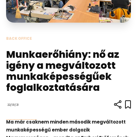
BACK OFFICE
Munkaerőhiány: nő az
igény a megváltozott
munkaképességűek
foglalkoztatására
22/01/21
Ma már csaknem minden második megváltozott
munkaképességű ember dolgozik