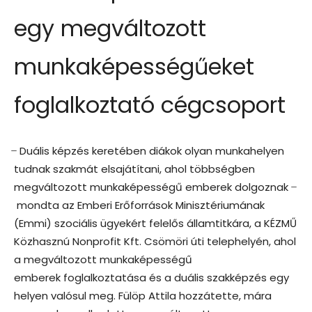
egy megváltozott
munkaképességűeket
foglalkoztató cégcsoport
̶ Duális képzés keretében diákok olyan munkahelyen
tudnak szakmát elsajátítani, ahol többségben
megváltozott munkaképességű emberek dolgoznak ̶
mondta az Emberi Erőforrások Minisztériumának
(Emmi) szociális ügyekért felelős államtitkára, a KÉZMŰ
Közhasznú Nonprofit Kft. Csömöri úti telephelyén, ahol
a megváltozott munkaképességű
emberek foglalkoztatása és a duális szakképzés egy
helyen valósul meg. Fülöp Attila hozzátette, mára