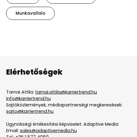
Munkavallalo
Elérhetőségek
Tarnai Attila:
tarnai.attila@karriertrend.hu
info@karriertrend.hu
Sajtóközlemények, médiapartnerségi megkeresések:
sajto@karriertrend.hu
Ügynökségi értékesítési képviselet: Adaptive Media
Email:
sales@adaptivemedia.hu
Tel.:
+36 1 577 4050