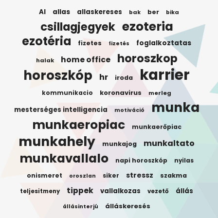
AI
allas
allaskereses
ber
bak
bika
ezoteria
csillagjegyek
ezotéria
foglalkoztatas
fizetes
fizetés
horoszkop
home office
halak
karrier
horoszkóp
hr
iroda
koronavirus
kommunikacio
merleg
munka
mesterséges intelligencia
motiváció
munkaeropiac
munkaerőpiac
munkahely
munkaltato
munkajog
munkavallalo
napi horoszkóp
nyilas
stressz
onismeret
siker
szakma
oroszlan
tippek
vallalkozas
állás
teljesitmeny
vezető
álláskeresés
állásinterjú