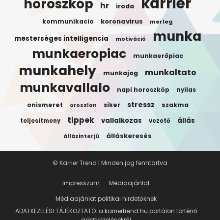
karrier
horoszkóp
hr
iroda
koronavirus
kommunikacio
merleg
munka
mesterséges intelligencia
motiváció
munkaeropiac
munkaerőpiac
munkahely
munkaltato
munkajog
munkavallalo
napi horoszkóp
nyilas
stressz
onismeret
siker
szakma
oroszlan
tippek
vallalkozas
állás
teljesitmeny
vezető
álláskeresés
állásinterjú
© Karrier Trend | Minden jog fenntartva
Impresszum
Médiaajánlat
Médiaajánlat politikai hirdetőknek
ADATKEZELÉSI TÁJÉKOZTATÓ: a karriertrend.hu portálon történő
adatkezelésekről