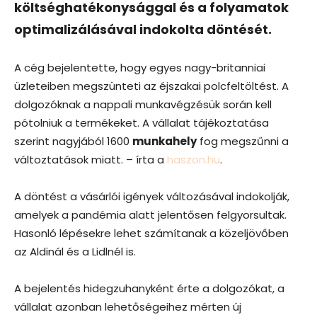
költséghatékonysággal és a folyamatok
optimalizálásával indokolta döntését.
A cég bejelentette, hogy egyes nagy-britanniai
üzleteiben megszünteti az éjszakai polcfeltöltést. A
dolgozóknak a nappali munkavégzésük során kell
pótolniuk a termékeket. A vállalat tájékoztatása
szerint nagyjából 1600
munkahely
fog megszűnni a
változtatások miatt. – írta a
haszon.hu
.
A döntést a vásárlói igények változásával indokolják,
amelyek a pandémia alatt jelentősen felgyorsultak.
Hasonló lépésekre lehet számítanak a közeljövőben
az Aldinál és a Lidlnél is.
A bejelentés hidegzuhanyként érte a dolgozókat, a
vállalat azonban lehetőségeihez mérten új