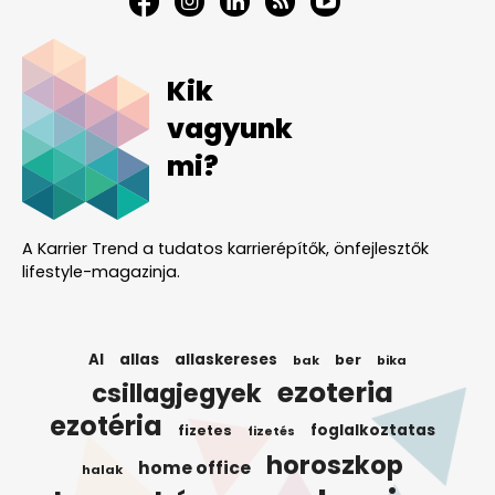
Kik
vagyunk
mi?
A Karrier Trend a tudatos karrierépítők, önfejlesztők
lifestyle-magazinja.
AI
allas
allaskereses
ber
bak
bika
ezoteria
csillagjegyek
ezotéria
foglalkoztatas
fizetes
fizetés
horoszkop
home office
halak