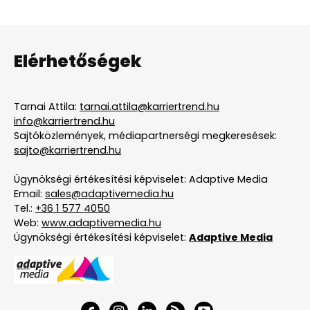
Elérhetőségek
Tarnai Attila:
tarnai.attila@karriertrend.hu
info@karriertrend.hu
Sajtóközlemények, médiapartnerségi megkeresések:
sajto@karriertrend.hu
Ügynökségi értékesítési képviselet: Adaptive Media
Email:
sales@adaptivemedia.hu
Tel.:
+36 1 577 4050
Web:
www.adaptivemedia.hu
Ügynökségi értékesítési képviselet:
Adaptive Media