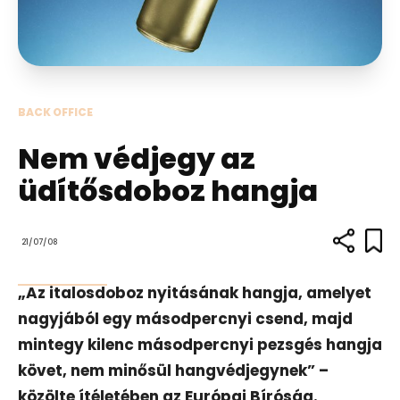
BACK OFFICE
Nem védjegy az
üdítősdoboz hangja
21/07/08
„Az italosdoboz nyitásának hangja, amelyet
nagyjából egy másodpercnyi csend, majd
mintegy kilenc másodpercnyi pezsgés hangja
követ, nem minősül hangvédjegynek” –
közölte ítéletében az Európai Bíróság.