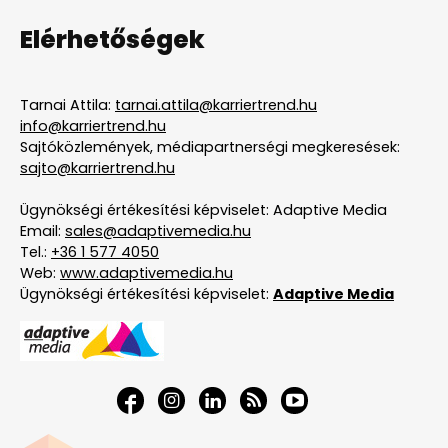
Elérhetőségek
Tarnai Attila:
tarnai.attila@karriertrend.hu
info@karriertrend.hu
Sajtóközlemények, médiapartnerségi megkeresések:
sajto@karriertrend.hu
Ügynökségi értékesítési képviselet: Adaptive Media
Email:
sales@adaptivemedia.hu
Tel.:
+36 1 577 4050
Web:
www.adaptivemedia.hu
Ügynökségi értékesítési képviselet:
Adaptive Media