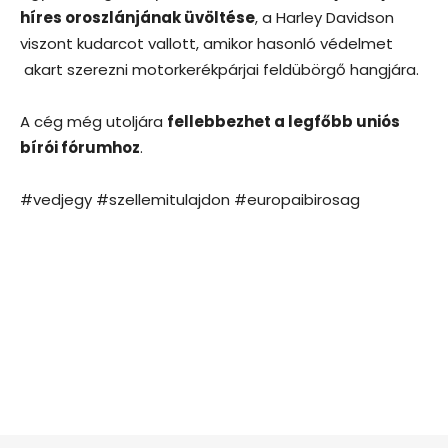
híres oroszlánjának üvöltése
, a Harley Davidson
viszont kudarcot vallott, amikor hasonló védelmet
akart szerezni motorkerékpárjai feldübörgő hangjára.
A cég még utoljára
fellebbezhet a legfőbb uniós
bírói fórumhoz
.
#vedjegy #szellemitulajdon #europaibirosag