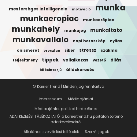
munka
mesterséges intelligencia
motiváció
munkaeropiac
munkaerőpiac
munkahely
munkaltato
munkajog
munkavallalo
napi horoszkóp
nyilas
stressz
onismeret
siker
szakma
oroszlan
tippek
vallalkozas
állás
teljesitmeny
vezető
álláskeresés
állásinterjú
© Karrier Trend | Minden jog fenntartva
Impresszum
Médiaajánlat
Médiaajánlat politikai hirdetőknek
ADATKEZELÉSI TÁJÉKOZTATÓ: a karriertrend.hu portálon történő
adatkezelésekről
Általános szerződési feltételek
Szerzői jogok