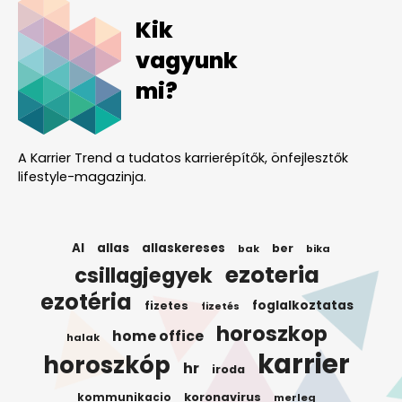
Kik
vagyunk
mi?
A Karrier Trend a tudatos karrierépítők, önfejlesztők
lifestyle-magazinja.
AI
allas
allaskereses
ber
bak
bika
ezoteria
csillagjegyek
ezotéria
foglalkoztatas
fizetes
fizetés
horoszkop
home office
halak
karrier
horoszkóp
hr
iroda
koronavirus
kommunikacio
merleg