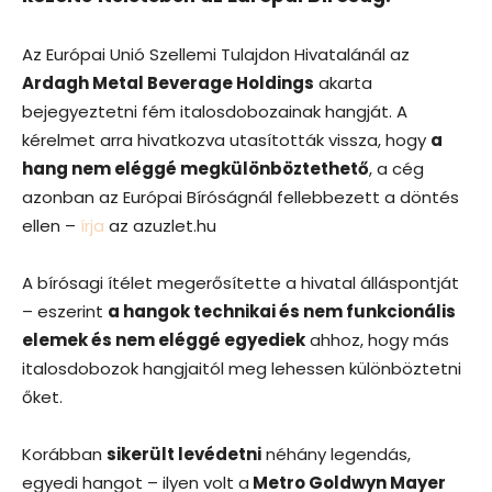
Az Európai Unió Szellemi Tulajdon Hivatalánál az
Ardagh Metal Beverage Holdings
akarta
bejegyeztetni fém italosdobozainak hangját. A
kérelmet arra hivatkozva utasították vissza, hogy
a
hang nem eléggé megkülönböztethető
, a cég
azonban az Európai Bíróságnál fellebbezett a döntés
ellen –
írja
az azuzlet.hu
A bírósagi ítélet megerősítette a hivatal álláspontját
– eszerint
a hangok technikai és nem funkcionális
elemek és nem eléggé egyediek
ahhoz, hogy más
italosdobozok hangjaitól meg lehessen különböztetni
őket.
Korábban
sikerült levédetni
néhány legendás,
egyedi hangot – ilyen volt a
Metro Goldwyn Mayer