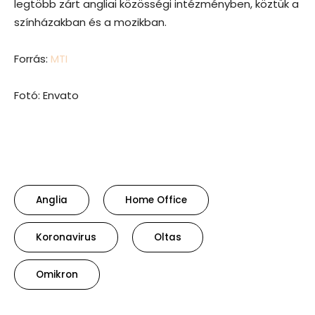
legtöbb zárt angliai közösségi intézményben, köztük a
színházakban és a mozikban.
Forrás:
MTI
Fotó: Envato
Anglia
Home Office
Koronavirus
Oltas
Omikron