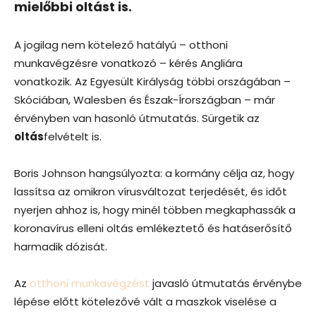
mielőbbi oltást is.
A jogilag nem kötelező hatályú – otthoni
munkavégzésre vonatkozó – kérés Angliára
vonatkozik. Az Egyesült Királyság többi országában –
Skóciában, Walesben és Észak-Írországban – már
érvényben van hasonló útmutatás. Sürgetik az
oltás
felvételt is.
Boris Johnson hangsúlyozta: a kormány célja az, hogy
lassítsa az omikron vírusváltozat terjedését, és időt
nyerjen ahhoz is, hogy minél többen megkaphassák a
koronavírus elleni oltás emlékeztető és hatáserősítő
harmadik dózisát.
Az
otthoni munkavégzést
javasló útmutatás érvénybe
lépése előtt kötelezővé vált a maszkok viselése a