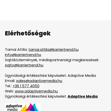
Elérhetőségek
Tarnai Attila:
tarnai.attila@karriertrend.hu
info@karriertrend.hu
Sajtóközlemények, médiapartnerségi megkeresések:
sajto@karriertrend.hu
Ügynökségi értékesítési képviselet: Adaptive Media
Email:
sales@adaptivemedia.hu
Tel.:
+36 1 577 4050
Web:
www.adaptivemedia.hu
Ügynökségi értékesítési képviselet:
Adaptive Media