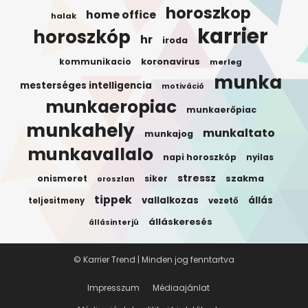
horoszkop
home office
halak
karrier
horoszkóp
hr
iroda
koronavirus
kommunikacio
merleg
munka
mesterséges intelligencia
motiváció
munkaeropiac
munkaerőpiac
munkahely
munkaltato
munkajog
munkavallalo
napi horoszkóp
nyilas
stressz
onismeret
siker
szakma
oroszlan
tippek
vallalkozas
állás
teljesitmeny
vezető
álláskeresés
állásinterjú
© Karrier Trend | Minden jog fenntartva
Impresszum
Médiaajánlat