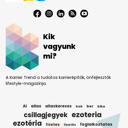
Kik
vagyunk
mi?
A Karrier Trend a tudatos karrierépítők, önfejlesztők
lifestyle-magazinja.
AI
allas
allaskereses
ber
bak
bika
ezoteria
csillagjegyek
ezotéria
foglalkoztatas
fizetes
fizetés