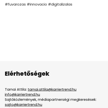
#fuvarozas #innovacio #digitalizalas
Elérhetőségek
Tarnai Attila:
tarnai.attila@karriertrend.hu
info@karriertrend.hu
Sajtóközlemények, médiapartnerségi megkeresések:
sajto@karriertrend.hu