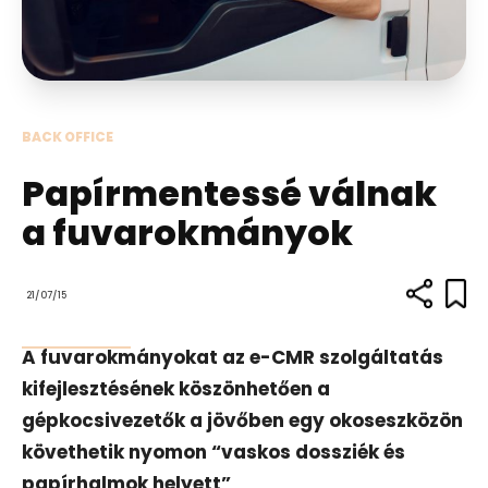
BACK OFFICE
Papírmentessé válnak
a fuvarokmányok
21/07/15
A fuvarokmányokat az e-CMR szolgáltatás
kifejlesztésének köszönhetően a
gépkocsivezetők a jövőben egy okoseszközön
követhetik nyomon “vaskos dossziék és
papírhalmok helyett”