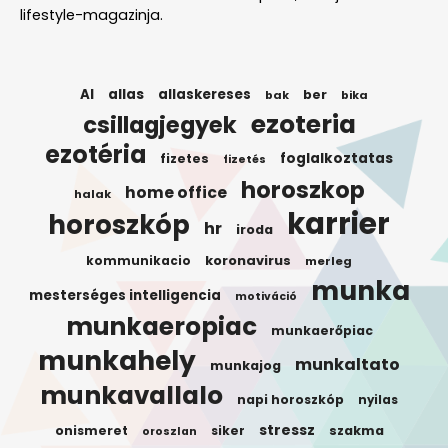
lifestyle-magazinja.
AI
allas
allaskereses
ber
bak
bika
ezoteria
csillagjegyek
ezotéria
foglalkoztatas
fizetes
fizetés
horoszkop
home office
halak
karrier
horoszkóp
hr
iroda
koronavirus
kommunikacio
merleg
munka
mesterséges intelligencia
motiváció
munkaeropiac
munkaerőpiac
munkahely
munkaltato
munkajog
munkavallalo
napi horoszkóp
nyilas
stressz
onismeret
siker
szakma
oroszlan