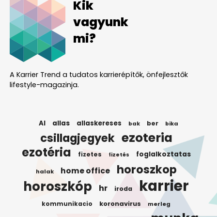
Kik
vagyunk
mi?
A Karrier Trend a tudatos karrierépítők, önfejlesztők
lifestyle-magazinja.
AI
allas
allaskereses
ber
bak
bika
ezoteria
csillagjegyek
ezotéria
foglalkoztatas
fizetes
fizetés
horoszkop
home office
halak
karrier
horoszkóp
hr
iroda
koronavirus
kommunikacio
merleg