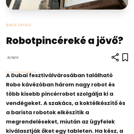
BACK OFFICE
Robotpincéreké a jövő?
21/09/13
A Dubai fesztiválvárosában található
Robo kávézóban három nagy robot és
több kisebb pincérrobot szolgálja ki a
vendégeket. A szakács, a koktélkészítő és
a barista robotok elkészítik a
megrendeléseket, miután az ügyfelek
kiválasztják őket egy tableten. Ha kész, a