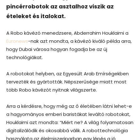
pincérrobotok az asztalhoz viszik az
ételeket és italokat.
A Robo kávézó menedzsere, Abderrahim Houklaimi a
Euronews
-nak azt mondta, a kávézó kiváló példa arra,
hogy Dubai városa hogyan fogadja be az új
technológiákat.
A robotokat helyben, az Egyesült Arab Emírségekben
tervezték és gyártották. Népszerűsége miatt most
több Robo kávézót nyitnak világszerte.
Arra a kérdésre, hogy még az ő életében látni lehet-e
a hagyományos emberi baristákat leváltó robotokat,
Houklaimi azt mondta: “Miért ne? A világ folyamatosan
digitalizálódik és okosabbá válik. A robottechnológia
használata az élelmiszeriparban egy lépés a jó