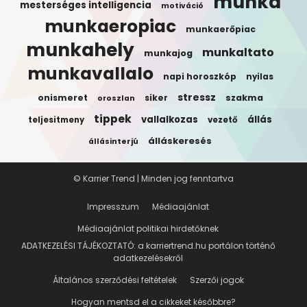
munka
mesterséges intelligencia
motiváció
munkaeropiac
munkaerőpiac
munkahely
munkaltato
munkajog
munkavallalo
napi horoszkóp
nyilas
stressz
onismeret
siker
szakma
oroszlan
tippek
vallalkozas
állás
teljesitmeny
vezető
álláskeresés
állásinterjú
© Karrier Trend | Minden jog fenntartva
Impresszum
Médiaajánlat
Médiaajánlat politikai hirdetőknek
ADATKEZELÉSI TÁJÉKOZTATÓ: a karriertrend.hu portálon történő
adatkezelésekről
Általános szerződési feltételek
Szerzői jogok
Hogyan mentsd el a cikkeket későbbre?