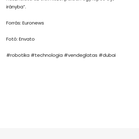
irányba”.
Forrás: Euronews
Fotó: Envato
#robotika #technologia #vendeglatas #dubai