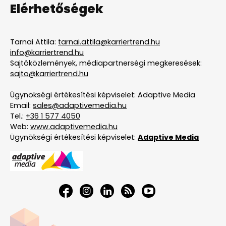
Elérhetőségek
Tarnai Attila:
tarnai.attila@karriertrend.hu
info@karriertrend.hu
Sajtóközlemények, médiapartnerségi megkeresések:
sajto@karriertrend.hu
Ügynökségi értékesítési képviselet: Adaptive Media
Email:
sales@adaptivemedia.hu
Tel.:
+36 1 577 4050
Web:
www.adaptivemedia.hu
Ügynökségi értékesítési képviselet:
Adaptive Media