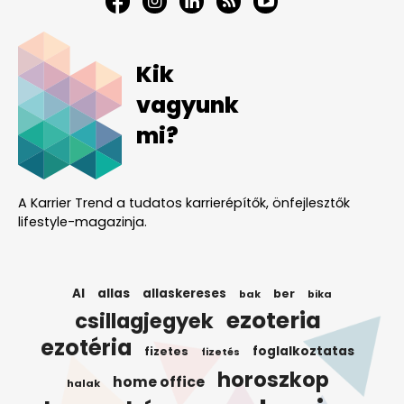
Kik
vagyunk
mi?
A Karrier Trend a tudatos karrierépítők, önfejlesztők
lifestyle-magazinja.
AI
allas
allaskereses
ber
bak
bika
ezoteria
csillagjegyek
ezotéria
foglalkoztatas
fizetes
fizetés
horoszkop
home office
halak