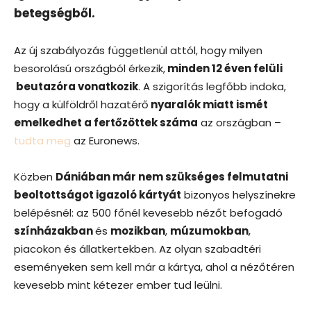
betegségből.
Az új szabályozás függetlenül attól, hogy milyen
besorolású országból érkezik,
minden 12 éven felüli
beutazóra vonatkozik
. A szigorítás legfőbb indoka,
hogy a külföldről hazatérő
nyaralók miatt ismét
emelkedhet a fertőzöttek száma
az országban –
tudta meg
az Euronews.
Közben
Dániában már nem szükséges felmutatni
beoltottságot igazoló kártyát
bizonyos helyszínekre
belépésnél: az 500 főnél kevesebb nézőt befogadó
színházakban
és
mozikban
,
múzumokban
,
piacokon és állatkertekben. Az olyan szabadtéri
eseményeken sem kell már a kártya, ahol a nézőtéren
kevesebb mint kétezer ember tud leülni.