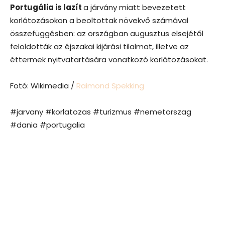
Portugália is lazít
a járvány miatt bevezetett
korlátozásokon a beoltottak növekvő számával
összefüggésben: az országban augusztus elsejétől
feloldották az éjszakai kijárási tilalmat, illetve az
éttermek nyitvatartására vonatkozó korlátozásokat.
Fotó: Wikimedia /
Raimond Spekking
#jarvany #korlatozas #turizmus #nemetorszag
#dania #portugalia