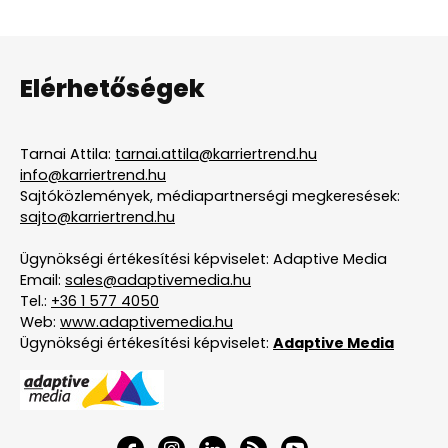
Elérhetőségek
Tarnai Attila:
tarnai.attila@karriertrend.hu
info@karriertrend.hu
Sajtóközlemények, médiapartnerségi megkeresések:
sajto@karriertrend.hu
Ügynökségi értékesítési képviselet: Adaptive Media
Email:
sales@adaptivemedia.hu
Tel.:
+36 1 577 4050
Web:
www.adaptivemedia.hu
Ügynökségi értékesítési képviselet:
Adaptive Media