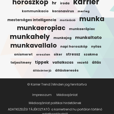
karrier
horoszkóp
hr
iroda
koronavirus
kommunikacio
merleg
munka
mesterséges intelligencia
motiváció
munkaeropiac
munkaerőpiac
munkahely
munkaltato
munkajog
munkavallalo
napi horoszkóp
nyilas
stressz
onismeret
siker
szakma
oroszlan
tippek
vallalkozas
állás
teljesitmeny
vezető
álláskeresés
állásinterjú
© Karrier Trend | Minden jog fenntartva
Impresszum
Médiaajánlat
Médiaajánlat politikai hirdetőknek
ADATKEZELÉSI TÁJÉKOZTATÓ: a karriertrend.hu portálon történő
adatkezelésekről