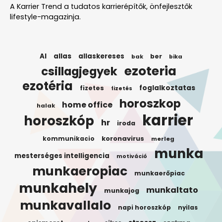
A Karrier Trend a tudatos karrierépítők, önfejlesztők
lifestyle-magazinja.
AI
allas
allaskereses
ber
bak
bika
ezoteria
csillagjegyek
ezotéria
foglalkoztatas
fizetes
fizetés
horoszkop
home office
halak
karrier
horoszkóp
hr
iroda
koronavirus
kommunikacio
merleg
munka
mesterséges intelligencia
motiváció
munkaeropiac
munkaerőpiac
munkahely
munkaltato
munkajog
munkavallalo
napi horoszkóp
nyilas