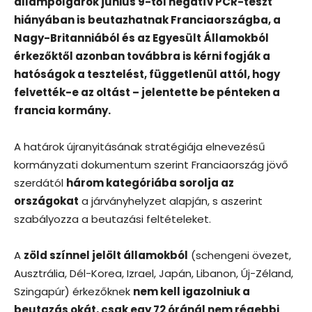
állampolgárok június 9-től negatív PCR-teszt
hiányában is beutazhatnak Franciaországba, a
Nagy-Britanniából és az Egyesült Államokból
érkezőktől azonban továbbra is kérni fogják a
hatóságok a tesztelést, függetlenül attól, hogy
felvették-e az oltást – jelentette be pénteken a
francia kormány.
A határok újranyitásának stratégiája elnevezésű
kormányzati dokumentum szerint Franciaország jövő
szerdától
három kategóriába sorolja az
országokat
a járványhelyzet alapján, s aszerint
szabályozza a beutazási feltételeket.
A
zöld színnel jelölt államokból
(schengeni övezet,
Ausztrália, Dél-Korea, Izrael, Japán, Libanon, Új-Zéland,
Szingapúr) érkezőknek
nem kell igazolniuk a
beutazás okát, csak egy 72 óránál nem régebbi