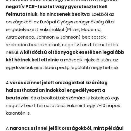
negatív PCR-tesztet vagy gyorstesztet kell
felmutatniuk, ha nincsenek beoltva
. Ezekből az
országokból az Európai Gyógyszerügynökség által
engedélyezett vakcinákkal (Pfizer, Moderna,
AstraZeneca, Johnson & Johnson) beoltottak
szabadon beutazhatnak, negatív teszt felmutatás
nélkül.
A kétdózisú oltóanyagok esetében legalább
két hétnek kell eltelnie
a második injekció után, az
egydózisúak esetében pedig legalább négy hétnek.
A
vörös színnel jelölt országokból kizárólag
halaszthatatlan indokkal engedélyezett a
beutazás
, és a beoltottak számára is kötelező egy
negatív teszt felmutatása, valamint egy 7-10 napos
karantén is.
A
narancs színnel jelölt országokból, mint például