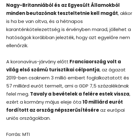
Nagy-Britanniából és az Egyesült Államokból
minden beutazónak teszteltetnie kell magát
, akkor
is ha be van oltva, és a hétnapos
karanténkötelezettség is érvényben marad, jóllehet a
hatóságok korábban jelezték, hogy azt egyelőre nem
ellenőrzik.
A koronavírus-járvány előtt
Franciaország volt a
világ első számú turisztikai célpontja
, az ágazat
2019-ben csaknem 3 millió embert foglalkoztatott és
57 milliárd eurót termelt, ami a GDP 7,5 százalékának
felel meg.
Tavaly a bevételek a felére estek vissza
,
ezért a kormány május eleje óta
10 milliárd eurót
fordított az ország népszerűsítésére
az európai
uniós országokban.
Forrás: MTI