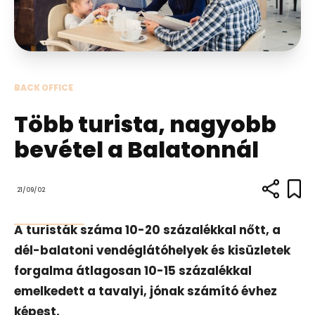
BACK OFFICE
Több turista, nagyobb
bevétel a Balatonnál
21/09/02
A turisták száma 10-20 százalékkal nőtt, a
dél-balatoni vendéglátóhelyek és kisüzletek
forgalma átlagosan 10-15 százalékkal
emelkedett a tavalyi, jónak számító évhez
képest.