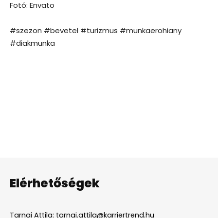
Fotó: Envato
#szezon #bevetel #turizmus #munkaerohiany
#diakmunka
Elérhetőségek
Tarnai Attila:
tarnai.attila@karriertrend.hu