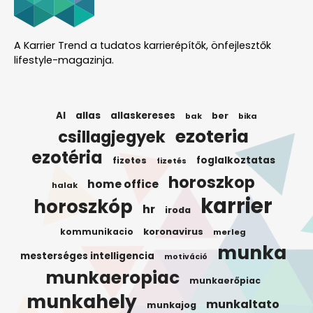
A Karrier Trend a tudatos karrierépítők, önfejlesztők
lifestyle-magazinja.
AI
allas
allaskereses
ber
bak
bika
ezoteria
csillagjegyek
ezotéria
foglalkoztatas
fizetes
fizetés
horoszkop
home office
halak
karrier
horoszkóp
hr
iroda
koronavirus
kommunikacio
merleg
munka
mesterséges intelligencia
motiváció
munkaeropiac
munkaerőpiac
munkahely
munkaltato
munkajog