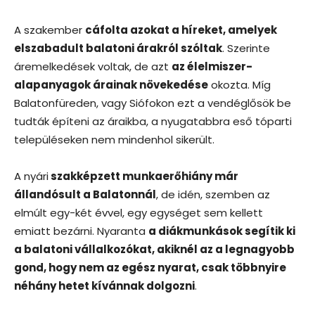
A szakember
cáfolta azokat a híreket, amelyek
elszabadult balatoni árakról szóltak
. Szerinte
áremelkedések voltak, de azt
az élelmiszer-
alapanyagok árainak növekedése
okozta. Míg
Balatonfüreden, vagy Siófokon ezt a vendéglősök be
tudták építeni az áraikba, a nyugatabbra eső tóparti
településeken nem mindenhol sikerült.
A nyári
szakképzett munkaerőhiány már
állandósult a Balatonnál
, de idén, szemben az
elmúlt egy-két évvel, egy egységet sem kellett
emiatt bezárni. Nyaranta
a diákmunkások segítik ki
a balatoni vállalkozókat, akiknél az a legnagyobb
gond, hogy nem az egész nyarat, csak többnyire
néhány hetet kívánnak dolgozni
.