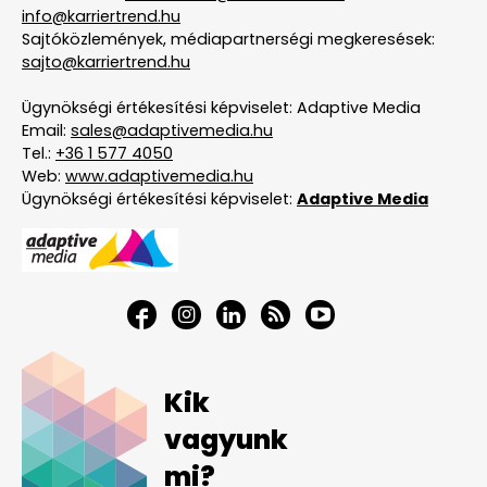
info@karriertrend.hu
Sajtóközlemények, médiapartnerségi megkeresések:
sajto@karriertrend.hu
Ügynökségi értékesítési képviselet: Adaptive Media
Email:
sales@adaptivemedia.hu
Tel.:
+36 1 577 4050
Web:
www.adaptivemedia.hu
Ügynökségi értékesítési képviselet:
Adaptive Media
Kik
vagyunk
mi?