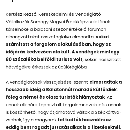
Kertész Rezső, Kereskedelmi és Vendéglátó
Vállalkozók Somogy Megyei Érdekképviseletének
társelnöke a balatoni szezonértékelő fórumon
elhangzottakat összefoglalva elmondta,
sokat
számított a forgalom alakulásában, hogy az
időjárás kedvezően alakult. A vendégek mintegy
80 százaléka belföldi turista volt,
sokan hosszított
hétvégékre érkeztek az üdülőrégióba
A vendéglátósok visszajelzései szerint
elmaradtak a
hosszabb ideig a Balatonnál maradó külföldiek
,
főleg a német és olasz turisták hiányoztak
. Az
ennek ellenére tapasztalt forgalomnövekedés annak
is köszönhető, hogy átjárhatóvá váltak a Szépkártya-
zsebek, így a magyarok
fel tudták használni az
eddig bent ragadt juttatásaikat is a fizetéseknél
.