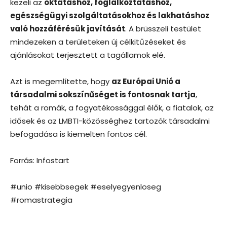
kezeli az
oktatáshoz, foglalkoztatáshoz,
egészségügyi szolgáltatásokhoz és lakhatáshoz
való hozzáférésük javítását
. A brüsszeli testület
mindezeken a területeken új célkitűzéseket és
ajánlásokat terjesztett a tagállamok elé.
Azt is megemlítette, hogy
az Európai Unió a
társadalmi sokszínűséget is fontosnak tartja
,
tehát a romák, a fogyatékossággal élők, a fiatalok, az
idősek és az LMBTI-közösséghez tartozók társadalmi
befogadása is kiemelten fontos cél.
Forrás: Infostart
#unio #kisebbsegek #eselyegyenloseg
#romastrategia