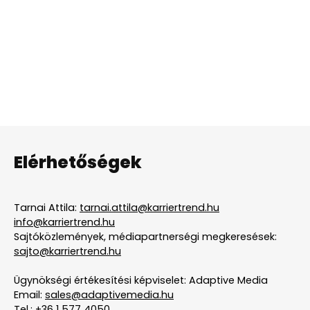
Elérhetőségek
Tarnai Attila:
tarnai.attila@karriertrend.hu
info@karriertrend.hu
Sajtóközlemények, médiapartnerségi megkeresések:
sajto@karriertrend.hu
Ügynökségi értékesítési képviselet: Adaptive Media
Email:
sales@adaptivemedia.hu
Tel.:
+36 1 577 4050