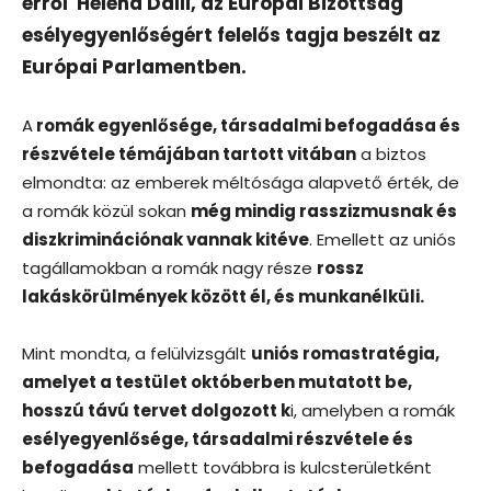
erről Helena Dalli, az Európai Bizottság
esélyegyenlőségért felelős tagja beszélt az
Európai Parlamentben.
A
romák egyenlősége, társadalmi befogadása és
részvétele témájában tartott vitában
a biztos
elmondta: az emberek méltósága alapvető érték, de
a romák közül sokan
még mindig rasszizmusnak és
diszkriminációnak vannak kitéve
. Emellett az uniós
tagállamokban a romák nagy része
rossz
lakáskörülmények között él, és munkanélküli.
Mint mondta, a felülvizsgált
uniós romastratégia,
amelyet a testület októberben mutatott be,
hosszú távú tervet dolgozott k
i, amelyben a romák
esélyegyenlősége, társadalmi részvétele és
befogadása
mellett továbbra is kulcsterületként