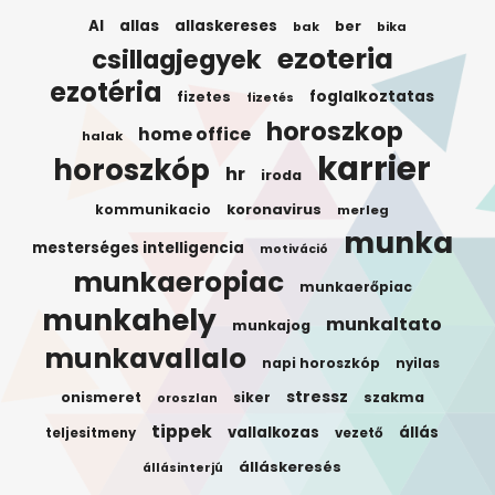
AI
allas
allaskereses
ber
bak
bika
ezoteria
csillagjegyek
ezotéria
foglalkoztatas
fizetes
fizetés
horoszkop
home office
halak
karrier
horoszkóp
hr
iroda
koronavirus
kommunikacio
merleg
munka
mesterséges intelligencia
motiváció
munkaeropiac
munkaerőpiac
munkahely
munkaltato
munkajog
munkavallalo
napi horoszkóp
nyilas
stressz
onismeret
siker
szakma
oroszlan
tippek
vallalkozas
állás
teljesitmeny
vezető
álláskeresés
állásinterjú