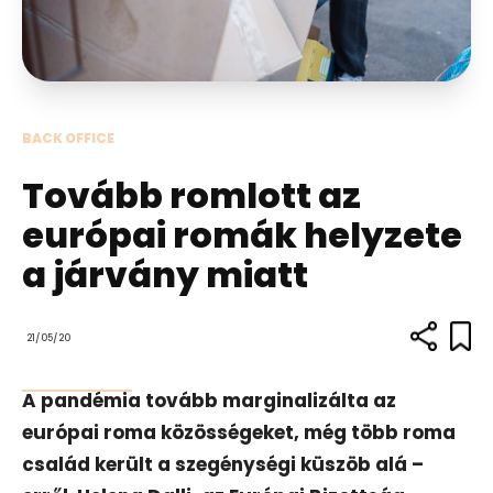
BACK OFFICE
Tovább romlott az
európai romák helyzete
a járvány miatt
21/05/20
A pandémia tovább marginalizálta az
európai roma közösségeket, még több roma
család került a szegénységi küszöb alá –