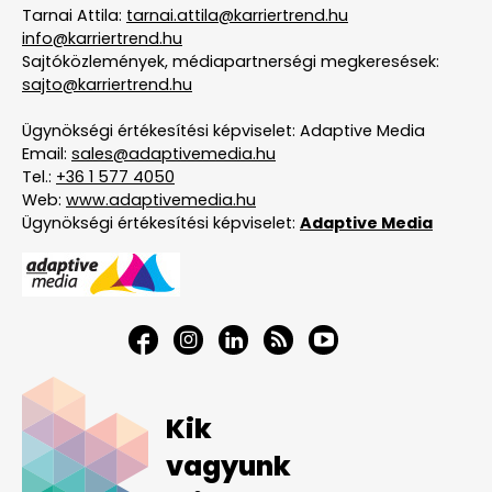
Tarnai Attila:
tarnai.attila@karriertrend.hu
info@karriertrend.hu
Sajtóközlemények, médiapartnerségi megkeresések:
sajto@karriertrend.hu
Ügynökségi értékesítési képviselet: Adaptive Media
Email:
sales@adaptivemedia.hu
Tel.:
+36 1 577 4050
Web:
www.adaptivemedia.hu
Ügynökségi értékesítési képviselet:
Adaptive Media
Kik
vagyunk