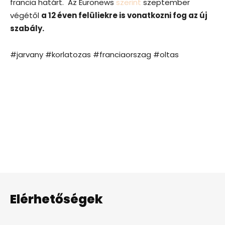
francia határt. Az Euronews
szerint
szeptember
végétől
a 12 éven felüliekre is vonatkozni fog az új
szabály.
#jarvany #korlatozas #franciaorszag #oltas
Elérhetőségek