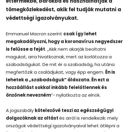
éttermekbe, bárokba és használhatják a
tömegközlekedést, akik fel tudják mutatni a
védettségi igazolványukat.
Emmanuel Macron szerint
csak így lehet
megakadályozni, hogy a koronavírus negyedszer
is felüsse a fejét
. „Akik nem akarják beoltatni
magukat, arra hivatkoznak, mert az korlátozza a
szabadságukat. De mit ér a szabadság, ha utána
megfertőzik a családjukat, vagy épp engem.
Én is
lehetek a ,,szabadságuk” áldozata. Én ezt a
hozzáállást sokkal inkább felelőtlennek és
önzőnek nevezném
”- nyilatkozta az elnök.
A jogszabály
kötelezővé teszi az egészségügyi
dolgozóknak az oltást
és arról is rendelkezik: mely
országok védettségi igazolványaival lehet átlépni a