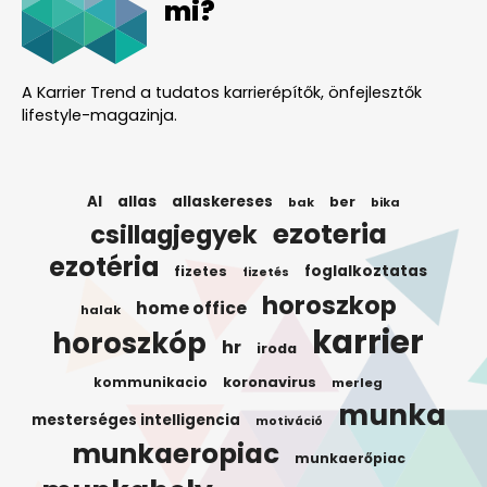
mi?
A Karrier Trend a tudatos karrierépítők, önfejlesztők
lifestyle-magazinja.
AI
allas
allaskereses
ber
bak
bika
ezoteria
csillagjegyek
ezotéria
foglalkoztatas
fizetes
fizetés
horoszkop
home office
halak
karrier
horoszkóp
hr
iroda
koronavirus
kommunikacio
merleg
munka
mesterséges intelligencia
motiváció
munkaeropiac
munkaerőpiac