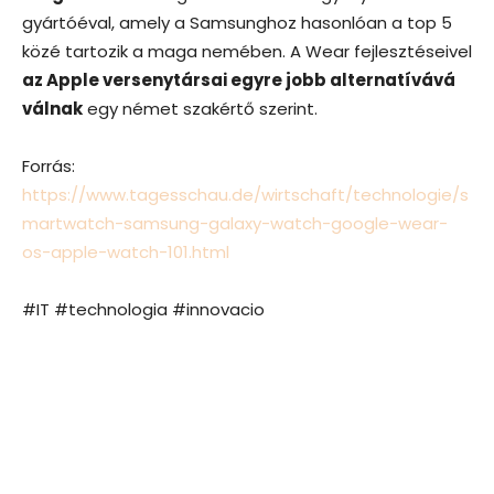
gyártóéval, amely a Samsunghoz hasonlóan a top 5
közé tartozik a maga nemében. A Wear fejlesztéseivel
az Apple versenytársai egyre jobb alternatívává
válnak
egy német szakértő szerint.
Forrás:
https://www.tagesschau.de/wirtschaft/technologie/s
martwatch-samsung-galaxy-watch-google-wear-
os-apple-watch-101.html
#IT #technologia #innovacio