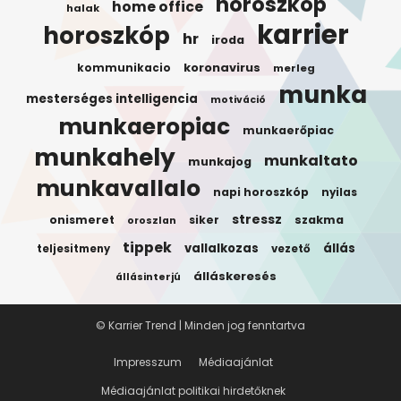
horoszkop
home office
halak
karrier
horoszkóp
hr
iroda
koronavirus
kommunikacio
merleg
munka
mesterséges intelligencia
motiváció
munkaeropiac
munkaerőpiac
munkahely
munkaltato
munkajog
munkavallalo
napi horoszkóp
nyilas
stressz
onismeret
siker
szakma
oroszlan
tippek
vallalkozas
állás
teljesitmeny
vezető
álláskeresés
állásinterjú
© Karrier Trend | Minden jog fenntartva
Impresszum
Médiaajánlat
Médiaajánlat politikai hirdetőknek