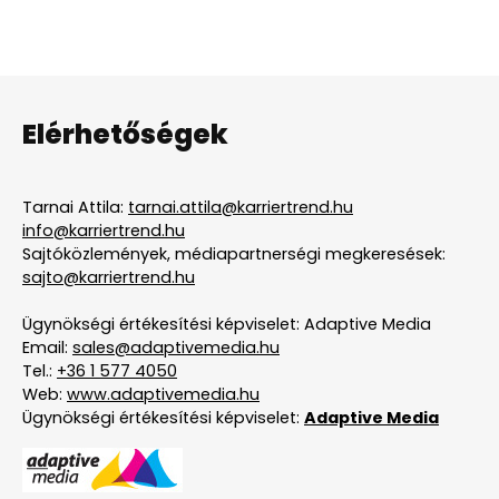
Elérhetőségek
Tarnai Attila:
tarnai.attila@karriertrend.hu
info@karriertrend.hu
Sajtóközlemények, médiapartnerségi megkeresések:
sajto@karriertrend.hu
Ügynökségi értékesítési képviselet: Adaptive Media
Email:
sales@adaptivemedia.hu
Tel.:
+36 1 577 4050
Web:
www.adaptivemedia.hu
Ügynökségi értékesítési képviselet:
Adaptive Media