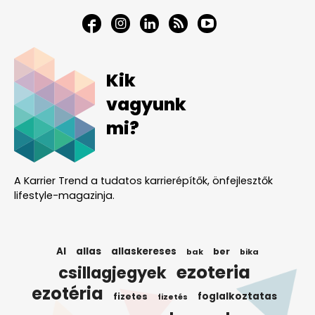
Kik
vagyunk
mi?
A Karrier Trend a tudatos karrierépítők, önfejlesztők
lifestyle-magazinja.
AI
allas
allaskereses
ber
bak
bika
ezoteria
csillagjegyek
ezotéria
foglalkoztatas
fizetes
fizetés