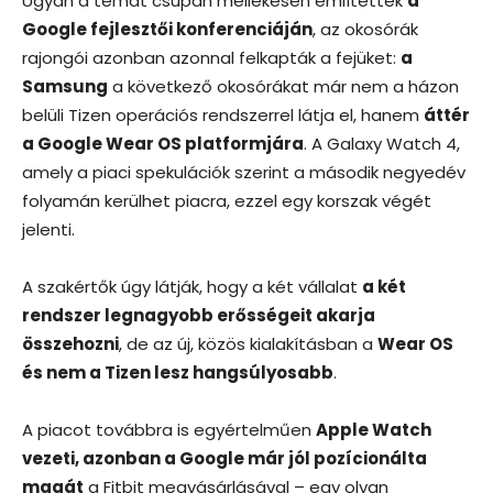
Ugyan a témát csupán mellékesen említették
a
Google fejlesztői konferenciáján
, az okosórák
rajongói azonban azonnal felkapták a fejüket:
a
Samsung
a következő okosórákat már nem a házon
belüli Tizen operációs rendszerrel látja el, hanem
áttér
a Google Wear OS platformjára
. A Galaxy Watch 4,
amely a piaci spekulációk szerint a második negyedév
folyamán kerülhet piacra, ezzel egy korszak végét
jelenti.
A szakértők úgy látják, hogy a két vállalat
a két
rendszer legnagyobb erősségeit akarja
összehozni
, de az új, közös kialakításban a
Wear OS
és nem a Tizen lesz hangsúlyosabb
.
A piacot továbbra is egyértelműen
Apple Watch
vezeti, azonban a Google már jól pozícionálta
magát
a Fitbit megvásárlásával – egy olyan