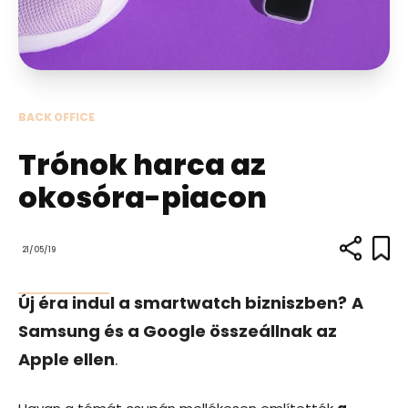
BACK OFFICE
Trónok harca az
okosóra-piacon
21/05/19
Új éra indul a smartwatch bizniszben?
A
Samsung és a Google összeállnak az
Apple ellen
.