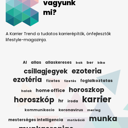
vagyunk
mi?
A Karrier Trend a tudatos karrierépítők, önfejlesztők
lifestyle-magazinja.
AI
allas
allaskereses
ber
bak
bika
ezoteria
csillagjegyek
ezotéria
foglalkoztatas
fizetes
fizetés
horoszkop
home office
halak
karrier
horoszkóp
hr
iroda
koronavirus
kommunikacio
merleg
munka
mesterséges intelligencia
motiváció