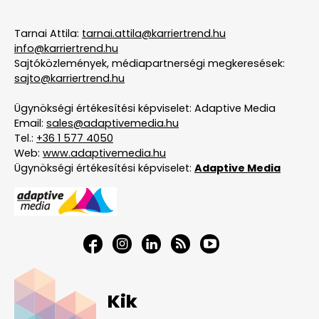
Tarnai Attila:
tarnai.attila@karriertrend.hu
info@karriertrend.hu
Sajtóközlemények, médiapartnerségi megkeresések:
sajto@karriertrend.hu
Ügynökségi értékesítési képviselet: Adaptive Media
Email:
sales@adaptivemedia.hu
Tel.:
+36 1 577 4050
Web:
www.adaptivemedia.hu
Ügynökségi értékesítési képviselet:
Adaptive Media
Kik