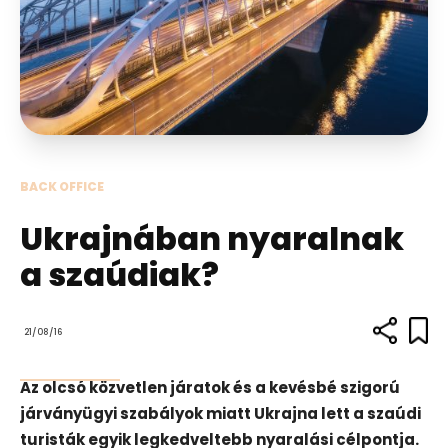
BACK OFFICE
Ukrajnában nyaralnak
a szaúdiak?
21/08/16
Az olcsó közvetlen járatok és a kevésbé szigorú
járványügyi szabályok miatt Ukrajna lett a szaúdi
turisták egyik legkedveltebb nyaralási célpontja.