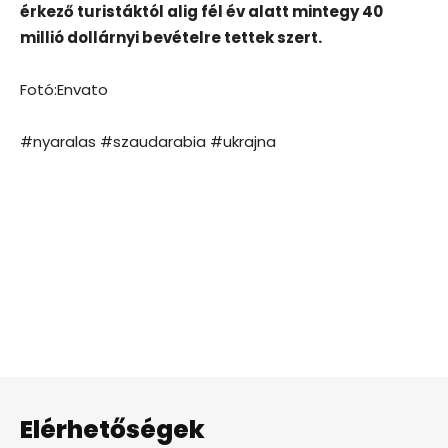
érkező turistáktól alig fél év alatt mintegy 40
millió dollárnyi bevételre tettek szert.
Fotó:Envato
#nyaralas #szaudarabia #ukrajna
Elérhetőségek