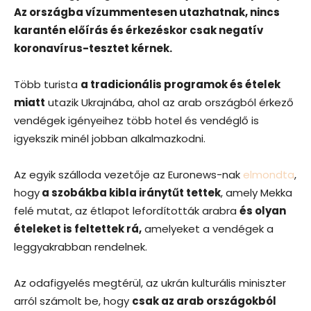
Az országba vízummentesen utazhatnak, nincs
karantén előírás és érkezéskor csak negatív
koronavírus-tesztet kérnek.
Több turista
a tradicionális programok és ételek
miatt
utazik Ukrajnába, ahol az arab országból érkező
vendégek igényeihez több hotel és vendéglő is
igyekszik minél jobban alkalmazkodni.
Az egyik szálloda vezetője az Euronews-nak
elmondta
,
hogy
a szobákba kibla iránytűt tettek
, amely Mekka
felé mutat, az étlapot lefordították arabra
és olyan
ételeket is feltettek rá,
amelyeket a vendégek a
leggyakrabban rendelnek.
Az odafigyelés megtérül, az ukrán kulturális miniszter
arról számolt be, hogy
csak az arab országokból