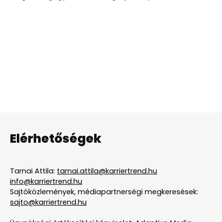
Elérhetőségek
Tarnai Attila:
tarnai.attila@karriertrend.hu
info@karriertrend.hu
Sajtóközlemények, médiapartnerségi megkeresések:
sajto@karriertrend.hu