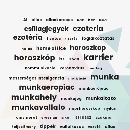
AI
allas
allaskereses
ber
bak
bika
ezoteria
csillagjegyek
ezotéria
foglalkoztatas
fizetes
fizetés
horoszkop
home office
halak
karrier
horoszkóp
hr
iroda
koronavirus
kommunikacio
merleg
munka
mesterséges intelligencia
motiváció
munkaeropiac
munkaerőpiac
munkahely
munkaltato
munkajog
munkavallalo
napi horoszkóp
nyilas
stressz
onismeret
siker
szakma
oroszlan
tippek
vallalkozas
állás
teljesitmeny
vezető