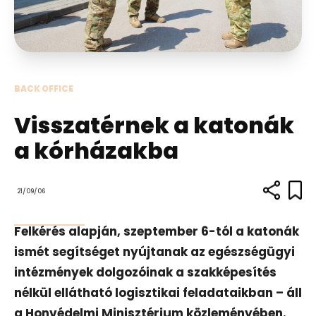
BACK OFFICE
Visszatérnek a katonák
a kórházakba
21/09/06
Felkérés alapján, szeptember 6-tól a katonák
ismét segítséget nyújtanak az egészségügyi
intézmények dolgozóinak a szakképesítés
nélkül ellátható logisztikai feladataikban – áll
a Honvédelmi Minisztérium közleményében.