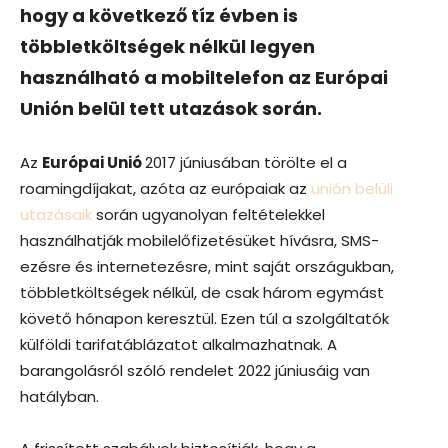
hogy a következő tíz évben is
többletköltségek nélkül legyen
használható a mobiltelefon az Európai
Unión belül tett utazások során.
Az
Európai Unió
2017 júniusában törölte el a
roamingdíjakat, azóta az európaiak az
unión belüli
utazásaik
során ugyanolyan feltételekkel
használhatják mobilelőfizetésüket hívásra, SMS-
ezésre és internetezésre, mint saját országukban,
többletköltségek nélkül, de csak három egymást
követő hónapon keresztül. Ezen túl a szolgáltatók
külföldi tarifatáblázatot alkalmazhatnak. A
barangolásról szóló rendelet 2022 júniusáig van
hatályban.