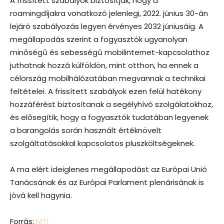
A frissített szabályok biztosítják, hogy a
roamingdíjakra vonatkozó jelenlegi, 2022. június 30-án
lejáró szabályozás legyen érvényes 2032 júniusáig. A
megállapodás szerint a fogyasztók ugyanolyan
minőségű és sebességű mobilinternet-kapcsolathoz
juthatnak hozzá külföldön, mint otthon, ha ennek a
célország mobilhálózatában megvannak a technikai
feltételei. A frissített szabályok ezen felül hatékony
hozzáférést biztosítanak a segélyhívó szolgálatokhoz,
és elősegítik, hogy a fogyasztók tudatában legyenek
a barangolás során használt értéknövelt
szolgáltatásokkal kapcsolatos pluszköltségeknek.
A ma elért ideiglenes megállapodást az Európai Unió
Tanácsának és az Európai Parlament plenárisának is
jóvá kell hagynia.
Forrás:
MTI