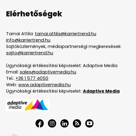
Elérhetőségek
Tarnai Attila:
tarnai.attila@karriertrend.hu
info@karriertrend.hu
Sajtóközlemények, médiapartnerségi megkeresések:
sajto@karriertrend.hu
Ügynökségi értékesítési képviselet: Adaptive Media
Email:
sales@adaptivemedia.hu
Tel.:
+36 1 577 4050
Web:
www.adaptivemedia.hu
Ügynökségi értékesítési képviselet:
Adaptive Media