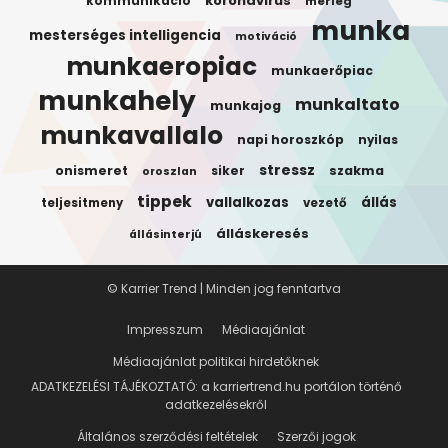
koronavirus
kommunikacio
merleg
munka
mesterséges intelligencia
motiváció
munkaeropiac
munkaerőpiac
munkahely
munkaltato
munkajog
munkavallalo
napi horoszkóp
nyilas
stressz
onismeret
siker
szakma
oroszlan
tippek
vallalkozas
állás
teljesitmeny
vezető
álláskeresés
állásinterjú
© Karrier Trend | Minden jog fenntartva
Impresszum
Médiaajánlat
Médiaajánlat politikai hirdetőknek
ADATKEZELÉSI TÁJÉKOZTATÓ: a karriertrend.hu portálon történő
adatkezelésekről
Általános szerződési feltételek
Szerzői jogok