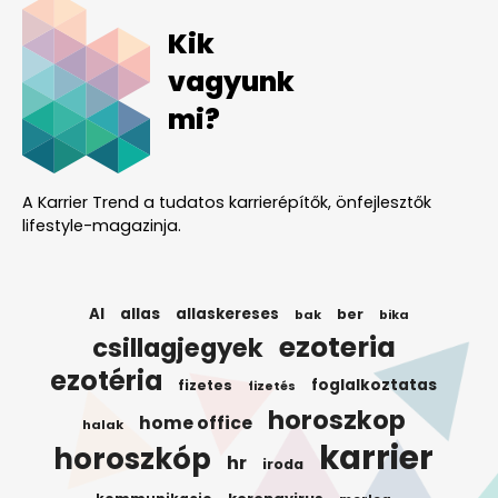
Kik
vagyunk
mi?
A Karrier Trend a tudatos karrierépítők, önfejlesztők
lifestyle-magazinja.
AI
allas
allaskereses
ber
bak
bika
ezoteria
csillagjegyek
ezotéria
foglalkoztatas
fizetes
fizetés
horoszkop
home office
halak
karrier
horoszkóp
hr
iroda