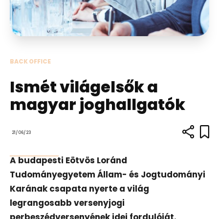
BACK OFFICE
Ismét világelsők a
magyar joghallgatók
21/06/23
A budapesti Eötvös Loránd
Tudományegyetem Állam- és Jogtudományi
Karának csapata nyerte a világ
legrangosabb versenyjogi
perbeszédversenyének idei fordulóját.