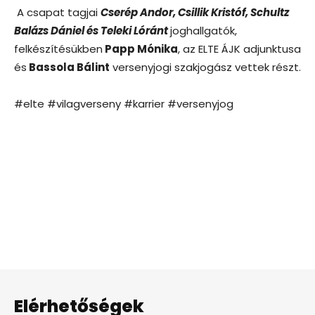
A csapat tagjai
Cserép Andor, Csillik Kristóf, Schultz
Balázs Dániel és Teleki Lóránt
joghallgatók,
felkészítésükben
Papp Mónika
, az ELTE ÁJK adjunktusa
és
Bassola Bálint
versenyjogi szakjogász vettek részt.
#elte #vilagverseny #karrier #versenyjog
Elérhetőségek