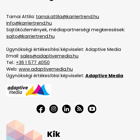
Tarnai Attila:
tarnai.attila@karriertrend.hu
info@karriertrend.hu
Sajtóközlemények, médiapartnerségi megkeresések:
sajto@karriertrend.hu
Ügynökségi értékesítési képviselet: Adaptive Media
Email:
sales@adaptivemedia.hu
Tel.:
+36 1 577 4050
Web:
www.adaptivemedia.hu
Ügynökségi értékesítési képviselet:
Adaptive Media
Kik