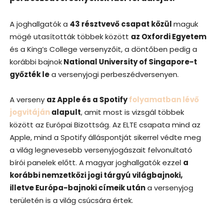
A joghallgatók a
43 résztvevő csapat közül
maguk
mögé utasították többek között
az Oxfordi Egyetem
és a King’s College versenyzőit, a döntőben pedig a
korábbi bajnok
National University of Singapore-t
győzték le
a versenyjogi perbeszédversenyen.
A verseny
az Apple és a Spotify
folyamatban lévő
jogvitáján
alapult
, amit most is vizsgál többek
között az Európai Bizottság. Az ELTE csapata mind az
Apple, mind a Spotify álláspontját sikerrel védte meg
a világ legnevesebb versenyjogászait felvonultató
bírói panelek előtt. A magyar joghallgatók ezzel
a
korábbi nemzetközi jogi tárgyú világbajnoki,
illetve Európa-bajnoki címeik után
a versenyjog
területén is a világ csúcsára értek.