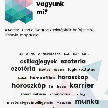
vagyunk
mi?
A Karrier Trend a tudatos karrierépítők, önfejlesztők
lifestyle-magazinja.
AI
allas
allaskereses
ber
bak
bika
ezoteria
csillagjegyek
ezotéria
foglalkoztatas
fizetes
fizetés
horoszkop
home office
halak
karrier
horoszkóp
hr
iroda
koronavirus
kommunikacio
merleg
munka
mesterséges intelligencia
motiváció