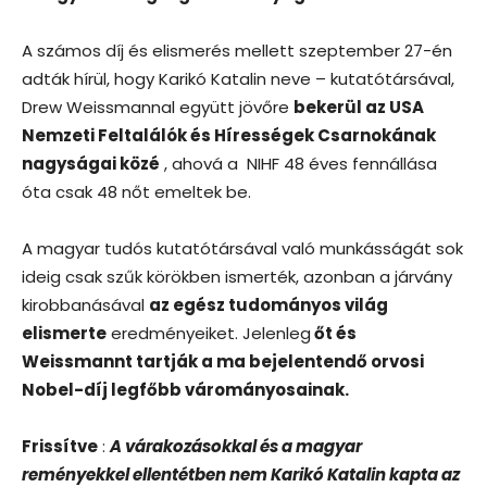
A számos díj és elismerés mellett szeptember 27-én
adták hírül, hogy Karikó Katalin neve – kutatótársával,
Drew Weissmannal együtt jövőre
bekerül az USA
Nemzeti Feltalálók és Hírességek Csarnokának
nagyságai közé
, ahová a NIHF 48 éves fennállása
óta csak 48 nőt emeltek be.
A magyar tudós kutatótársával való munkásságát sok
ideig csak szűk körökben ismerték, azonban a járvány
kirobbanásával
az egész tudományos világ
elismerte
eredményeiket. Jelenleg
őt és
Weissmannt tartják a ma bejelentendő orvosi
Nobel-díj legfőbb várományosainak.
Frissítve
:
A várakozásokkal és a magyar
reményekkel ellentétben nem Karikó Katalin kapta az