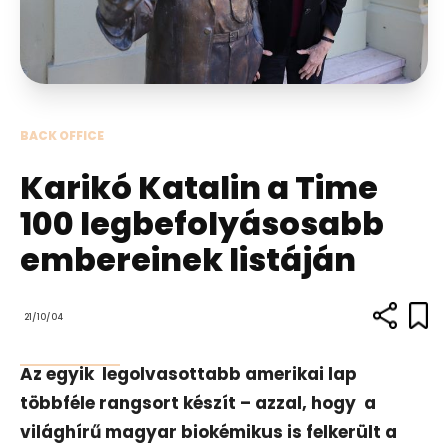
BACK OFFICE
Karikó Katalin a Time
100 legbefolyásosabb
embereinek listáján
21/10/04
Az egyik legolvasottabb amerikai lap
többféle rangsort készít – azzal, hogy a
világhírű magyar biokémikus is felkerült a