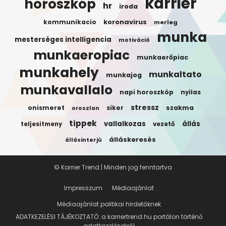
karrier
horoszkóp
hr
iroda
koronavirus
kommunikacio
merleg
munka
mesterséges intelligencia
motiváció
munkaeropiac
munkaerőpiac
munkahely
munkaltato
munkajog
munkavallalo
napi horoszkóp
nyilas
stressz
onismeret
siker
szakma
oroszlan
tippek
vallalkozas
állás
teljesitmeny
vezető
álláskeresés
állásinterjú
© Karrier Trend | Minden jog fenntartva
Impresszum
Médiaajánlat
Médiaajánlat politikai hirdetőknek
ADATKEZELÉSI TÁJÉKOZTATÓ: a karriertrend.hu portálon történő
adatkezelésekről