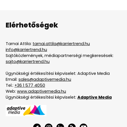
Elérhetőségek
Tarnai Attila:
tarnai.attila@karriertrend.hu
info@karriertrend.hu
Sajtóközlemények, médiapartnerségi megkeresések:
sajto@karriertrend.hu
Ügynökségi értékesítési képviselet: Adaptive Media
Email:
sales@adaptivemedia.hu
Tel.:
+36 1 577 4050
Web:
www.adaptivemedia.hu
Ügynökségi értékesítési képviselet:
Adaptive Media