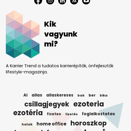
Kik
vagyunk
mi?
A Karrier Trend a tudatos karrierépítők, önfejlesztők
lifestyle-magazinja.
AI
allas
allaskereses
ber
bak
bika
ezoteria
csillagjegyek
ezotéria
foglalkoztatas
fizetes
fizetés
horoszkop
home office
halak