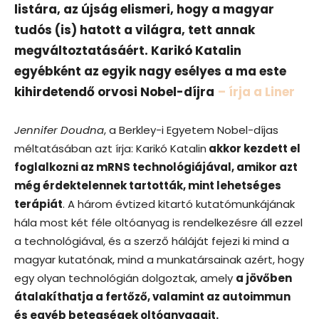
listára, az újság elismeri, hogy a magyar
tudós (is) hatott a világra, tett annak
megváltoztatásáért. Karikó Katalin
egyébként az egyik nagy esélyes a ma este
kihirdetendő orvosi Nobel-díjra
– írja a Liner
Jennifer Doudna
, a Berkley-i Egyetem Nobel-díjas
méltatásában azt írja: Karikó Katalin
akkor kezdett el
foglalkozni az mRNS technológiájával, amikor azt
még érdektelennek tartották, mint lehetséges
terápiát
. A három évtized kitartó kutatómunkájának
hála most két féle oltóanyag is rendelkezésre áll ezzel
a technológiával, és a szerző háláját fejezi ki mind a
magyar kutatónak, mind a munkatársainak azért, hogy
egy olyan technológián dolgoztak, amely
a jövőben
átalakíthatja a fertőző, valamint az autoimmun
és egyéb betegségek oltóanyagait.