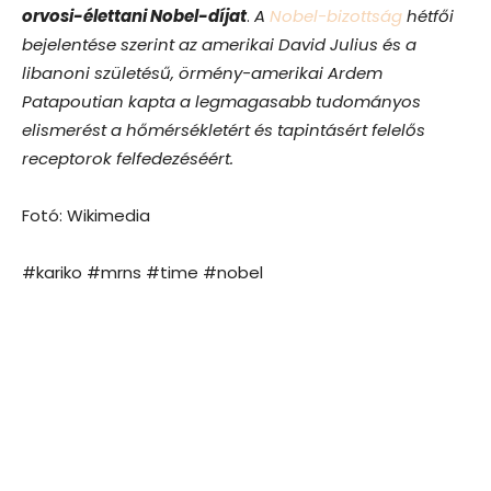
orvosi-élettani Nobel-díjat
.
A
Nobel-bizottság
hétfői
bejelentése szerint az amerikai David Julius és a
libanoni születésű, örmény-amerikai Ardem
Patapoutian kapta a legmagasabb tudományos
elismerést a hőmérsékletért és tapintásért felelős
receptorok felfedezéséért.
Fotó: Wikimedia
#kariko #mrns #time #nobel