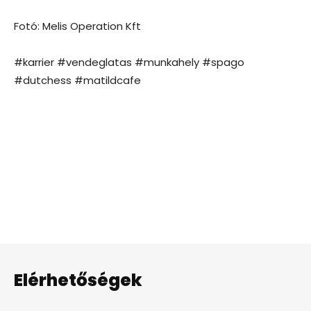
Fotó: Melis Operation Kft
#karrier #vendeglatas #munkahely #spago
#dutchess #matildcafe
Elérhetőségek