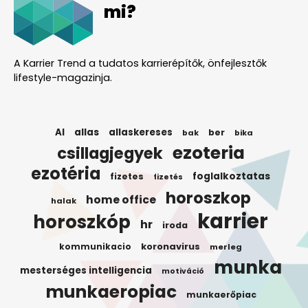
mi?
A Karrier Trend a tudatos karrierépítők, önfejlesztők
lifestyle-magazinja.
AI
allas
allaskereses
ber
bak
bika
ezoteria
csillagjegyek
ezotéria
foglalkoztatas
fizetes
fizetés
horoszkop
home office
halak
karrier
horoszkóp
hr
iroda
koronavirus
kommunikacio
merleg
munka
mesterséges intelligencia
motiváció
munkaeropiac
munkaerőpiac