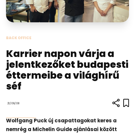
BACK OFFICE
Karrier napon várja a
jelentkezőket budapesti
éttermeibe a világhírű
séf
21/09/08
Wolfgang Puck új csapattagokat keres a
nemrég a Michelin Guide ajánlásai között