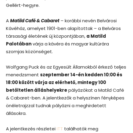
Gellért-hegyre.
A
Matild Café & Cabaret
– korábbi nevén Belvárosi
Kávéház, amelyet 1901-ben alapítottak – a Belváros
társasági életének új központjában,
a Matild
Palotában
várja a kávéra és magyar kultúrára
szomjas közönséget.
Wolfgang Puck és az Egyesült Államokból érkező teljes
menedzsment
szeptember 14-én kedden 10:00 és
18:00 között várja az elérhető, mintegy 100
betöltetlen álláshelyekre
pályázókat a Matild Café
& Cabaret-ben. A jelentkezők a helyszínen fényképes
önéletrajzzal tudnak pályázni a meghirdetett
állásokra.
A jelentkezés részletei
ITT
találhatók meg