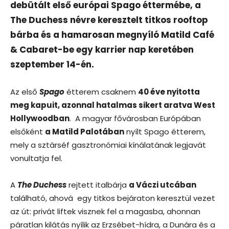
debütált első európai Spago éttermébe, a
The Duchess névre keresztelt titkos rooftop
bárba és a hamarosan megnyíló Matild Café
& Cabaret-be egy karrier nap keretében
szeptember 14-én.
Az első
Spago
étterem csaknem
40 éve nyitotta
meg kapuit, azonnal hatalmas sikert aratva West
Hollywoodban
. A magyar fővárosban Európában
elsőként
a Matild Palotában
nyílt Spago étterem,
mely a sztárséf gasztronómiai kínálatának legjavát
vonultatja fel.
A
The Duchess
rejtett italbárja
a Váczi utcában
található, ahová egy titkos bejáraton keresztül vezet
az út: privát liftek visznek fel a magasba, ahonnan
páratlan kilátás nyílik az Erzsébet-hídra, a Dunára és a