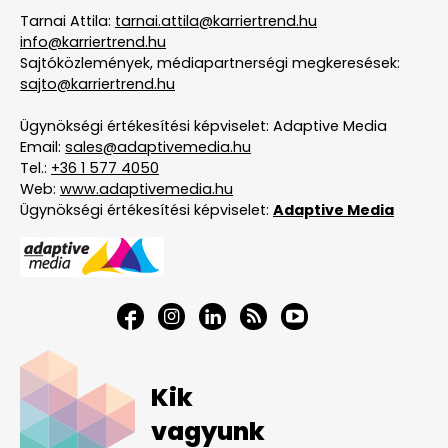
Tarnai Attila:
tarnai.attila@karriertrend.hu
info@karriertrend.hu
Sajtóközlemények, médiapartnerségi megkeresések:
sajto@karriertrend.hu
Ügynökségi értékesítési képviselet: Adaptive Media
Email:
sales@adaptivemedia.hu
Tel.:
+36 1 577 4050
Web:
www.adaptivemedia.hu
Ügynökségi értékesítési képviselet:
Adaptive Media
Kik
vagyunk