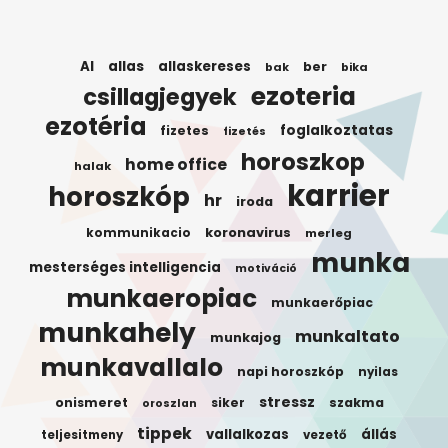
AI
allas
allaskereses
ber
bak
bika
ezoteria
csillagjegyek
ezotéria
foglalkoztatas
fizetes
fizetés
horoszkop
home office
halak
karrier
horoszkóp
hr
iroda
koronavirus
kommunikacio
merleg
munka
mesterséges intelligencia
motiváció
munkaeropiac
munkaerőpiac
munkahely
munkaltato
munkajog
munkavallalo
napi horoszkóp
nyilas
stressz
onismeret
siker
szakma
oroszlan
tippek
vallalkozas
állás
teljesitmeny
vezető