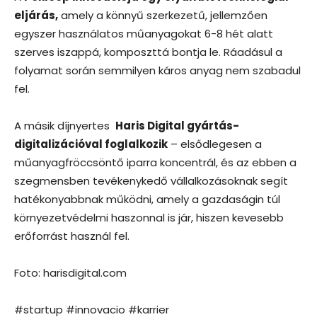
eljárás,
amely a könnyű szerkezetű, jellemzően
egyszer használatos műanyagokat 6-8 hét alatt
szerves iszappá, komposzttá bontja le. Ráadásul a
folyamat során semmilyen káros anyag nem szabadul
fel.
A másik díjnyertes
Haris Digital gyártás-
digitalizációval foglalkozik
– elsődlegesen a
műanyagfröccsöntő iparra koncentrál, és az ebben a
szegmensben tevékenykedő vállalkozásoknak segít
hatékonyabbnak működni, amely a gazdaságin túl
környezetvédelmi haszonnal is jár, hiszen kevesebb
erőforrást használ fel.
Foto: harisdigital.com
#startup #innovacio #karrier