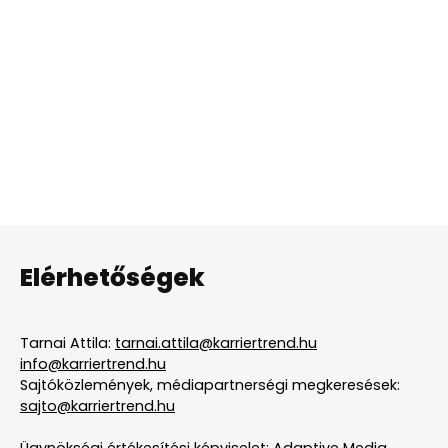
Elérhetőségek
Tarnai Attila:
tarnai.attila@karriertrend.hu
info@karriertrend.hu
Sajtóközlemények, médiapartnerségi megkeresések:
sajto@karriertrend.hu
Ügynökségi értékesítési képviselet: Adaptive Media