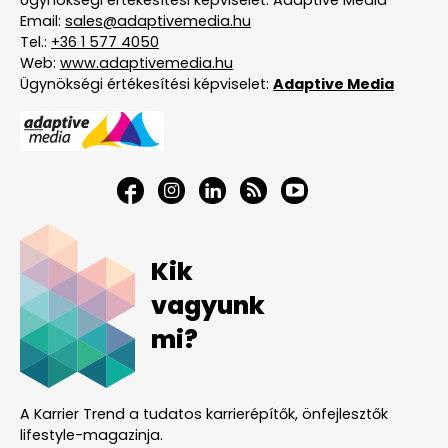
Email:
sales@adaptivemedia.hu
Tel.:
+36 1 577 4050
Web:
www.adaptivemedia.hu
Ügynökségi értékesítési képviselet:
Adaptive Media
Kik
vagyunk
mi?
A Karrier Trend a tudatos karrierépítők, önfejlesztők
lifestyle-magazinja.