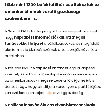
több mint 1200 befektetőhöz csatlakoztak az
amerikai államok vezető gazdasági
szakemberei is.
A SelectUSA talán legnagyobb vonzereje abban rejlik,
hogy
naprakész információkkal, stratégiai
tanácsokkal látja el
a vállalkozásokat, és megfelelő
platformot is biztosít számukra vonzerejük növelése
érdekében.
A két éve indult
Vespucci Partners
egy budapesti
székhelyű kockázati tőkealap-kezelő, aminek éppen
az amerikai piacok megszerzése a fő célja, ezért is
döntött úgy, hogy elindítja a versenyen a portfóliójába
tartozó két startupját –
írja
a Világgazdaság
A
Poliloop innovációja egy olyan biotechnológiai