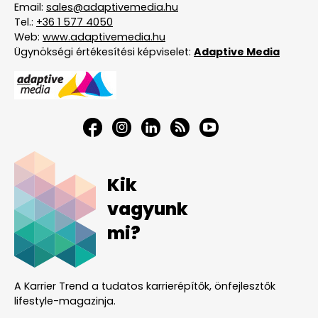
Email:
sales@adaptivemedia.hu
Tel.:
+36 1 577 4050
Web:
www.adaptivemedia.hu
Ügynökségi értékesítési képviselet:
Adaptive Media
Kik
vagyunk
mi?
A Karrier Trend a tudatos karrierépítők, önfejlesztők
lifestyle-magazinja.