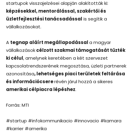
startupok visszajelzései alapján alakították ki:
képzésekkel, mentorálással, szakértői és
üzletfejlesztési tanácsadással
is segítik a
vállalkozásokat.
A
tegnap aláírt megállapodással
a magyar
vállalkozások
célzott szakmai támogatását tűzték
ki célul
, amelynek keretében a két szervezet
kapcsolatrendszerének megosztása, üzleti partnerek
azonosítása
, lehetséges piaci területek feltárása
és információcsere
révén járul hozzá a sikeres
amerikai célpiacra lépéshez
.
Forrás: MTI
#startup #infokommunikacio #innovacio #kamara
#karrier #amerika