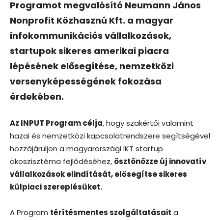
Programot megvalósító Neumann János
Nonprofit Közhasznú Kft. a magyar
infokommunikációs vállalkozások,
startupok sikeres amerikai piacra
lépésének elősegítése, nemzetközi
versenyképességének fokozása
érdekében.
Az INPUT Program célja
, hogy szakértői valamint
hazai és nemzetközi kapcsolatrendszere segítségével
hozzájáruljon a magyarországi IKT startup
ökoszisztéma fejlődéséhez,
ösztönözze új innovatív
vállalkozások elindítását, elősegítse sikeres
külpiaci szereplésüket.
A Program
térítésmentes szolgáltatásait
a