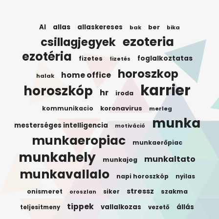
AI
allas
allaskereses
ber
bak
bika
ezoteria
csillagjegyek
ezotéria
foglalkoztatas
fizetes
fizetés
horoszkop
home office
halak
karrier
horoszkóp
hr
iroda
koronavirus
kommunikacio
merleg
munka
mesterséges intelligencia
motiváció
munkaeropiac
munkaerőpiac
munkahely
munkaltato
munkajog
munkavallalo
napi horoszkóp
nyilas
stressz
onismeret
siker
szakma
oroszlan
tippek
vallalkozas
állás
teljesitmeny
vezető