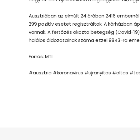
Ausztriában az elmúlt 24 órában 2416 embernél 
299 pozitív esetet regisztráltak. A kórházban áp
vannak. A fertőzés okozta betegség (Covid-19)
halálos áldozatainak száma ezzel 9843-ra eme
Forrás: MTI
#ausztria #koronavirus #ujranyitas #oltas #te