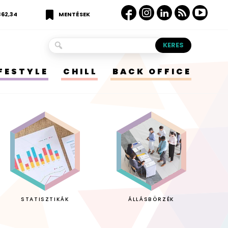
362,34
MENTÉSEK
IFESTYLE
CHILL
BACK OFFICE
STATISZTIKÁK
ÁLLÁSBÖRZÉK