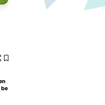
en
e be