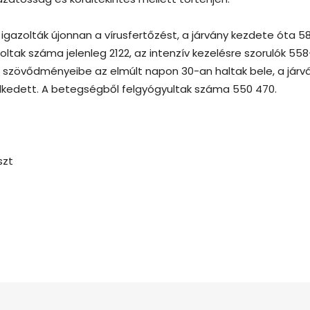
igazolták újonnan a vírusfertőzést, a járvány kezdete óta 5
oltak száma jelenleg 2122, az intenzív kezelésre szorulók 55
 szövődményeibe az elmúlt napon 30-an haltak bele, a járv
lkedett. A betegségből felgyógyultak száma 550 470.
szt