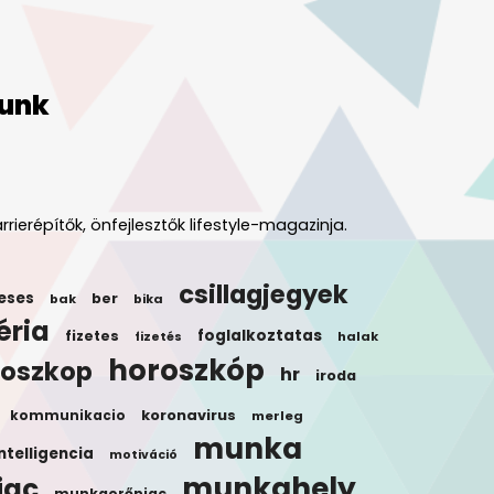
unk
rrierépítők, önfejlesztők lifestyle-magazinja.
csillagjegyek
eses
ber
bak
bika
éria
foglalkoztatas
fizetes
halak
fizetés
horoszkóp
roszkop
hr
iroda
koronavirus
kommunikacio
merleg
munka
ntelligencia
motiváció
munkahely
iac
munkaerőpiac