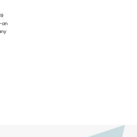
89
8-an
ány