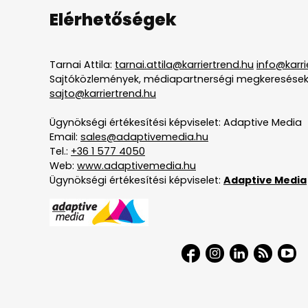
Elérhetőségek
Tarnai Attila:
tarnai.attila@karriertrend.hu
info@karri
Sajtóközlemények, médiapartnerségi megkeresések
sajto@karriertrend.hu
Ügynökségi értékesítési képviselet: Adaptive Media
Email:
sales@adaptivemedia.hu
Tel.:
+36 1 577 4050
Web:
www.adaptivemedia.hu
Ügynökségi értékesítési képviselet:
Adaptive Media