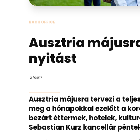
BACK OFFICE
Ausztria májusra 
nyitást
21/04/17
Ausztria májusra tervezi a telje
meg a hónapokkal ezelőtt a ko
bezárt éttermek, hotelek, kultur
Sebastian Kurz kancellár pénte