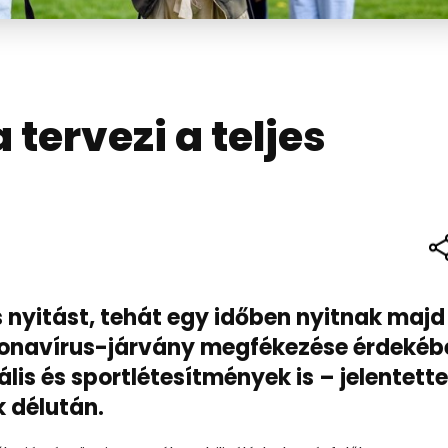
tervezi a teljes
s nyitást, tehát egy időben nyitnak majd
ronavírus-járvány megfékezése érdekéb
ális és sportlétesítmények is – jelentett
k délután.