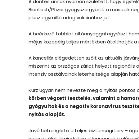
A döntés annak nyomán született, hogy egyfelől
Biontech/Pfizer gyógyszergyártó a második neg
plusz egymillió adag vakcinához jut.
A beérkező többlet oltóanyaggal egyrészt hama
május közepéig teljes mértékben átolthatják a
A kancellár elégedetten szólt az aktuális járván
miszerint az országos zárlat helyett regionáli
intenzív osztályainak leterheltsége alapján ha
Kurz ugyan nem nevezte meg a nyitás pontos 
körben végzett tesztelés, valamint a hamaro
gyógyultak és a negatív koronavírus tesztt
nyitás alapját.
Jövő hétre ígérte a teljes biztonsági terv – ága
hogy az élet újraindulása a legnagyobb elővigyá