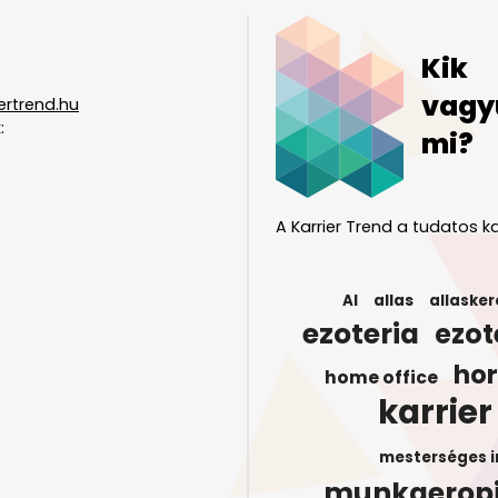
Kik
vagy
ertrend.hu
:
mi?
A Karrier Trend a tudatos ka
AI
allas
allasker
ezoteria
ezot
ho
home office
karrier
mesterséges i
munkaerop