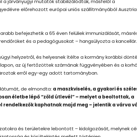
 a járványügyi mutatók stabilizálódtak, másfelől a
yedévre előrehozott európai uniós szállítmányából Ausztria
rabb befejezhetik a 65 éven felüliek immunizálását, másré
 rendőröket és a pedagógusokat – hangsúlyozta a kancellár.
yügyi helyzetről, és helyesnek ítélte a kormány korábbi dönt
s alapon, az új fertőzöttek számának függvényében és a korh
tároztak erről egy-egy adott tartományban.
dátumát, de elmondta:
a maszkviselés, a gyakori és széle
san életbe lépő “zöld útlevél” – melyet a beoltottak, a
el rendelkezők kaphatnak majd meg – jelentik a várva v
zatokra és területekre lebontott – kidolgozását, melynek cél
zatosság és körültekintés mellett történjen.