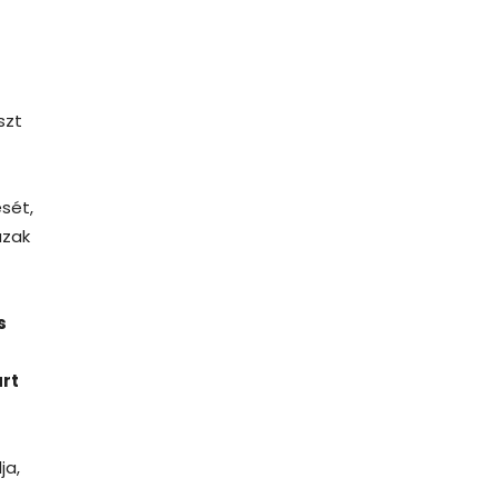
szt
ését,
ázak
s
árt
ja,