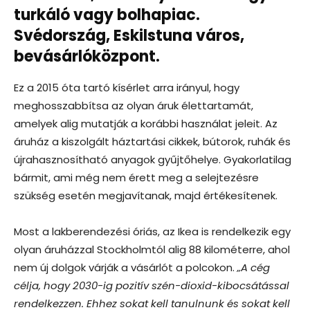
turkáló vagy bolhapiac.
Svédország, Eskilstuna város,
bevásárlóközpont.
Ez a 2015 óta tartó kísérlet arra irányul, hogy
meghosszabbítsa az olyan áruk élettartamát,
amelyek alig mutatják a korábbi használat jeleit. Az
áruház a kiszolgált háztartási cikkek, bútorok, ruhák és
újrahasznosítható anyagok gyűjtőhelye. Gyakorlatilag
bármit, ami még nem érett meg a selejtezésre
szükség esetén megjavítanak, majd értékesítenek.
Most a lakberendezési óriás, az Ikea is rendelkezik egy
olyan áruházzal Stockholmtól alig 88 kilométerre, ahol
nem új dolgok várják a vásárlót a polcokon.
„A cég
célja, hogy 2030-ig pozitív szén-dioxid-kibocsátással
rendelkezzen. Ehhez sokat kell tanulnunk és sokat kell