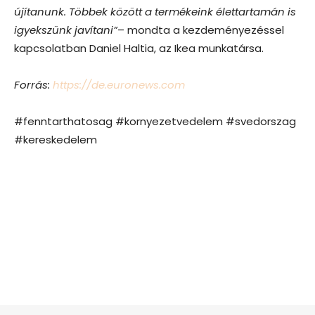
újítanunk. Többek között a termékeink élettartamán is
igyekszünk javítani”
– mondta a kezdeményezéssel
kapcsolatban Daniel Haltia, az Ikea munkatársa.
Forrás:
https://de.euronews.com
#fenntarthatosag #kornyezetvedelem #svedorszag
#kereskedelem