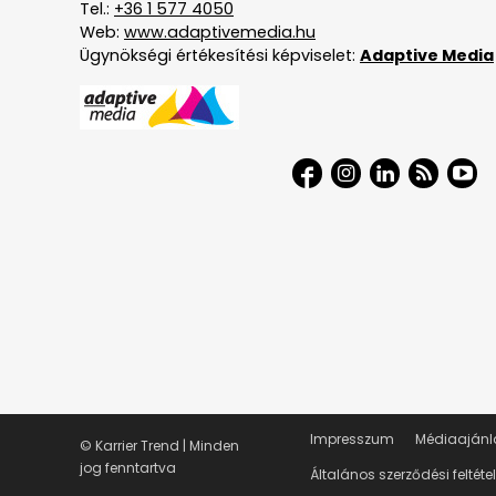
Tel.:
+36 1 577 4050
Web:
www.adaptivemedia.hu
Ügynökségi értékesítési képviselet:
Adaptive Media
Impresszum
Médiaajánl
© Karrier Trend | Minden
jog fenntartva
Általános szerződési feltéte