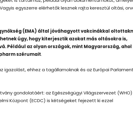
ségeket is tartalmaz, például olyan dokumentumokat, amelye
Vagyis egyszerre elérhetők lesznek rajta keresztül oltási, orvo
gynökség (EMA) által jóváhagyott vakcinákkal oltottak
tnek úgy, hogy kiterjesztik azokat más oltásokra is,
á. Például az olyan országok, mint Magyarország, ahol
nopharm szérumait
.
 az igazolást, ehhez a tagállamoknak és az Európai Parlamen
yítvány gondolatáért: az Egészségügyi Világszervezet (WHO)
mi Központ (ECDC) is kétségeket fejezett ki ezzel