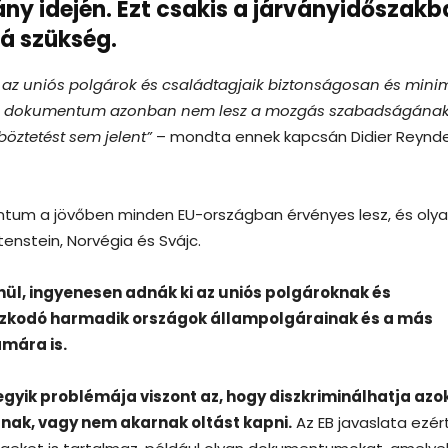
ány idején. Ezt csakis a járványidőszak
á szükség.
ogy az uniós polgárok és családtagjaik biztonságosan és mini
. A dokumentum azonban nem lesz a mozgás szabadságána
böztetést sem jelent”
– mondta ennek kapcsán Didier Reynd
ntum a jövőben minden EU-országban érvényes lesz, és oly
tenstein, Norvégia és Svájc.
ül, ingyenesen adnák ki az uniós polgároknak és
ózkodó harmadik országok állampolgárainak és a más
mára is.
 egyik problémája viszont az, hogy diszkriminálhatja azo
nak, vagy nem akarnak oltást kapni.
Az EB javaslata ezér