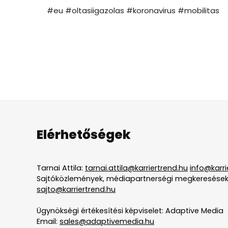
#eu #oltasiigazolas #koronavirus #mobilitas
Elérhetőségek
Tarnai Attila:
tarnai.attila@karriertrend.hu
info@karri
Sajtóközlemények, médiapartnerségi megkeresések
sajto@karriertrend.hu
Ügynökségi értékesítési képviselet: Adaptive Media
Email:
sales@adaptivemedia.hu