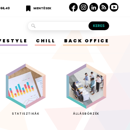
366,40
MENTÉSEK
IFESTYLE
CHILL
BACK OFFICE
STATISZTIKÁK
ÁLLÁSBÖRZÉK