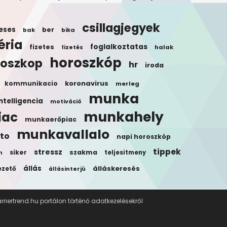
csillagjegyek
eses
ber
bak
bika
éria
foglalkoztatas
fizetes
halak
fizetés
horoszkóp
roszkop
hr
iroda
koronavirus
kommunikacio
merleg
munka
ntelligencia
motiváció
munkahely
iac
munkaerőpiac
munkavallalo
to
napi horoszkóp
tippek
stressz
siker
szakma
teljesitmeny
n
állás
álláskeresés
ezető
állásinterjú
riertrend.hu portálon történő adatkezelésekről