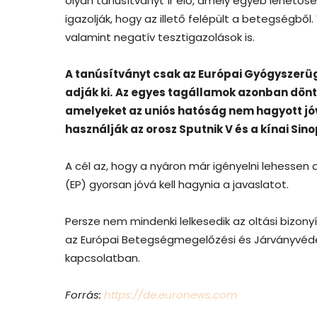
olyan tanúsítványt ír elő, amely egyéb lehető
igazolják, hogy az illető felépült a betegségből. 
valamint negatív tesztigazolások is.
A tanúsítványt csak az Európai Gyógyszerü
adják ki.
Az egyes tagállamok azonban dönthe
amelyeket az uniós hatóság nem hagyott jóv
használják az orosz Sputnik V és a kínai Si
A cél az, hogy a nyáron már igényelni lehessen
(EP) gyorsan jóvá kell hagynia a javaslatot.
Persze nem mindenki lelkesedik az oltási bizon
az Európai Betegségmegelőzési és Járványvédel
kapcsolatban.
Forrás:
https://de.euronews.com