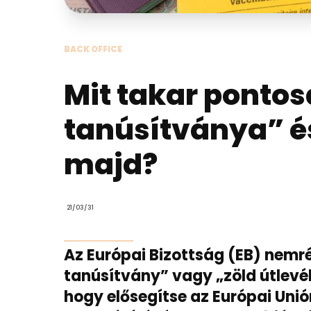
BACK OFFICE
Mit takar pontosa
tanúsítványa” 
majd?
21/03/31
Az Európai Bizottság (EB) nemré
tanúsítvány” vagy „zöld útlevé
hogy elősegítse az Európai Uni