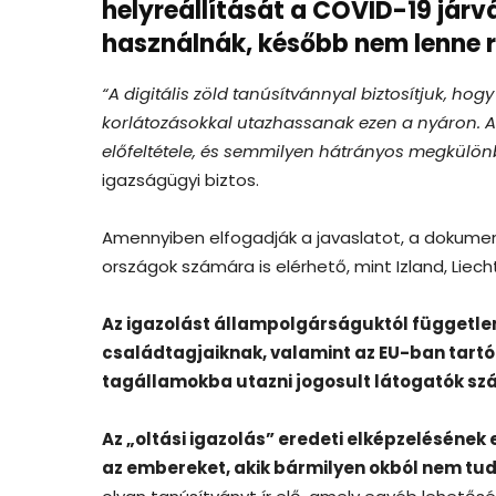
helyreállítását a COVID-19 járv
használnák, később nem lenne r
“A digitális zöld tanúsítvánnyal biztosítjuk, h
korlátozásokkal utazhassanak ezen a nyáron
előfeltétele, és semmilyen hátrányos megkülön
igazságügyi biztos.
Amennyiben elfogadják a javaslatot, a dokume
országok számára is elérhető, mint Izland, Liech
Az igazolást állampolgárságuktól független
családtagjaiknak, valamint az EU-ban tart
tagállamokba utazni jogosult látogatók szá
Az „oltási igazolás” eredeti elképzelésének
az embereket, akik bármilyen okból nem tud