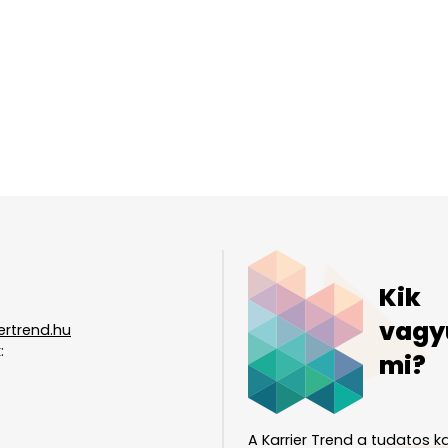
Kik
vagy
ertrend.hu
:
mi?
A Karrier Trend a tudatos ka