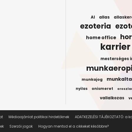
AI
allas
allasker
ezoteria
ezot
ho
home office
karrier
mesterséges i
munkaerop
munkalta
munkajog
onismeret
nyilas
oroszla
vallalkozas
v
at
Médiaajánlat politikai hirdetőknek
ADATKEZELÉSI TÁJÉKOZTATÓ: a kar
lek
Szerzői jogok
Hogyan mentsd el a cikkeket későbbre?