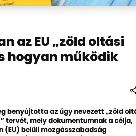
n az EU „zöld oltási
és hogyan működik
g benyújtotta az úgy nevezett „zöld olt
l” tervét, mely dokumentumnak a célja,
ón (EU) belüli mozgásszabadság