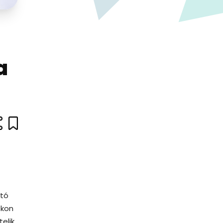
a
ató
okon
elik.