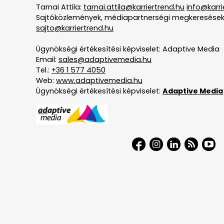
Tarnai Attila:
tarnai.attila@karriertrend.hu
info@karri
Sajtóközlemények, médiapartnerségi megkeresések
sajto@karriertrend.hu
Ügynökségi értékesítési képviselet: Adaptive Media
Email:
sales@adaptivemedia.hu
Tel.:
+36 1 577 4050
Web:
www.adaptivemedia.hu
Ügynökségi értékesítési képviselet:
Adaptive Media