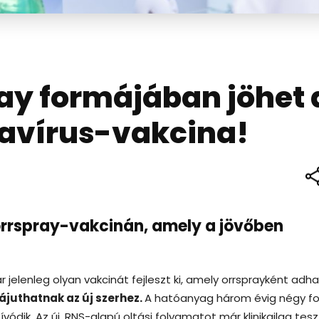
ay formájában jöhet 
avírus-vakcina!
rrspray-vakcinán, amely a jövőben
jelenleg olyan vakcinát fejleszt ki, amely orrsprayként adh
ájuthatnak az új szerhez.
A hatóanyag három évig négy f
vódik. Az új, RNS-alapú oltási folyamatot már klinikailag teszt