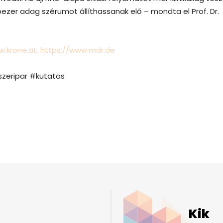
zer adag szérumot állíthassanak elő – mondta el Prof. Dr.
w.krone.at,
https://www.mdr.de
zeripar #kutatas
Kik