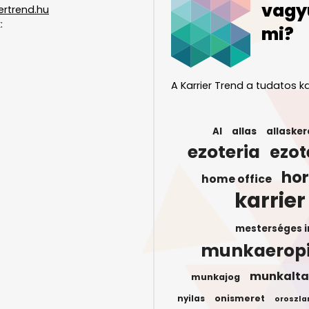
vagy
ertrend.hu
:
mi?
A Karrier Trend a tudatos ka
AI
allas
allasker
ezoteria
ezot
ho
home office
karrier
mesterséges i
munkaerop
munkalta
munkajog
onismeret
nyilas
oroszla