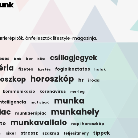
unk
rrierépítők, önfejlesztők lifestyle-magazinja.
csillagjegyek
eses
ber
bak
bika
éria
foglalkoztatas
fizetes
halak
fizetés
horoszkóp
roszkop
hr
iroda
koronavirus
kommunikacio
merleg
munka
ntelligencia
motiváció
munkahely
iac
munkaerőpiac
munkavallalo
to
napi horoszkóp
tippek
stressz
siker
szakma
teljesitmeny
n