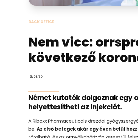
BACK OFFICE
Nem vicc: orrspr
következő koron
21/03/30
Német kutatók dolgoznak egy o
helyettesítheti az injekciót.
A Riboxx Pharmaceuticals drezdai gyógyszergyár 
be.
Az első betegek akár egy éven belül hozz
tárolható, és az orrnyálkahártyán keresztül felszí