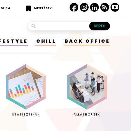
362,34
MENTÉSEK
IFESTYLE
CHILL
BACK OFFICE
STATISZTIKÁK
ÁLLÁSBÖRZÉK