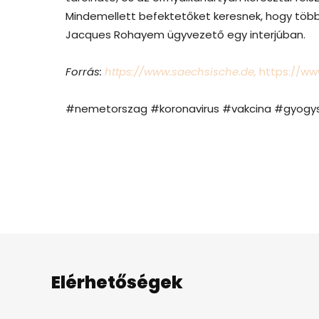
Mindemellett befektetőket keresnek, hogy többe
Jacques Rohayem ügyvezető egy interjúban.
Forrás:
https://www.saechsische.de,
https://ww
#nemetorszag #koronavirus #vakcina #gyogys
Elérhetőségek