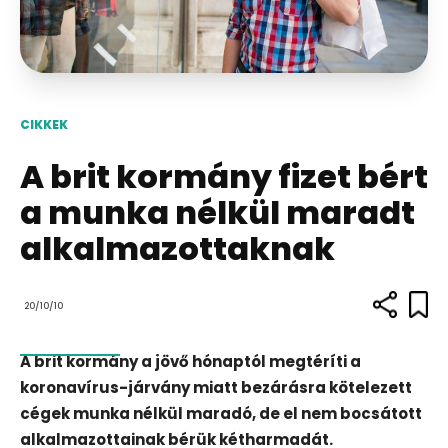
CIKKEK
A brit kormány fizet bért
a munka nélkül maradt
alkalmazottaknak
20/10/10
A brit kormány a jövő hónaptól megtéríti a
koronavírus-járvány miatt bezárásra kötelezett
cégek munka nélkül maradó, de el nem bocsátott
alkalmazottainak bérük kétharmadát.