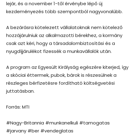
lejár, és a november 1-től érvénybe lépő új
kezdeményezés több szempontból nagyvonalúbb.
A bezárásra kötelezett vállalatoknak nem kötelező
hozzájárulniuk az alkalmazotti bérekhez, a kormány
csak azt kéri, hogy a társadalombiztosítási és a
nyugdíjjárulékot fizessék a munkavállalók után.
A program az Egyesült Királyság egészére kiterjed, így
a skóciai éttermek, pubok, bárok is részesülnek a
részleges bérfizetésre fordítható költségvetési
juttatásban.
Forrás: MTI
#Nagy-Britannia #munkanelkuli #tamogatas
#jarvany #ber #vendeglatas