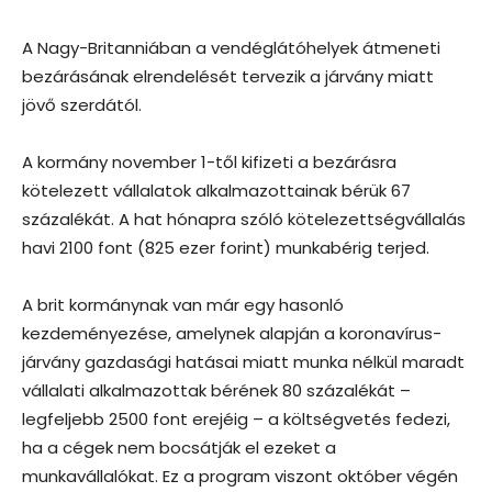
A Nagy-Britanniában a vendéglátóhelyek átmeneti
bezárásának elrendelését tervezik a járvány miatt
jövő szerdától.
A kormány november 1-től kifizeti a bezárásra
kötelezett vállalatok alkalmazottainak bérük 67
százalékát. A hat hónapra szóló kötelezettségvállalás
havi 2100 font (825 ezer forint) munkabérig terjed.
A brit kormánynak van már egy hasonló
kezdeményezése, amelynek alapján a koronavírus-
járvány gazdasági hatásai miatt munka nélkül maradt
vállalati alkalmazottak bérének 80 százalékát –
legfeljebb 2500 font erejéig – a költségvetés fedezi,
ha a cégek nem bocsátják el ezeket a
munkavállalókat. Ez a program viszont október végén