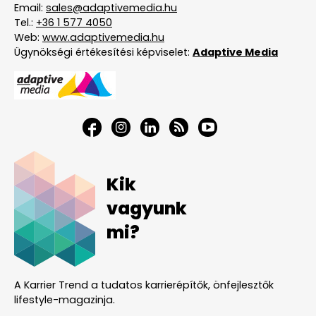
Email:
sales@adaptivemedia.hu
Tel.:
+36 1 577 4050
Web:
www.adaptivemedia.hu
Ügynökségi értékesítési képviselet:
Adaptive Media
Kik
vagyunk
mi?
A Karrier Trend a tudatos karrierépítők, önfejlesztők
lifestyle-magazinja.