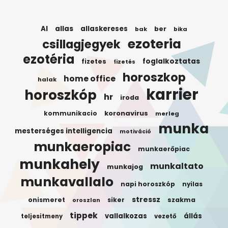
AI
allas
allaskereses
ber
bak
bika
ezoteria
csillagjegyek
ezotéria
foglalkoztatas
fizetes
fizetés
horoszkop
home office
halak
karrier
horoszkóp
hr
iroda
koronavirus
kommunikacio
merleg
munka
mesterséges intelligencia
motiváció
munkaeropiac
munkaerőpiac
munkahely
munkaltato
munkajog
munkavallalo
napi horoszkóp
nyilas
stressz
onismeret
siker
szakma
oroszlan
tippek
vallalkozas
állás
teljesitmeny
vezető