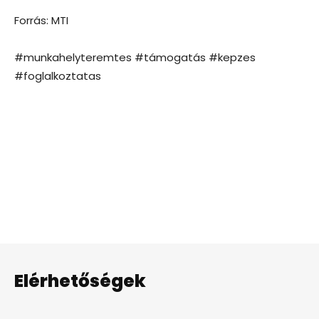
Forrás: MTI
#munkahelyteremtes #támogatás #kepzes
#foglalkoztatas
Elérhetőségek