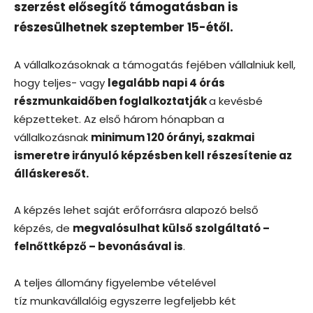
szerzést elősegítő támogatásban is
részesülhetnek szeptember 15-étől.
A vállalkozásoknak a támogatás fejében vállalniuk kell,
hogy teljes- vagy
legalább napi 4 órás
részmunkaidőben foglalkoztatják
a kevésbé
képzetteket. Az első három hónapban a
vállalkozásnak
minimum 120 órányi, szakmai
ismeretre irányuló képzésben kell részesítenie az
álláskeresőt.
A képzés lehet saját erőforrásra alapozó belső
képzés, de
megvalósulhat külső szolgáltató –
felnőttképző – bevonásával is
.
A teljes állomány figyelembe vételével
tíz munkavállalóig egyszerre legfeljebb két