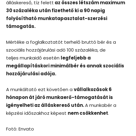
álláskereső, tíz felett
az összes létszám maximum
30 százaléka után fizethető ki a 90 napig
folyósítható munkatapasztalat-szerzési
támogatás.
Mértéke a foglalkoztatót terhelő bruttó bér és a
szociális hozzájárulási adó 100 százaléka, de
teljes munkaidő esetén
legfeljebb a
megállapításkori minimálbér és annak szociális
hozzájárulási adója.
A munkáltató ezt követően a
vállalkozások 6
hónapon át járó munkaerő-támogatását is
igényelheti az álláskereső után.
A munkabér a
képzési időszakhoz képest
nem csökkenhet
.
Fotó: Envato