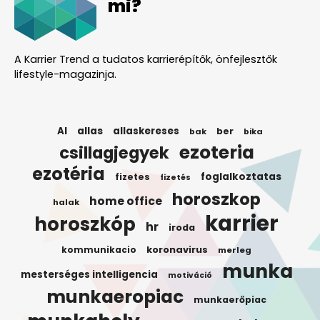
mi?
A Karrier Trend a tudatos karrierépítők, önfejlesztők
lifestyle-magazinja.
AI
allas
allaskereses
ber
bak
bika
ezoteria
csillagjegyek
ezotéria
foglalkoztatas
fizetes
fizetés
horoszkop
home office
halak
karrier
horoszkóp
hr
iroda
koronavirus
kommunikacio
merleg
munka
mesterséges intelligencia
motiváció
munkaeropiac
munkaerőpiac