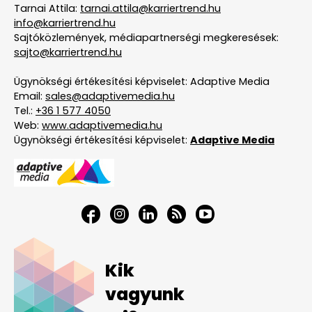
Tarnai Attila:
tarnai.attila@karriertrend.hu
info@karriertrend.hu
Sajtóközlemények, médiapartnerségi megkeresések:
sajto@karriertrend.hu
Ügynökségi értékesítési képviselet: Adaptive Media
Email:
sales@adaptivemedia.hu
Tel.:
+36 1 577 4050
Web:
www.adaptivemedia.hu
Ügynökségi értékesítési képviselet:
Adaptive Media
Kik
vagyunk