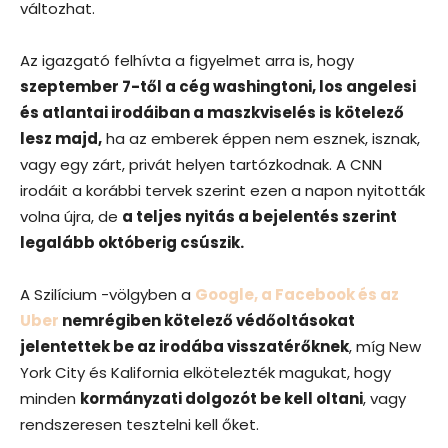
változhat.
Az igazgató felhívta a figyelmet arra is, hogy
szeptember 7-től a cég washingtoni, los angelesi
és atlantai irodáiban a maszkviselés is kötelező
lesz majd,
ha az emberek éppen nem esznek, isznak,
vagy egy zárt, privát helyen tartózkodnak. A CNN
irodáit a korábbi tervek szerint ezen a napon nyitották
volna újra, de
a teljes nyitás a bejelentés szerint
legalább októberig csúszik.
A Szilícium -völgyben a
Google, a Facebook és az
Uber
nemrégiben kötelező védőoltásokat
jelentettek be az irodába visszatérőknek
, míg New
York City és Kalifornia elkötelezték magukat, hogy
minden
kormányzati dolgozót be kell oltani
, vagy
rendszeresen tesztelni kell őket.