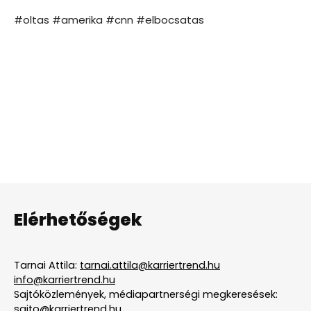
#oltas #amerika #cnn #elbocsatas
Elérhetőségek
Tarnai Attila:
tarnai.attila@karriertrend.hu
info@karriertrend.hu
Sajtóközlemények, médiapartnerségi megkeresések:
sajto@karriertrend.hu