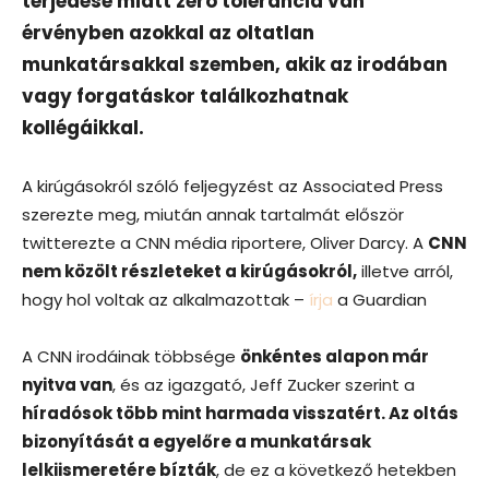
terjedése miatt zéró tolerancia van
érvényben azokkal az oltatlan
munkatársakkal szemben, akik az irodában
vagy forgatáskor találkozhatnak
kollégáikkal.
A kirúgásokról szóló feljegyzést az Associated Press
szerezte meg, miután annak tartalmát először
twitterezte a CNN média riportere, Oliver Darcy. A
CNN
nem közölt részleteket a kirúgásokról,
illetve arról,
hogy hol voltak az alkalmazottak –
írja
a Guardian
A CNN irodáinak többsége
önkéntes alapon már
nyitva van
, és az igazgató, Jeff Zucker szerint a
híradósok több mint harmada visszatért. Az oltás
bizonyítását a egyelőre a munkatársak
lelkiismeretére bízták
, de ez a következő hetekben