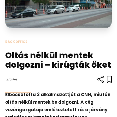
BACK OFFICE
Oltás nélkül mentek
dolgozni – kirúgták őket
21/08/06
Elbocsátotta 3 alkalmazottját a CNN, miután
oltás nélkül mentek be dolgozni. A cég
vezérigazgatója emlékeztetett rá: a járvány