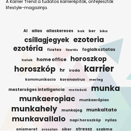
A Karrier Trend a tudatos karrierépítők, önfejlesztők
lifestyle-magazinja.
AI
allas
allaskereses
ber
bak
bika
ezoteria
csillagjegyek
ezotéria
foglalkoztatas
fizetes
fizetés
horoszkop
home office
halak
karrier
horoszkóp
hr
iroda
koronavirus
kommunikacio
merleg
munka
mesterséges intelligencia
motiváció
munkaeropiac
munkaerőpiac
munkahely
munkaltato
munkajog
munkavallalo
napi horoszkóp
nyilas
stressz
onismeret
siker
szakma
oroszlan