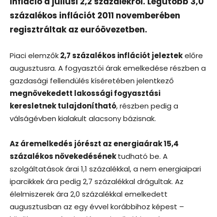
infláció a júliusi 2,2 százalékról. Legutóbb 3,0
százalékos inflációt 2011 novemberében
regisztráltak az euróövezetben.
Piaci elemzők
2,7 százalékos inflációt jeleztek
előre
augusztusra. A fogyasztói árak emelkedése részben a
gazdasági fellendülés kíséretében jelentkező
megnövekedett lakossági fogyasztási
keresletnek tulajdonítható
, részben pedig a
válságévben kialakult alacsony bázisnak.
Az áremelkedés jórészt az energiaárak 15,4
százalékos növekedésének
tudható be. A
szolgáltatások árai 1,1 százalékkal, a nem energiaipari
iparcikkek ára pedig 2,7 százalékkal drágultak. Az
élelmiszerek ára 2,0 százalékkal emelkedett
augusztusban az egy évvel korábbihoz képest –