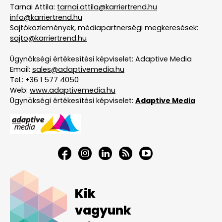
Tarnai Attila:
tarnai.attila@karriertrend.hu
info@karriertrend.hu
Sajtóközlemények, médiapartnerségi megkeresések:
sajto@karriertrend.hu
Ügynökségi értékesítési képviselet: Adaptive Media
Email:
sales@adaptivemedia.hu
Tel.:
+36 1 577 4050
Web:
www.adaptivemedia.hu
Ügynökségi értékesítési képviselet:
Adaptive Media
Kik
vagyunk