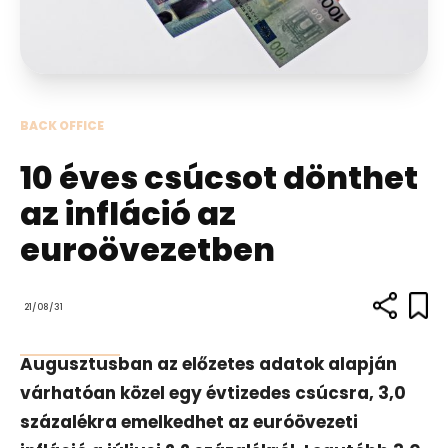
BACK OFFICE
10 éves csúcsot dönthet
az infláció az
euroövezetben
21/08/31
Augusztusban az előzetes adatok alapján
várhatóan közel egy évtizedes csúcsra, 3,0
százalékra emelkedhet az euróövezeti