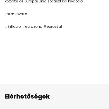
közölte az Európai Unió statisztikai hivatala.
Fotó: Envato
#inflacio #eurozona #eurostat
Elérhetőségek