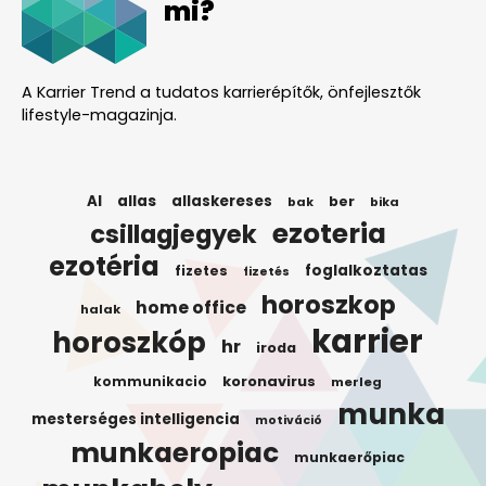
mi?
A Karrier Trend a tudatos karrierépítők, önfejlesztők
lifestyle-magazinja.
AI
allas
allaskereses
ber
bak
bika
ezoteria
csillagjegyek
ezotéria
foglalkoztatas
fizetes
fizetés
horoszkop
home office
halak
karrier
horoszkóp
hr
iroda
koronavirus
kommunikacio
merleg
munka
mesterséges intelligencia
motiváció
munkaeropiac
munkaerőpiac