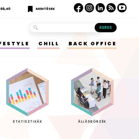
366,40
MENTÉSEK
IFESTYLE
CHILL
BACK OFFICE
STATISZTIKÁK
ÁLLÁSBÖRZÉK