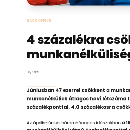
BACK OFFICE
4 százalékra csö
munkanélküliség
21/07/28
Júniusban 47 ezerrel csökkent a munkan
munkanélküliek átlagos havi létszáma 19
százalékponttal, 4,0 százalékosra csök
Az április-júniusi háromhónapos időszakban
a 1