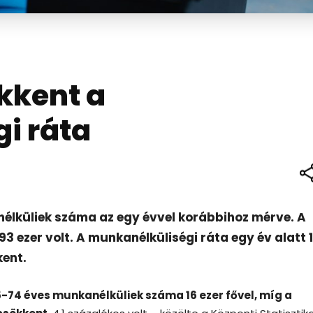
kkent a
i ráta
élküliek száma az egy évvel korábbihoz mérve. A
3 ezer volt. A munkanélküliségi ráta egy év alatt 1
kent.
5-74 éves munkanélküliek száma 16 ezer fővel, míg a