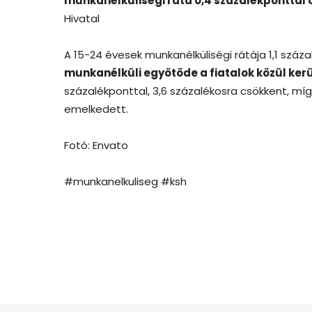
munkanélküliségi ráta 0,4 százalékponttal
Hivatal
A 15-24 évesek munkanélküliségi rátája 1,1 száz
munkanélküli egyötöde a fiatalok közül kerül
százalékponttal, 3,6 százalékosra csökkent, míg
emelkedett.
Fotó: Envato
#munkanelkuliseg #ksh