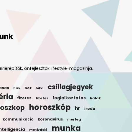
unk
rrierépítők, önfejlesztők lifestyle-magazinja.
csillagjegyek
eses
ber
bak
bika
éria
foglalkoztatas
fizetes
halak
fizetés
horoszkóp
roszkop
hr
iroda
koronavirus
kommunikacio
merleg
munka
ntelligencia
motiváció