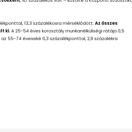
 csökkent
, 4,1 százalékos volt – közölte a Központi Statisztika
alékponttal, 13,3 százalékosra mérséklődött.
Az összes
t ki
. A 25-54 éves korosztály munkanélküliségi rátája 0,5
 az 55-74 éveseké 0,3 százalékponttal, 2,9 százalékra