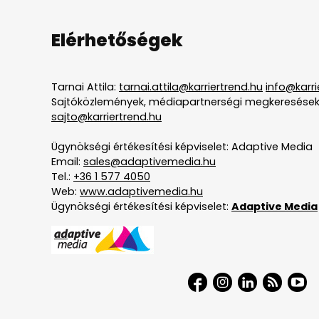
Elérhetőségek
Tarnai Attila:
tarnai.attila@karriertrend.hu
info@karri
Sajtóközlemények, médiapartnerségi megkeresések
sajto@karriertrend.hu
Ügynökségi értékesítési képviselet: Adaptive Media
Email:
sales@adaptivemedia.hu
Tel.:
+36 1 577 4050
Web:
www.adaptivemedia.hu
Ügynökségi értékesítési képviselet:
Adaptive Media