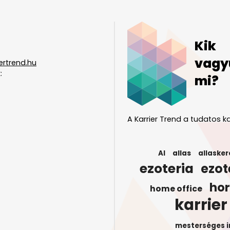
Kik
vagy
ertrend.hu
:
mi?
A Karrier Trend a tudatos ka
AI
allas
allasker
ezoteria
ezot
ho
home office
karrier
mesterséges i