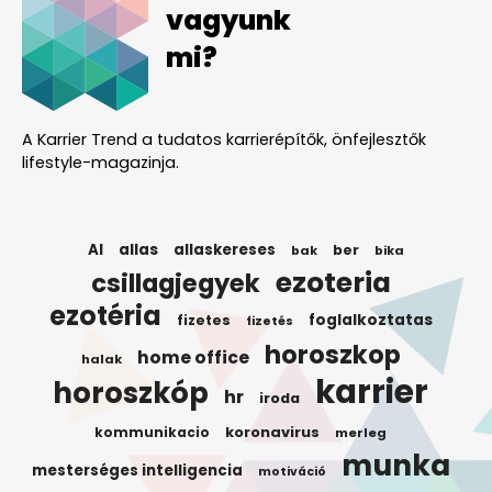
vagyunk
mi?
A Karrier Trend a tudatos karrierépítők, önfejlesztők
lifestyle-magazinja.
AI
allas
allaskereses
ber
bak
bika
ezoteria
csillagjegyek
ezotéria
foglalkoztatas
fizetes
fizetés
horoszkop
home office
halak
karrier
horoszkóp
hr
iroda
koronavirus
kommunikacio
merleg
munka
mesterséges intelligencia
motiváció