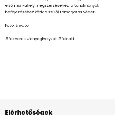
első munkahely megszerzéséhez, a tanulmányok
befejezéséhez kötik a szülői támogatás végét.
Fotó: Envato
#felmeres #anyagihelyzet #felnott
Elérhetőségek