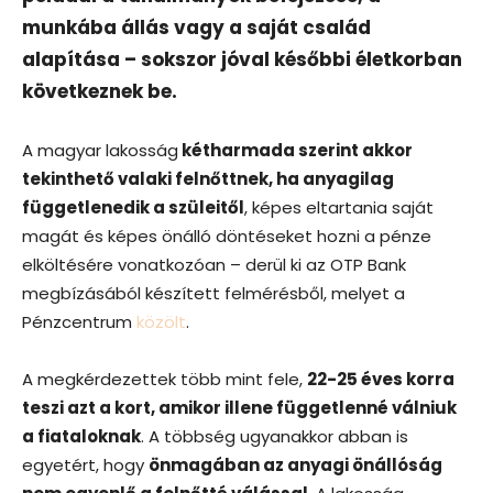
munkába állás vagy a saját család
alapítása – sokszor jóval későbbi életkorban
következnek be.
A magyar lakosság
kétharmada szerint akkor
tekinthető valaki felnőttnek, ha anyagilag
függetlenedik a szüleitől
, képes eltartania saját
magát és képes önálló döntéseket hozni a pénze
elköltésére vonatkozóan – derül ki az OTP Bank
megbízásából készített felmérésből, melyet a
Pénzcentrum
közölt
.
A megkérdezettek több mint fele,
22-25 éves korra
teszi azt a kort, amikor illene függetlenné válniuk
a fiataloknak
. A többség ugyanakkor abban is
egyetért, hogy
önmagában az anyagi önállóság