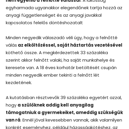
nem egyenlő a felnőtté válással
. A lakosság
egyharmada ugyanakkor elegendőnek tartja hozzá az
anyagi függetlenséget és az anyagi javakkal
kapcsolatos felelős döntéshozatalt
Minden negyedik válaszadó véli úgy, hogy a felnőtté
válás
az elköltözéssel, saját háztartás vezetésével
köthető össze. A megkérdezettek 33 százaléka
szerint akkor felnőtt valaki, ha saját munkahelye és
keresete van. A 18 éves korhatár betöltését csupán
minden negyedik ember tekinti a felnőtt lét
kezdetének.
A kutatásban résztvevők 39 százaléka egyetért azzal,
hogy
a szülőknek addig kell anyagilag
támogatniuk a gyermekeiket, ameddig szükségük
van rá
. Ennél jóval kevesebben vannak, akik valamilyen
konkrét eseményhez, például házasságkötéshez, az