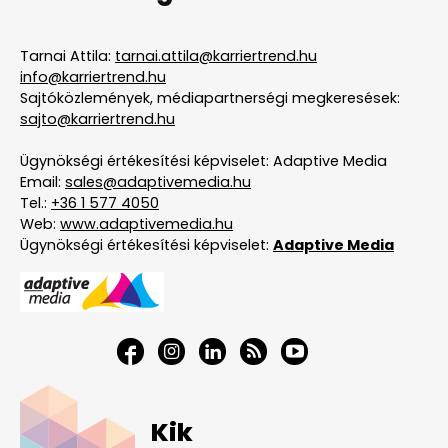
Tarnai Attila:
tarnai.attila@karriertrend.hu
info@karriertrend.hu
Sajtóközlemények, médiapartnerségi megkeresések:
sajto@karriertrend.hu
Ügynökségi értékesítési képviselet: Adaptive Media
Email:
sales@adaptivemedia.hu
Tel.:
+36 1 577 4050
Web:
www.adaptivemedia.hu
Ügynökségi értékesítési képviselet:
Adaptive Media
Kik