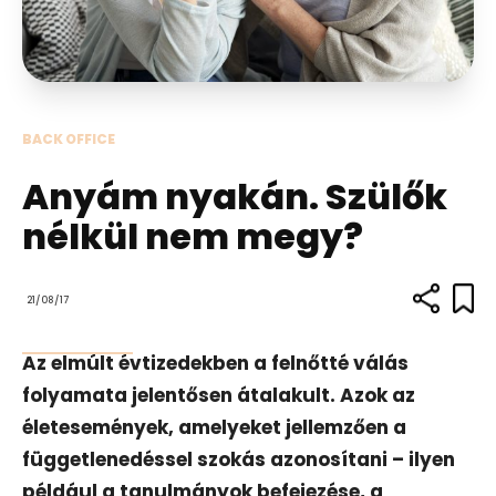
BACK OFFICE
Anyám nyakán. Szülők
nélkül nem megy?
21/08/17
Az elmúlt évtizedekben a felnőtté válás
folyamata jelentősen átalakult. Azok az
életesemények, amelyeket jellemzően a
függetlenedéssel szokás azonosítani – ilyen
például a tanulmányok befejezése, a