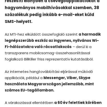
részesíti előnyben a csevegőapplikációkat a
hagyományos mobilhívásokkal szemben, 38
százalékuk pedig inkább e-mail-eket küld
SMS-helyett.
Az MTI-hez elküldött összefoglaló szerint
a harmadik
legnépszerűbb eszköz az ingyenes, nyilvános Wi-
Fi-hálózatokra való rácsatlakozás
– derül ki a
transzparens mobilcsomag-összehasonlítással
foglalkozó BillKiller friss reprezentatív kutatásából.
Az internetes hangtovábbítási eljárással működő
applikációk, például a
Messenger, Viber, Skype
használata Magyarországon jellemzőbb, mint
számos EU-tagállamban.
A várakozással ellentétben
a 60 év felettiek körében