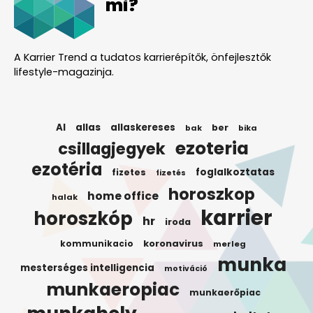
mi?
A Karrier Trend a tudatos karrierépítők, önfejlesztők
lifestyle-magazinja.
AI
allas
allaskereses
ber
bak
bika
ezoteria
csillagjegyek
ezotéria
foglalkoztatas
fizetes
fizetés
horoszkop
home office
halak
karrier
horoszkóp
hr
iroda
koronavirus
kommunikacio
merleg
munka
mesterséges intelligencia
motiváció
munkaeropiac
munkaerőpiac