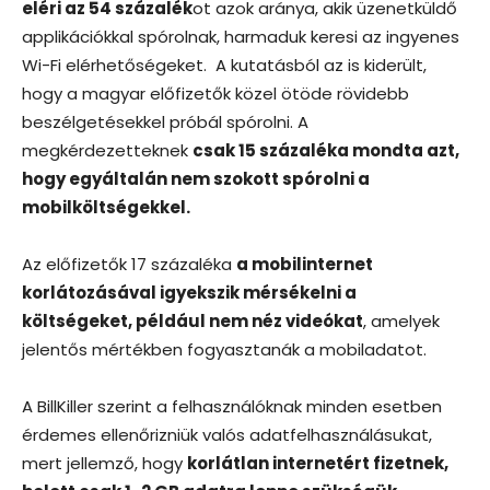
eléri az 54 százalék
ot azok aránya, akik üzenetküldő
applikációkkal spórolnak, harmaduk keresi az ingyenes
Wi-Fi elérhetőségeket. A kutatásból az is kiderült,
hogy a magyar előfizetők közel ötöde rövidebb
beszélgetésekkel próbál spórolni. A
megkérdezetteknek
csak 15 százaléka mondta azt,
hogy egyáltalán nem szokott spórolni a
mobilköltségekkel.
Az előfizetők 17 százaléka
a mobilinternet
korlátozásával igyekszik mérsékelni a
költségeket, például nem néz videókat
, amelyek
jelentős mértékben fogyasztanák a mobiladatot.
A BillKiller szerint a felhasználóknak minden esetben
érdemes ellenőrizniük valós adatfelhasználásukat,
mert jellemző, hogy
korlátlan internetért fizetnek,