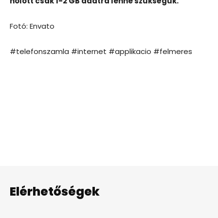
holott csak 1-2 GB adatra lenne szükségük.
Fotó: Envato
#telefonszamla #internet #applikacio #felmeres
Elérhetőségek