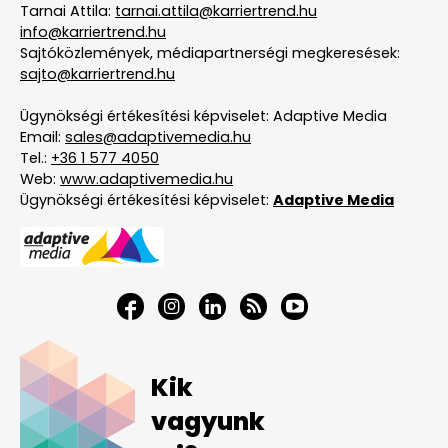
Tarnai Attila:
tarnai.attila@karriertrend.hu
info@karriertrend.hu
Sajtóközlemények, médiapartnerségi megkeresések:
sajto@karriertrend.hu
Ügynökségi értékesítési képviselet: Adaptive Media
Email:
sales@adaptivemedia.hu
Tel.:
+36 1 577 4050
Web:
www.adaptivemedia.hu
Ügynökségi értékesítési képviselet:
Adaptive Media
Kik
vagyunk