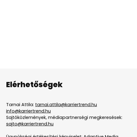
Elérhetőségek
Tarnai Attila:
tarnai.attila@karriertrend.hu
info@karriertrend.hu
Sajtóközlemények, médiapartnerségi megkeresések:
sajto@karriertrend.hu
Ügynökségi értékesítési képviselet: Adaptive Media