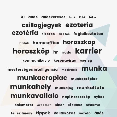
AI
allas
allaskereses
ber
bak
bika
ezoteria
csillagjegyek
ezotéria
foglalkoztatas
fizetes
fizetés
horoszkop
home office
halak
karrier
horoszkóp
hr
iroda
koronavirus
kommunikacio
merleg
munka
mesterséges intelligencia
motiváció
munkaeropiac
munkaerőpiac
munkahely
munkaltato
munkajog
munkavallalo
napi horoszkóp
nyilas
stressz
onismeret
siker
szakma
oroszlan
tippek
vallalkozas
állás
teljesitmeny
vezető