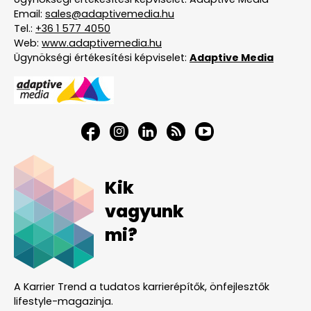
Email:
sales@adaptivemedia.hu
Tel.:
+36 1 577 4050
Web:
www.adaptivemedia.hu
Ügynökségi értékesítési képviselet:
Adaptive Media
Kik
vagyunk
mi?
A Karrier Trend a tudatos karrierépítők, önfejlesztők
lifestyle-magazinja.