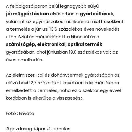
A feldolgozóiparon belül legnagyobb súlyú
járműgyártásban
elsősorban a
gyárleállások
,
valamint az egyműszakos munkarend miatt csökkent
a termelés a júniusi 13,6 százalékos éves növekedés
után. Szintén mérséklődött a kibocsátás a
számítógép, elektronikai, optikai termék
gyártásában, ahol júniusban 19,0 százalékos volt az
éves emelkedés.
Az élelmiszer, ital és dohánytermék gyártásában az
előző havi 12,7 százalékot követően is kismértékben
emelkedett a termelés, noha ez a szektor egy évvel
korábban is elkerülte a visszaesést.
Fotó : Envato
#gazdasag #ipar #termeles