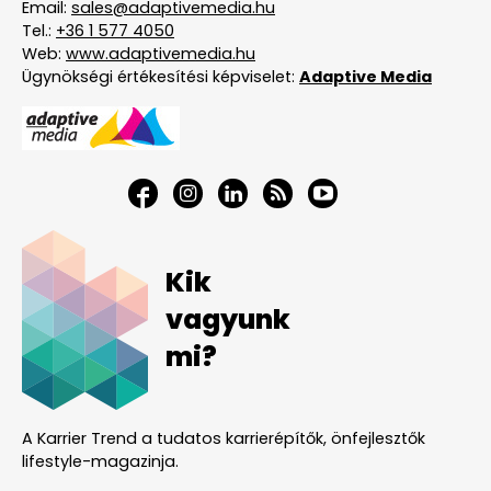
Email:
sales@adaptivemedia.hu
Tel.:
+36 1 577 4050
Web:
www.adaptivemedia.hu
Ügynökségi értékesítési képviselet:
Adaptive Media
Kik
vagyunk
mi?
A Karrier Trend a tudatos karrierépítők, önfejlesztők
lifestyle-magazinja.