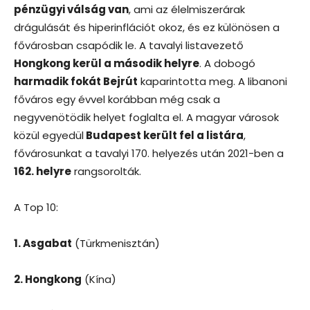
pénzügyi válság van
, ami az élelmiszerárak
drágulását és hiperinflációt okoz, és ez különösen a
fővárosban csapódik le. A tavalyi listavezető
Hongkong kerül a második helyre
. A dobogó
harmadik fokát Bejrút
kaparintotta meg. A libanoni
főváros egy évvel korábban még csak a
negyvenötödik helyet foglalta el. A magyar városok
közül egyedül
Budapest került fel a listára
,
fővárosunkat a tavalyi 170. helyezés után 2021-ben a
162. helyre
rangsorolták.
A Top 10:
1. Asgabat
(Türkmenisztán)
2. Hongkong
(Kína)