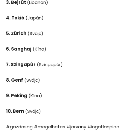
3. Bejrút
(Libanon)
4. Tokió
(Japán)
5. Zürich
(Svájc)
6. Sanghaj
(Kína)
7. Szingapúr
(Szingapúr)
8. Genf
(Svájc)
9. Peking
(Kína)
10. Bern
(Svájc)
#gazdasag #megelhetes #jarvany #ingatlanpiac