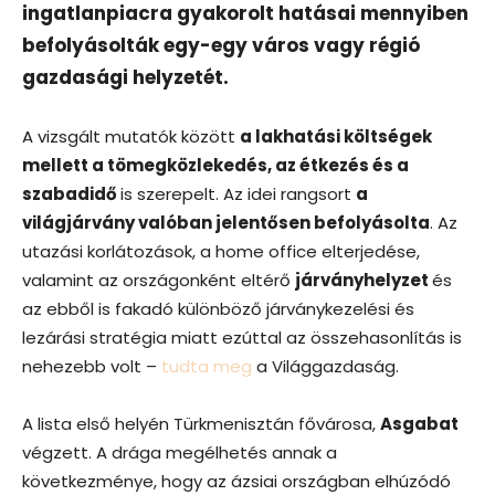
ingatlanpiacra gyakorolt hatásai mennyiben
befolyásolták egy-egy város vagy régió
gazdasági helyzetét.
A vizsgált mutatók között
a lakhatási költségek
mellett a tömegközlekedés, az étkezés és a
szabadidő
is szerepelt. Az idei rangsort
a
világjárvány valóban jelentősen befolyásolta
. Az
utazási korlátozások, a home office elterjedése,
valamint az országonként eltérő
járványhelyzet
és
az ebből is fakadó különböző járványkezelési és
lezárási stratégia miatt ezúttal az összehasonlítás is
nehezebb volt –
tudta meg
a Világgazdaság.
A lista első helyén Türkmenisztán fővárosa,
Asgabat
végzett. A drága megélhetés annak a
következménye, hogy az ázsiai országban elhúzódó