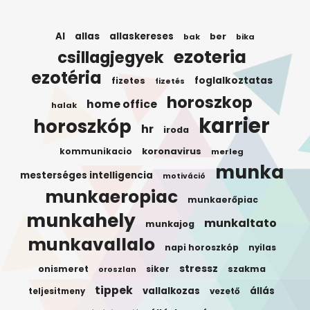
AI
allas
allaskereses
ber
bak
bika
ezoteria
csillagjegyek
ezotéria
foglalkoztatas
fizetes
fizetés
horoszkop
home office
halak
karrier
horoszkóp
hr
iroda
koronavirus
kommunikacio
merleg
munka
mesterséges intelligencia
motiváció
munkaeropiac
munkaerőpiac
munkahely
munkaltato
munkajog
munkavallalo
napi horoszkóp
nyilas
stressz
onismeret
siker
szakma
oroszlan
tippek
vallalkozas
állás
teljesitmeny
vezető