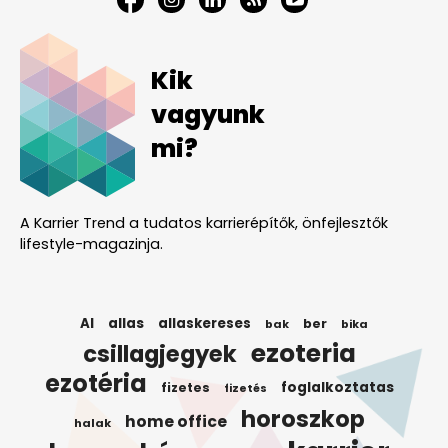
Kik
vagyunk
mi?
A Karrier Trend a tudatos karrierépítők, önfejlesztők
lifestyle-magazinja.
AI
allas
allaskereses
ber
bak
bika
ezoteria
csillagjegyek
ezotéria
foglalkoztatas
fizetes
fizetés
horoszkop
home office
halak