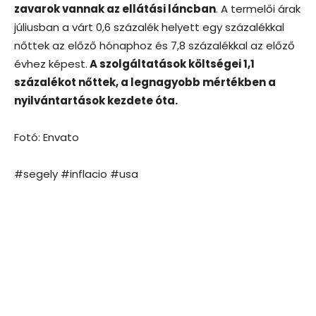
zavarok vannak az ellátási láncban
. A termelői árak
júliusban a várt 0,6 százalék helyett egy százalékkal
nőttek az előző hónaphoz és 7,8 százalékkal az előző
évhez képest.
A szolgáltatások költségei 1,1
százalékot nőttek, a legnagyobb mértékben a
nyilvántartások kezdete óta.
Fotó: Envato
#segely #inflacio #usa