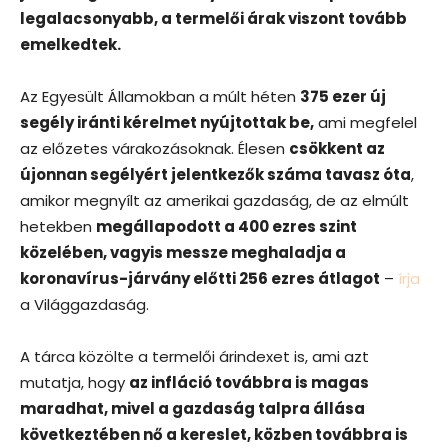
legalacsonyabb, a termelői árak viszont tovább
emelkedtek.
Az Egyesült Államokban a múlt héten
375 ezer új
segély iránti kérelmet nyújtottak be,
ami megfelel
az előzetes várakozásoknak. Élesen
csökkent az
újonnan segélyért jelentkezők száma tavasz óta
,
amikor megnyílt az amerikai gazdaság, de az elmúlt
hetekben
megállapodott a 400 ezres szint
közelében, vagyis messze meghaladja a
koronavírus-járvány előtti 256 ezres átlagot
–
írja
a Világgazdaság.
A tárca közölte a termelői árindexet is, ami azt
mutatja, hogy
az infláció továbbra is magas
maradhat, mivel a gazdaság talpra állása
következtében nő a kereslet, közben továbbra is