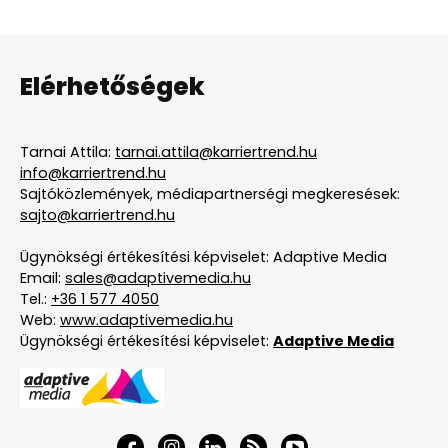
Elérhetőségek
Tarnai Attila:
tarnai.attila@karriertrend.hu
info@karriertrend.hu
Sajtóközlemények, médiapartnerségi megkeresések:
sajto@karriertrend.hu
Ügynökségi értékesítési képviselet: Adaptive Media
Email:
sales@adaptivemedia.hu
Tel.:
+36 1 577 4050
Web:
www.adaptivemedia.hu
Ügynökségi értékesítési képviselet:
Adaptive Media