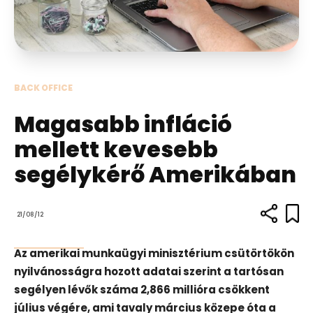
BACK OFFICE
Magasabb infláció
mellett kevesebb
segélykérő Amerikában
21/08/12
Az amerikai munkaügyi minisztérium csütörtökön
nyilvánosságra hozott adatai szerint a tartósan
segélyen lévők száma 2,866 millióra csökkent
július végére, ami tavaly március közepe óta a