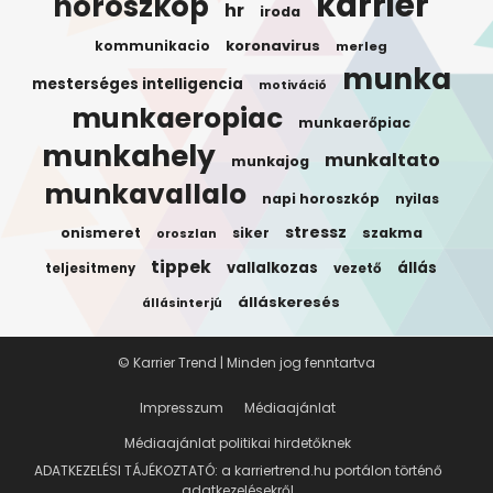
karrier
horoszkóp
hr
iroda
koronavirus
kommunikacio
merleg
munka
mesterséges intelligencia
motiváció
munkaeropiac
munkaerőpiac
munkahely
munkaltato
munkajog
munkavallalo
napi horoszkóp
nyilas
stressz
onismeret
siker
szakma
oroszlan
tippek
vallalkozas
állás
teljesitmeny
vezető
álláskeresés
állásinterjú
© Karrier Trend | Minden jog fenntartva
Impresszum
Médiaajánlat
Médiaajánlat politikai hirdetőknek
ADATKEZELÉSI TÁJÉKOZTATÓ: a karriertrend.hu portálon történő
adatkezelésekről