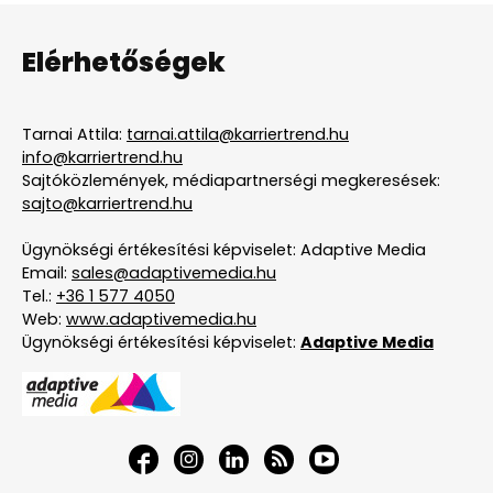
Elérhetőségek
Tarnai Attila:
tarnai.attila@karriertrend.hu
info@karriertrend.hu
Sajtóközlemények, médiapartnerségi megkeresések:
sajto@karriertrend.hu
Ügynökségi értékesítési képviselet: Adaptive Media
Email:
sales@adaptivemedia.hu
Tel.:
+36 1 577 4050
Web:
www.adaptivemedia.hu
Ügynökségi értékesítési képviselet:
Adaptive Media