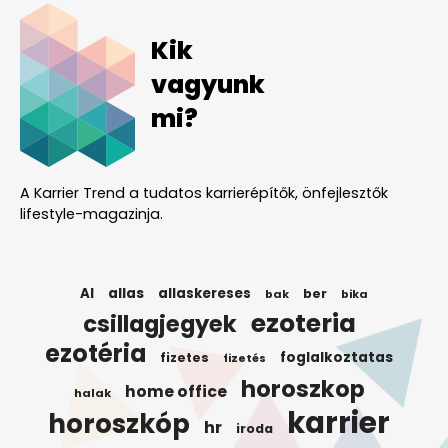
Kik
vagyunk
mi?
A Karrier Trend a tudatos karrierépítők, önfejlesztők
lifestyle-magazinja.
AI
allas
allaskereses
ber
bak
bika
ezoteria
csillagjegyek
ezotéria
foglalkoztatas
fizetes
fizetés
horoszkop
home office
halak
karrier
horoszkóp
hr
iroda