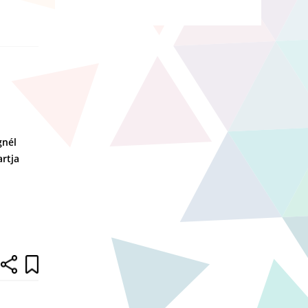
gnél
rtja