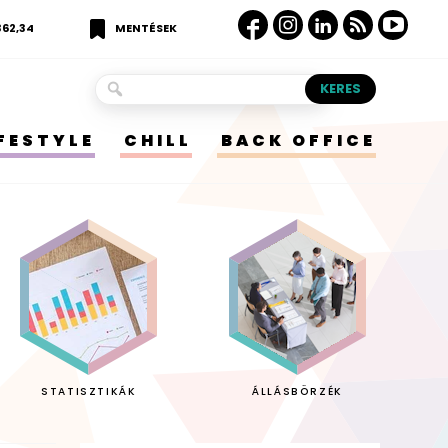
362,34
MENTÉSEK
IFESTYLE
CHILL
BACK OFFICE
STATISZTIKÁK
ÁLLÁSBÖRZÉK