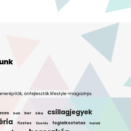
unk
rrierépítők, önfejlesztők lifestyle-magazinja.
csillagjegyek
eses
ber
bak
bika
éria
foglalkoztatas
fizetes
halak
fizetés