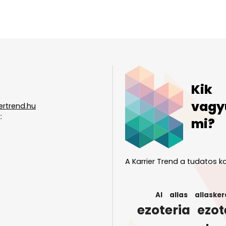
Kik
vagy
ertrend.hu
:
mi?
A Karrier Trend a tudatos ka
AI
allas
allasker
ezoteria
ezot