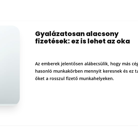
Gyalázatosan alacsony
fizetések: ez is lehet az oka
Az emberek jelentősen alábecsülik, hogy más cé
hasonló munkakörben mennyit keresnek és ez ta
őket a rosszul fizető munkahelyeken.