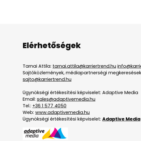
Elérhetőségek
Tarnai Attila:
tarnai.attila@karriertrend.hu
info@karri
Sajtóközlemények, médiapartnerségi megkeresések
sajto@karriertrend.hu
Ügynökségi értékesítési képviselet: Adaptive Media
Email:
sales@adaptivemedia.hu
Tel.:
+36 1 577 4050
Web:
www.adaptivemedia.hu
Ügynökségi értékesítési képviselet:
Adaptive Media