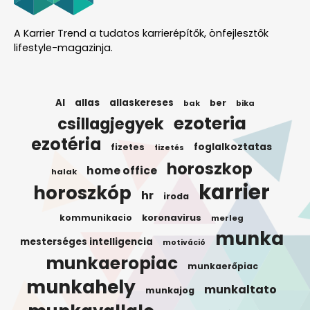
A Karrier Trend a tudatos karrierépítők, önfejlesztők
lifestyle-magazinja.
AI
allas
allaskereses
ber
bak
bika
ezoteria
csillagjegyek
ezotéria
foglalkoztatas
fizetes
fizetés
horoszkop
home office
halak
karrier
horoszkóp
hr
iroda
koronavirus
kommunikacio
merleg
munka
mesterséges intelligencia
motiváció
munkaeropiac
munkaerőpiac
munkahely
munkaltato
munkajog