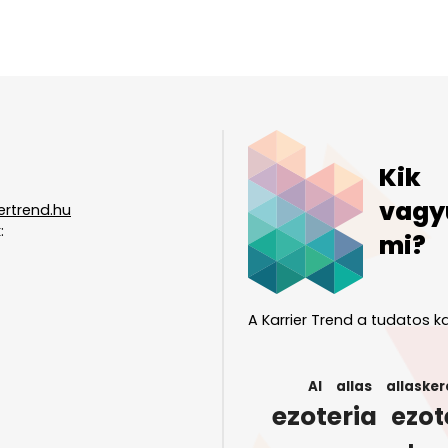
Kik
vagy
ertrend.hu
:
mi?
A Karrier Trend a tudatos ka
AI
allas
allasker
ezoteria
ezot