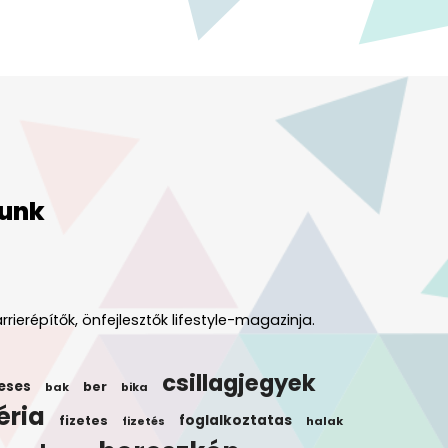
unk
rrierépítők, önfejlesztők lifestyle-magazinja.
csillagjegyek
eses
ber
bak
bika
éria
foglalkoztatas
fizetes
halak
fizetés