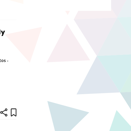
ly
tos -