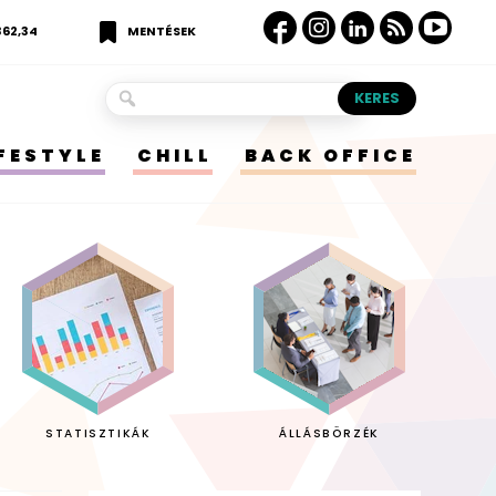
362,34
MENTÉSEK
IFESTYLE
CHILL
BACK OFFICE
STATISZTIKÁK
ÁLLÁSBÖRZÉK