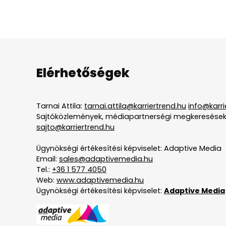
Elérhetőségek
Tarnai Attila:
tarnai.attila@karriertrend.hu
info@karri
Sajtóközlemények, médiapartnerségi megkeresések
sajto@karriertrend.hu
Ügynökségi értékesítési képviselet: Adaptive Media
Email:
sales@adaptivemedia.hu
Tel.:
+36 1 577 4050
Web:
www.adaptivemedia.hu
Ügynökségi értékesítési képviselet:
Adaptive Media