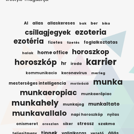
AI
allas
allaskereses
ber
bak
bika
ezoteria
csillagjegyek
ezotéria
foglalkoztatas
fizetes
fizetés
horoszkop
home office
halak
karrier
horoszkóp
hr
iroda
koronavirus
kommunikacio
merleg
munka
mesterséges intelligencia
motiváció
munkaeropiac
munkaerőpiac
munkahely
munkaltato
munkajog
munkavallalo
napi horoszkóp
nyilas
stressz
onismeret
siker
szakma
oroszlan
tippek
vallalkozas
állás
teljesitmeny
vezető