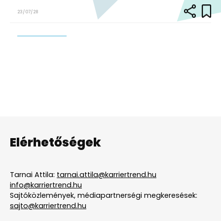
23/07/28
Elérhetőségek
Tarnai Attila:
tarnai.attila@karriertrend.hu
info@karriertrend.hu
Sajtóközlemények, médiapartnerségi megkeresések:
sajto@karriertrend.hu