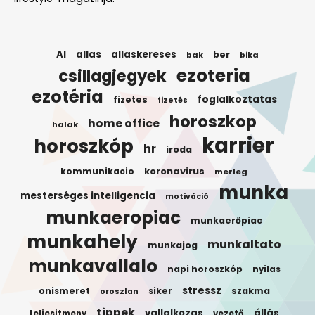
AI
allas
allaskereses
ber
bak
bika
ezoteria
csillagjegyek
ezotéria
foglalkoztatas
fizetes
fizetés
horoszkop
home office
halak
karrier
horoszkóp
hr
iroda
koronavirus
kommunikacio
merleg
munka
mesterséges intelligencia
motiváció
munkaeropiac
munkaerőpiac
munkahely
munkaltato
munkajog
munkavallalo
napi horoszkóp
nyilas
stressz
onismeret
siker
szakma
oroszlan
tippek
vallalkozas
állás
teljesitmeny
vezető