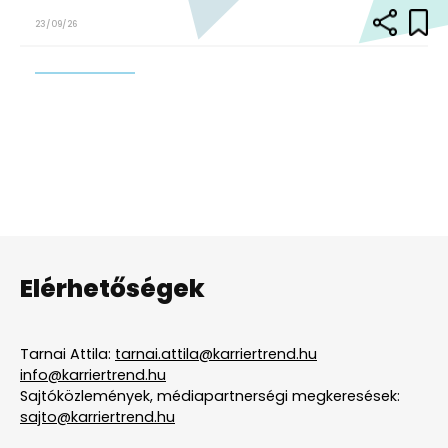
23/09/26
Elérhetőségek
Tarnai Attila:
tarnai.attila@karriertrend.hu
info@karriertrend.hu
Sajtóközlemények, médiapartnerségi megkeresések:
sajto@karriertrend.hu