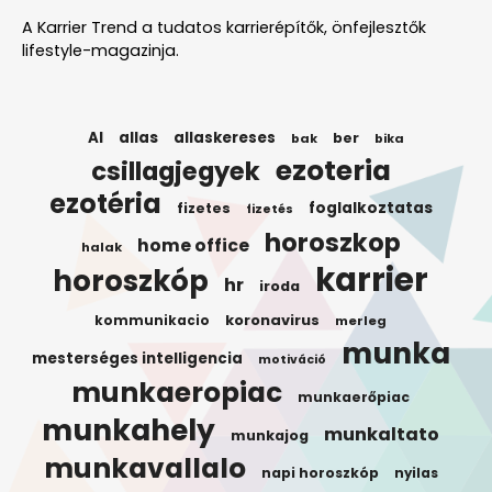
A Karrier Trend a tudatos karrierépítők, önfejlesztők
lifestyle-magazinja.
AI
allas
allaskereses
ber
bak
bika
ezoteria
csillagjegyek
ezotéria
foglalkoztatas
fizetes
fizetés
horoszkop
home office
halak
karrier
horoszkóp
hr
iroda
koronavirus
kommunikacio
merleg
munka
mesterséges intelligencia
motiváció
munkaeropiac
munkaerőpiac
munkahely
munkaltato
munkajog
munkavallalo
napi horoszkóp
nyilas