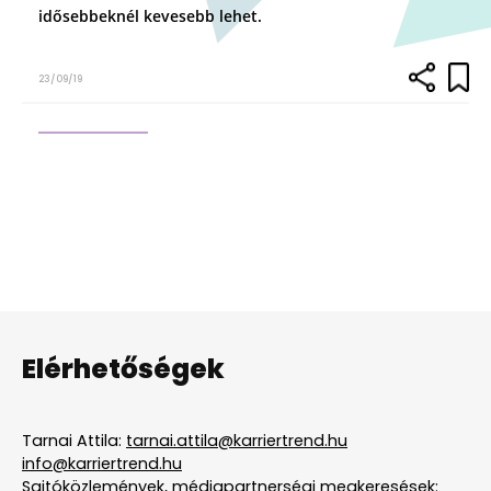
idősebbeknél kevesebb lehet.
23/09/19
Elérhetőségek
Tarnai Attila:
tarnai.attila@karriertrend.hu
info@karriertrend.hu
Sajtóközlemények, médiapartnerségi megkeresések: