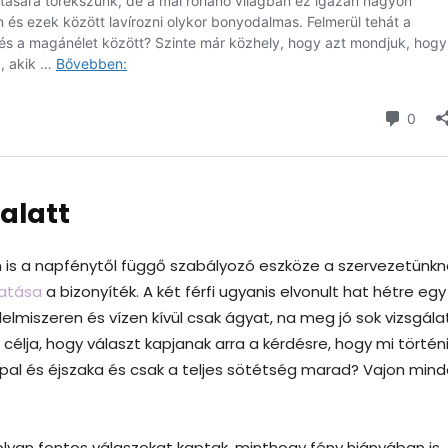
alatt
m is a napfénytől függő szabályozó eszköze a szervezetünkn
atása
a bizonyíték. A két férfi ugyanis elvonult hat hétre egy
lmiszeren és vízen kívül csak ágyat, na meg jó sok vizsgálat
célja, hogy választ kapjanak arra a kérdésre, hogy mi történ
appal és éjszaka és csak a teljes sötétség marad? Vajon min
lyan fontos válaszokat kaptak, minthogy fény hiányában is