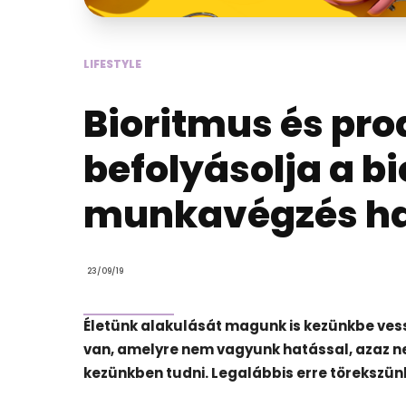
LIFESTYLE
Bioritmus és pro
befolyásolja a bi
munkavégzés h
23/09/19
Életünk alakulását magunk is kezünkbe vess
van, amelyre nem vagyunk hatással, azaz ne
kezünkben tudni. Legalábbis erre törekszün