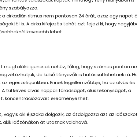
ény szabályozza.
z a cirkadián ritmus nem pontosan 24 órát, azaz egy napot ö
goktól is. A cirka kifejezés tehát azt fejezi ki, hogy nagyjáb
idősebbeknél kevesebb lehet.
zt megtalálni igencsak nehéz, főleg, hogy számos ponton n
megvétózhatjuk, de külső tényezők is hatással lehetnek rá. H
 az egészségünkben. Ennek legjellemzőbbje, ha az alvás és
 A túl kevés alvás nappali fáradságot, aluszékonyságot, a
t, koncentrációzavart eredményezhet.
st, vagyis aki éjszaka dolgozik, az átdolgozza azt az időszakot
, akik időzónákon át utaznak valahová.