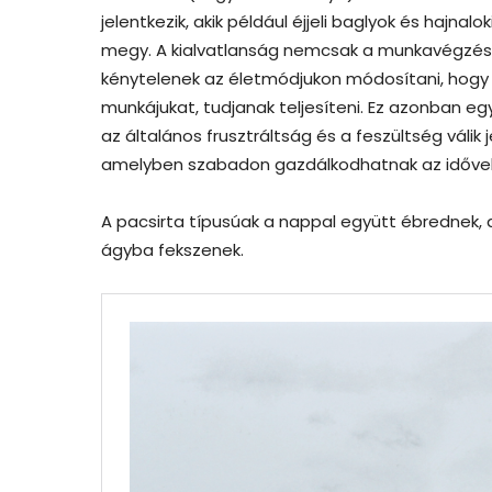
jelentkezik, akik például éjjeli baglyok és hajn
megy. A kialvatlanság nemcsak a munkavégzés
kénytelenek az életmódjukon módosítani, hogy a
munkájukat, tudjanak teljesíteni. Ez azonban
az általános frusztráltság és a feszültség váli
amelyben szabadon gazdálkodhatnak az idővel é
A pacsirta típusúak a nappal együtt ébrednek, d
ágyba fekszenek.