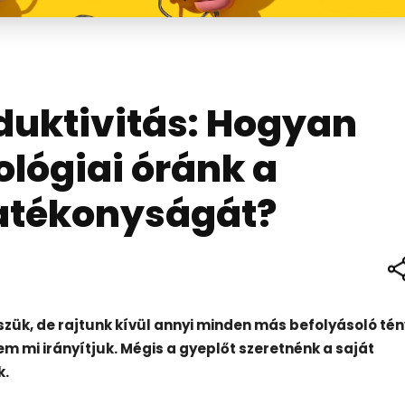
duktivitás: Hogyan
ológiai óránk a
atékonyságát?
zük, de rajtunk kívül annyi minden más befolyásoló té
m mi irányítjuk. Mégis a gyeplőt szeretnénk a saját
k.