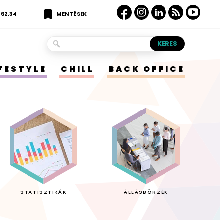
362,34
MENTÉSEK
IFESTYLE
CHILL
BACK OFFICE
STATISZTIKÁK
ÁLLÁSBÖRZÉK