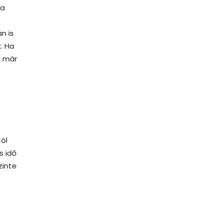
 a
n is
. Ha
s már
ól
s idő
zinte