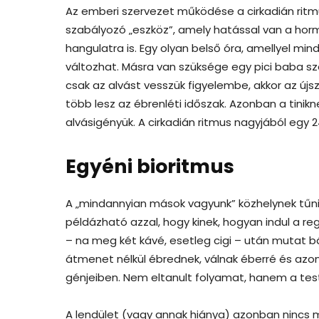
Az emberi szervezet működése a cirkadián ritm
szabályozó „eszköz”, amely hatással van a ho
hangulatra is. Egy olyan belső óra, amellyel min
változhat. Másra van szüksége egy pici baba 
csak az alvást vesszük figyelembe, akkor az új
több lesz az ébrenléti időszak. Azonban a tini
alvásigényük. A cirkadián ritmus nagyjából egy 
Egyéni bioritmus
A „mindannyian mások vagyunk” közhelynek tűnik
példázható azzal, hogy kinek, hogyan indul a re
– na meg két kávé, esetleg cigi – után mutat b
átmenet nélkül ébrednek, válnak éberré és azo
génjeiben. Nem eltanult folyamat, hanem a test 
A lendület (vagy annak hiánya) azonban nincs 