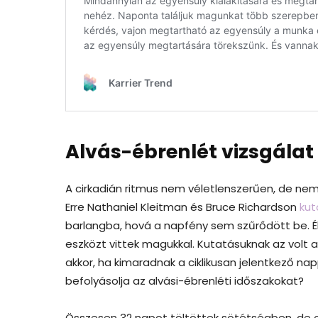
Alvás-ébrenlét vizsgálat 
A cirkadián ritmus nem véletlenszerűen, de ne
Erre Nathaniel Kleitman és Bruce Richardson
kut
barlangba, hová a napfény sem szűrődött be. Éle
eszközt vittek magukkal. Kutatásuknak az volt a 
akkor, ha kimaradnak a ciklikusan jelentkező n
befolyásolja az alvási-ébrenléti időszakokat?
Összesen 32 napot töltöttek sötétségben, de o