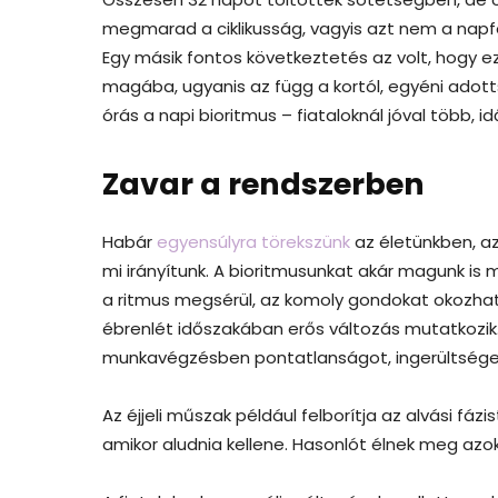
megmarad a ciklikusság, vagyis azt nem a napf
Egy másik fontos következtetés az volt, hogy e
magába, ugyanis az függ a kortól, egyéni adottsá
órás a napi bioritmus – fiataloknál jóval több, 
Zavar a rendszerben
Habár
egyensúlyra törekszünk
az életünkben, a
mi irányítunk. A bioritmusunkat akár magunk is 
a ritmus megsérül, az komoly gondokat okozhat
ébrenlét időszakában erős változás mutatkozik.
munkavégzésben pontatlanságot, ingerültsége
Az éjjeli műszak például felborítja az alvási fázi
amikor aludnia kellene. Hasonlót élnek meg azok