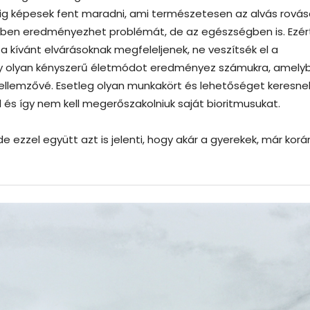
alokig képesek fent maradni, ami természetesen az alvás rová
ben eredményezhet problémát, de az egészségben is. Ezér
 kívánt elvárásoknak megfeleljenek, ne veszítsék el a
 egy olyan kényszerű életmódot eredményez számukra, amely
k jellemzővé. Esetleg olyan munkakört és lehetőséget keresne
s így nem kell megerőszakolniuk saját bioritmusukat.
e ezzel együtt azt is jelenti, hogy akár a gyerekek, már korá