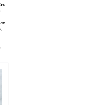
sára
t
ben
k,
n