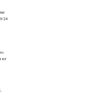
lel
ól 24
em
a ez
,