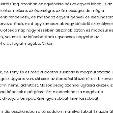
ustól függ, azonban ez egyénekre nézve egyedi lehet. Ez az
rmontermelésre, az éberségre, az álmosságra, de még a
denki rendelkezik, de mások az egyéni igények és életünk sorá
szervezetének, mint egy kamasznak vagy idősödő személynek
szülöttek a nap nagy részében alszanak, aztán ez módosul é
knek, valamint az idősebbeknek ugyancsak nagyobb az
24 órát foglal magába. Cirkán!
, de tény. És ez még a bioritmusunkban is megmutatkozik. J
ggele. Ugyanis van, aki csak az ébredéstől számított bizonyo
ármi nemű aktivitást. Mások pedig azonnal ugrásra készek, s
nnal képesek a pörgésre. Ezt mindenki hozza magával a
diktálja a tempót. Kinél gyorsabbat, kinél lassabbat.
mindig összhangban a társadalommal elvártakkal. Ez azoknál