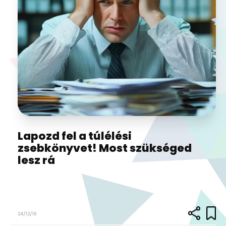
Lapozd fel a túlélési
zsebkönyvet! Most szükséged
lesz rá
24/12/16