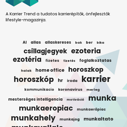
A Karrier Trend a tudatos karrierépítők, önfejlesztők
lifestyle-magazinja.
AI
allas
allaskereses
ber
bak
bika
ezoteria
csillagjegyek
ezotéria
foglalkoztatas
fizetes
fizetés
horoszkop
home office
halak
karrier
horoszkóp
hr
iroda
koronavirus
kommunikacio
merleg
munka
mesterséges intelligencia
motiváció
munkaeropiac
munkaerőpiac
munkahely
munkaltato
munkajog