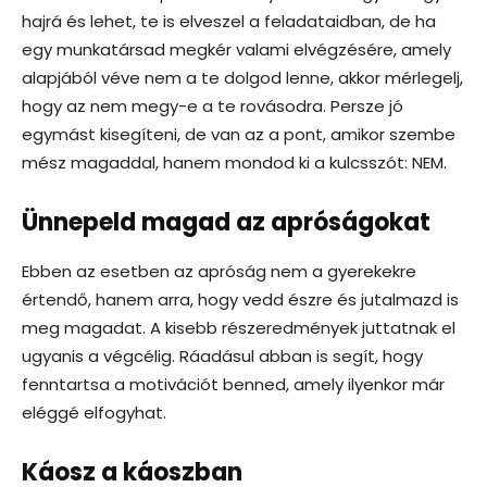
hajrá és lehet, te is elveszel a feladataidban, de ha
egy munkatársad megkér valami elvégzésére, amely
alapjából véve nem a te dolgod lenne, akkor mérlegelj,
hogy az nem megy-e a te rovásodra. Persze jó
egymást kisegíteni, de van az a pont, amikor szembe
mész magaddal, hanem mondod ki a kulcsszót: NEM.
Ünnepeld magad az apróságokat
Ebben az esetben az apróság nem a gyerekekre
értendő, hanem arra, hogy vedd észre és jutalmazd is
meg magadat. A kisebb részeredmények juttatnak el
ugyanis a végcélig. Ráadásul abban is segít, hogy
fenntartsa a motivációt benned, amely ilyenkor már
eléggé elfogyhat.
Káosz a káoszban