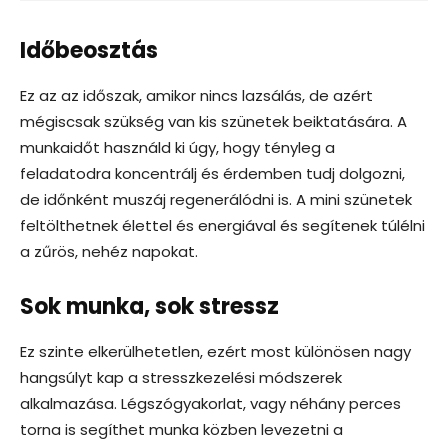
Időbeosztás
Ez az az időszak, amikor nincs lazsálás, de azért
mégiscsak szükség van kis szünetek beiktatására. A
munkaidőt használd ki úgy, hogy tényleg a
feladatodra koncentrálj és érdemben tudj dolgozni,
de időnként muszáj regenerálódni is. A mini szünetek
feltölthetnek élettel és energiával és segítenek túlélni
a zűrös, nehéz napokat.
Sok munka, sok stressz
Ez szinte elkerülhetetlen, ezért most különösen nagy
hangsúlyt kap a stresszkezelési módszerek
alkalmazása. Légszógyakorlat, vagy néhány perces
torna is segíthet munka közben levezetni a