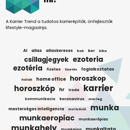
A Karrier Trend a tudatos karrierépítők, önfejlesztők
lifestyle-magazinja.
AI
allas
allaskereses
ber
bak
bika
ezoteria
csillagjegyek
ezotéria
foglalkoztatas
fizetes
fizetés
horoszkop
home office
halak
karrier
horoszkóp
hr
iroda
koronavirus
kommunikacio
merleg
munka
mesterséges intelligencia
motiváció
munkaeropiac
munkaerőpiac
munkahely
munkaltato
munkajog