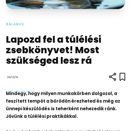
BALANCE
Lapozd fel a túlélési
zsebkönyvet! Most
szükséged lesz rá
24/12/16
Mindegy, hogy milyen munkakörben dolgozol, a
feszített tempót a bőrödön érezheted és még az
ünnepi készülődés is teherként nehezedik ránk.
Jövünk a túlélési praktikákkal.