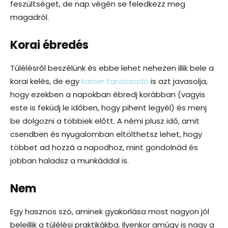
feszültséget, de nap végén se feledkezz meg
magadról.
Korai ébredés
Túlélésről beszélünk és ebbe lehet nehezen illik bele a
korai kelés, de egy
karrier tanácsadó
is azt javasolja,
hogy ezekben a napokban ébredj korábban (vagyis
este is feküdj le időben, hogy pihent legyél) és menj
be dolgozni a többiek előtt. A némi plusz idő, amit
csendben és nyugalomban eltölthetsz lehet, hogy
többet ad hozzá a napodhoz, mint gondolnád és
jobban haladsz a munkáddal is.
Nem
Egy hasznos szó, aminek gyakorlása most nagyon jól
beleillik a túlélési praktikákba. Ilyenkor amúgy is nagy a