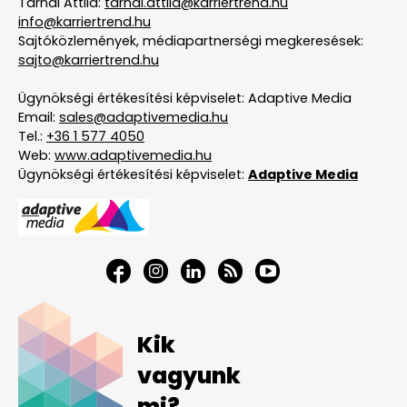
Tarnai Attila:
tarnai.attila@karriertrend.hu
info@karriertrend.hu
Sajtóközlemények, médiapartnerségi megkeresések:
sajto@karriertrend.hu
Ügynökségi értékesítési képviselet: Adaptive Media
Email:
sales@adaptivemedia.hu
Tel.:
+36 1 577 4050
Web:
www.adaptivemedia.hu
Ügynökségi értékesítési képviselet:
Adaptive Media
Kik
vagyunk
mi?