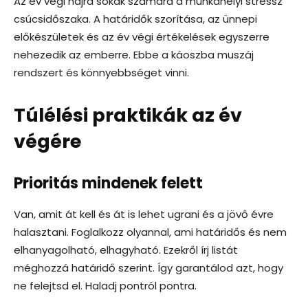
Az év végi hajrá sokak számára a munkahelyi stressz
csúcsidőszaka. A határidők szorítása, az ünnepi
előkészületek és az év végi értékelések egyszerre
nehezedik az emberre. Ebbe a káoszba muszáj
rendszert és könnyebbséget vinni.
Túlélési praktikák az év
végére
Prioritás mindenek felett
Van, amit át kell és át is lehet ugrani és a jövő évre
halasztani. Foglalkozz olyannal, ami határidős és nem
elhanyagolható, elhagyható. Ezekről írj listát
méghozzá határidő szerint. Így garantálod azt, hogy
ne felejtsd el. Haladj pontról pontra.