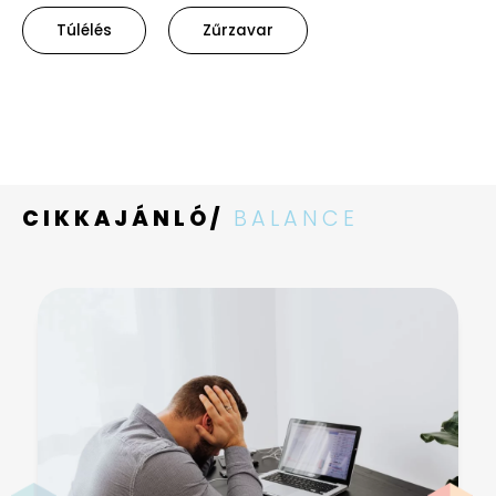
Túlélés
Zűrzavar
CIKKAJÁNLÓ/
BALANCE